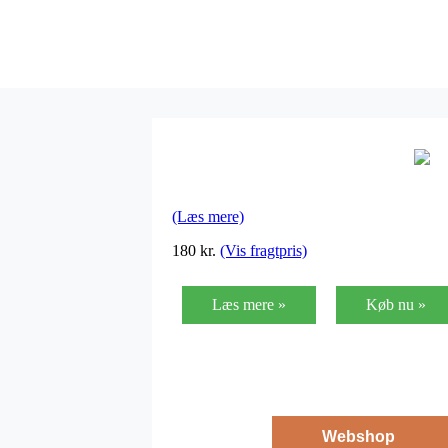
(Læs mere)
180
kr.
(Vis fragtpris)
Læs mere »
Køb nu »
Webshop