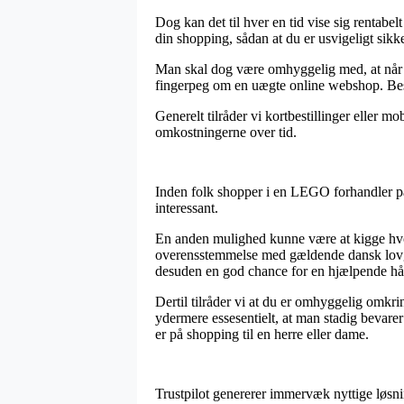
Dog kan det til hver en tid vise sig rentab
din shopping, sådan at du er usvigeligt sikk
Man skal dog være omhyggelig med, at når en
fingerpeg om en uægte online webshop. Besti
Generelt tilråder vi kortbestillinger eller m
omkostningerne over tid.
Inden folk shopper i en LEGO forhandler på 
interessant.
En anden mulighed kunne være at kigge hvor
overensstemmelse med gældende dansk lovgiv
desuden en god chance for en hjælpende hån
Dertil tilråder vi at du er omhyggelig omkri
ydermere essesentielt, at man stadig beva
er på shopping til en herre eller dame.
Trustpilot genererer immervæk nyttige løsni