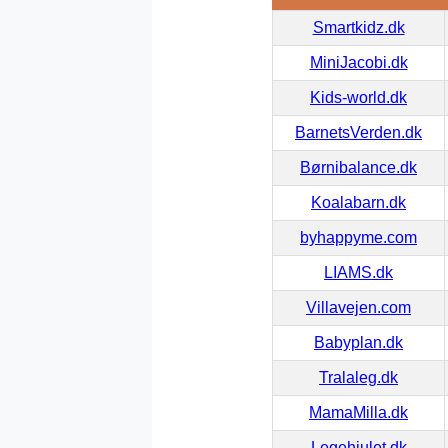
Smartkidz.dk
MiniJacobi.dk
Kids-world.dk
BarnetsVerden.dk
Børnibalance.dk
Koalabarn.dk
byhappyme.com
LIAMS.dk
Villavejen.com
Babyplan.dk
Tralaleg.dk
MamaMilla.dk
Legehjulet.dk