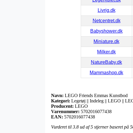
Livrig.dk
Netcentret.dk
Babyshower.dk
Miniature.dk
Milker.dk
NatureBaby.dk
Mammashop.dk
Navn:
LEGO Friends Emmas Kunstbod
Kategori:
Legetøj || Indeleg || LEGO || L
Producent:
LEGO
Varenummer:
5702016077438
EAN:
5702016077438
Vurderet til
3.8
ud af 5 stjerner baseret på
5