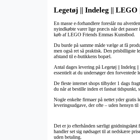
Legetøj || Indeleg || LEG
En masse e-forhandlere foreslår nu alverdens
nyindkøbte varer lige præcis når det passer
køb af LEGO Friends Emmas Kunstbod.
Du burde på samme måde vælge at få produkter
men også ret så praktisk. Den prisbilligste
afstand til e-butikkens bopæl.
Antal dages levering på Legetøj || Indeleg |
essentielt at du undersøger den forventede le
De fleste internet shops tilbyder 1 dags f
du når at bestille inden et fastsat tidspunkt
Nogle enkelte firmaer på nettet yder gratis 
leveringsudgave, der ofte – uden hensyn til 
Det er jo efterhånden særligt gnidningsløst 
handler set sig nødsaget til at nedskære pri
uden betaling.