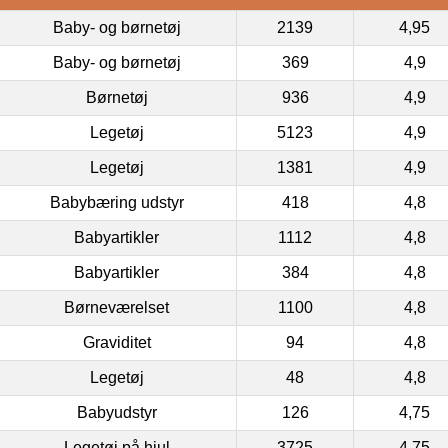
Baby- og børnetøj
2139
4,95
Baby- og børnetøj
369
4,9
Børnetøj
936
4,9
Legetøj
5123
4,9
Legetøj
1381
4,9
Babybæring udstyr
418
4,8
Babyartikler
1112
4,8
Babyartikler
384
4,8
Børneværelset
1100
4,8
Graviditet
94
4,8
Legetøj
48
4,8
Babyudstyr
126
4,75
Legetøj på hjul
3725
4,75