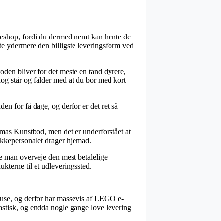
akkeshop, fordi du dermed nemt kan hente de
fte ydermere den billigste leveringsform ved
toden bliver for det meste en tand dyrere,
dog står og falder med at du bor med kort
en for få dage, og derfor er det ret så
mas Kunstbod, men det er underforstået at
 pakkepersonalet drager hjemad.
lle man overveje den mest betalelige
ukterne til et udleveringssted.
rehuse, og derfor har massevis af LEGO e-
rastisk, og endda nogle gange love levering