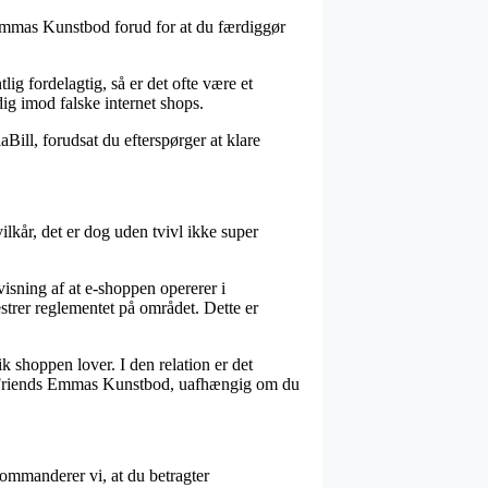
s Emmas Kunstbod forud for at du færdiggør
g fordelagtig, så er det ofte være et
ig imod falske internet shops.
aBill, forudsat du efterspørger at klare
lkår, det er dog uden tvivl ikke super
isning af at e-shoppen opererer i
trer reglementet på området. Dette er
k shoppen lover. I den relation er det
GO Friends Emmas Kunstbod, uafhængig om du
kommanderer vi, at du betragter