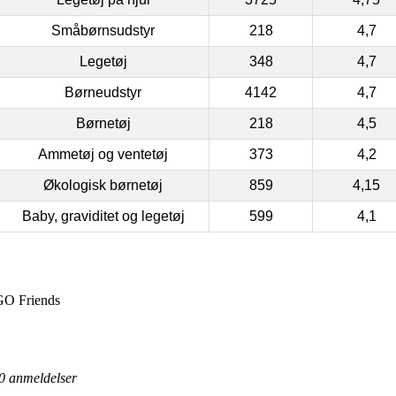
Småbørnsudstyr
218
4,7
Legetøj
348
4,7
Børneudstyr
4142
4,7
Børnetøj
218
4,5
Ammetøj og ventetøj
373
4,2
Økologisk børnetøj
859
4,15
Baby, graviditet og legetøj
599
4,1
EGO Friends
0
anmeldelser