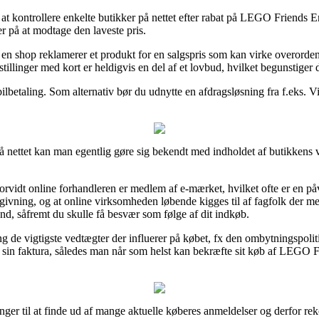
elt at kontrollere enkelte butikker på nettet efter rabat på LEGO Friend
er på at modtage den laveste pris.
 shop reklamerer et produkt for en salgspris som kan virke overordentli
llinger med kort er heldigvis en del af et lovbud, hvilket begunstiger d
obilbetaling. Som alternativ bør du udnytte en afdragsløsning fra f.eks. Vi
nettet kan man egentlig gøre sig bekendt med indholdet af butikkens vi
vidt online forhandleren er medlem af e-mærket, hvilket ofte er en påv
ning, og at online virksomheden løbende kigges til af fagfolk der mes
d, såfremt du skulle få besvær som følge af dit indkøb.
ng de vigtigste vedtægter der influerer på købet, fx den ombytningspoliti
rer sin faktura, således man når som helst kan bekræfte sit køb af LE
nger til at finde ud af mange aktuelle køberes anmeldelser og derfor re