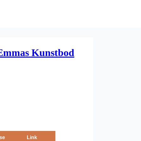
Emmas Kunstbod
se
Link