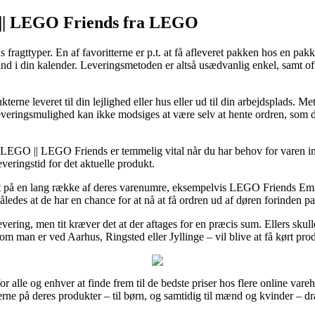
O || LEGO Friends fra LEGO
 fragttyper. En af favoritterne er p.t. at få afleveret pakken hos en p
 ind i din kalender. Leveringsmetoden er altså usædvanlig enkel, samt o
ne leveret til din lejlighed eller hus eller ud til din arbejdsplads. Me
 leveringsmulighed kan ikke modsiges at være selv at hente ordren, som 
| LEGO || LEGO Friends er temmelig vital når du har behov for varen ind
veringstid for det aktuelle produkt.
ragt på en lang række af deres varenumre, eksempelvis LEGO Friends Em
, således at de har en chance for at nå at få ordren ud af døren forinden
levering, men tit kræver det at der aftages for en præcis sum. Ellers sku
om man er ved Aarhus, Ringsted eller Jyllinge – vil blive at få kørt prod
for alle og enhver at finde frem til de bedste priser hos flere online va
serne på deres produkter – til børn, og samtidig til mænd og kvinder – d