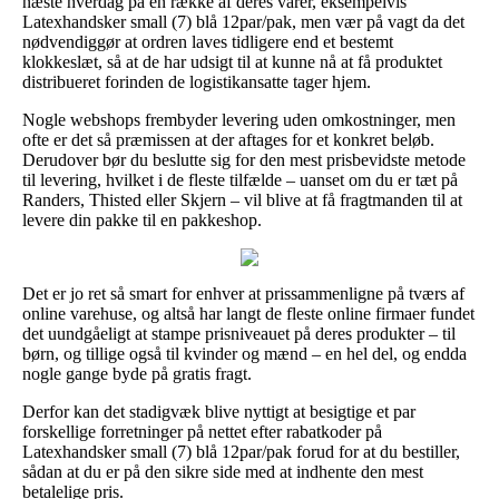
næste hverdag på en række af deres varer, eksempelvis
Latexhandsker small (7) blå 12par/pak, men vær på vagt da det
nødvendiggør at ordren laves tidligere end et bestemt
klokkeslæt, så at de har udsigt til at kunne nå at få produktet
distribueret forinden de logistikansatte tager hjem.
Nogle webshops frembyder levering uden omkostninger, men
ofte er det så præmissen at der aftages for et konkret beløb.
Derudover bør du beslutte sig for den mest prisbevidste metode
til levering, hvilket i de fleste tilfælde – uanset om du er tæt på
Randers, Thisted eller Skjern – vil blive at få fragtmanden til at
levere din pakke til en pakkeshop.
Det er jo ret så smart for enhver at prissammenligne på tværs af
online varehuse, og altså har langt de fleste online firmaer fundet
det uundgåeligt at stampe prisniveauet på deres produkter – til
børn, og tillige også til kvinder og mænd – en hel del, og endda
nogle gange byde på gratis fragt.
Derfor kan det stadigvæk blive nyttigt at besigtige et par
forskellige forretninger på nettet efter rabatkoder på
Latexhandsker small (7) blå 12par/pak forud for at du bestiller,
sådan at du er på den sikre side med at indhente den mest
betalelige pris.