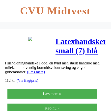
CVU Midtvest
Latexhandsker
small (7) blå
12par/pak
Husholdninghandske Food, en tynd men stærk handske med
rullekant, indvendig bomuldsvelourisering og et godt
gribemønster.
(Læs mere)
112
kr.
(Vis fragtpris)
Læs mere »
Køb nu »