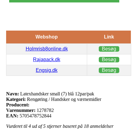
Webshop
Link
Holmrisb8online.dk
Besøg
Rajapack.dk
Besøg
Engsig.dk
Besøg
Navn:
Latexhandsker small (7) blå 12par/pak
Kategori:
Rengøring / Handsker og værnemidler
Producent:
Varenummer:
1278782
EAN:
5705478752844
Vurderet til
4
ud af 5 stjerner baseret på
18
anmeldelser