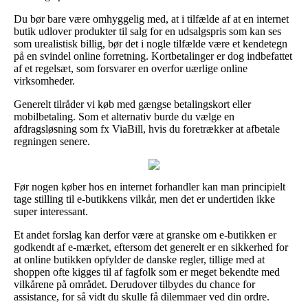
Du bør bare være omhyggelig med, at i tilfælde af at en internet
butik udlover produkter til salg for en udsalgspris som kan ses
som urealistisk billig, bør det i nogle tilfælde være et kendetegn
på en svindel online forretning. Kortbetalinger er dog indbefattet
af et regelsæt, som forsvarer en overfor uærlige online
virksomheder.
Generelt tilråder vi køb med gængse betalingskort eller
mobilbetaling. Som et alternativ burde du vælge en
afdragsløsning som fx ViaBill, hvis du foretrækker at afbetale
regningen senere.
Før nogen køber hos en internet forhandler kan man principielt
tage stilling til e-butikkens vilkår, men det er undertiden ikke
super interessant.
Et andet forslag kan derfor være at granske om e-butikken er
godkendt af e-mærket, eftersom det generelt er en sikkerhed for
at online butikken opfylder de danske regler, tillige med at
shoppen ofte kigges til af fagfolk som er meget bekendte med
vilkårene på området. Derudover tilbydes du chance for
assistance, for så vidt du skulle få dilemmaer ved din ordre.