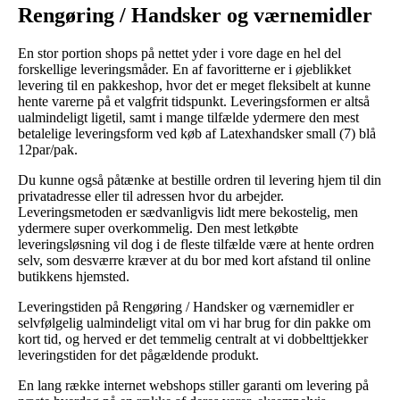
Rengøring / Handsker og værnemidler
En stor portion shops på nettet yder i vore dage en hel del
forskellige leveringsmåder. En af favoritterne er i øjeblikket
levering til en pakkeshop, hvor det er meget fleksibelt at kunne
hente varerne på et valgfrit tidspunkt. Leveringsformen er altså
ualmindeligt ligetil, samt i mange tilfælde ydermere den mest
betalelige leveringsform ved køb af Latexhandsker small (7) blå
12par/pak.
Du kunne også påtænke at bestille ordren til levering hjem til din
privatadresse eller til adressen hvor du arbejder.
Leveringsmetoden er sædvanligvis lidt mere bekostelig, men
ydermere super overkommelig. Den mest letkøbte
leveringsløsning vil dog i de fleste tilfælde være at hente ordren
selv, som desværre kræver at du bor med kort afstand til online
butikkens hjemsted.
Leveringstiden på Rengøring / Handsker og værnemidler er
selvfølgelig ualmindeligt vital om vi har brug for din pakke om
kort tid, og herved er det temmelig centralt at vi dobbelttjekker
leveringstiden for det pågældende produkt.
En lang række internet webshops stiller garanti om levering på