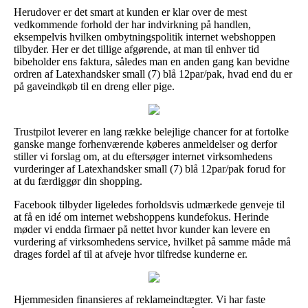
Herudover er det smart at kunden er klar over de mest
vedkommende forhold der har indvirkning på handlen,
eksempelvis hvilken ombytningspolitik internet webshoppen
tilbyder. Her er det tillige afgørende, at man til enhver tid
bibeholder ens faktura, således man en anden gang kan bevidne
ordren af Latexhandsker small (7) blå 12par/pak, hvad end du er
på gaveindkøb til en dreng eller pige.
Trustpilot leverer en lang række belejlige chancer for at fortolke
ganske mange forhenværende køberes anmeldelser og derfor
stiller vi forslag om, at du eftersøger internet virksomhedens
vurderinger af Latexhandsker small (7) blå 12par/pak forud for
at du færdiggør din shopping.
Facebook tilbyder ligeledes forholdsvis udmærkede genveje til
at få en idé om internet webshoppens kundefokus. Herinde
møder vi endda firmaer på nettet hvor kunder kan levere en
vurdering af virksomhedens service, hvilket på samme måde må
drages fordel af til at afveje hvor tilfredse kunderne er.
Hjemmesiden finansieres af reklameindtægter. Vi har faste