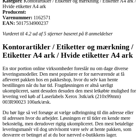
Kategori:
Kontorartikler / Etiketter og mærkning / Etiketter A4 ark /
Hvide etiketter A4 ark
Producent:
Varenummer:
1162571
EAN:
5017534900237
Vurderet til
4.2
ud af 5 stjerner baseret på
8
anmeldelser
Kontorartikler / Etiketter og mærkning /
Etiketter A4 ark / Hvide etiketter A4 ark
En stor portion online virksomheder foreslår nu om dage diverse
leveringsmodeller. Den mest populære er for nærværende at få
afleveret pakken hos en pakkeshop, hvor du selv kan hente
bestillingen når du har tid. Fragtløsningen er altså særligt
ukompliceret, samt desuden desuden den mest letkøbte mulighed for
levering ved køb af Laserlabels Xerox 3stk/ark (210x99mm)
003R90023 100ark/æsk.
Du bør lige så vel forsøge at vælge udbringning til din adresse eller
til adressen hvor du arbejder. Løsningen er til tider en kende mere
bekostelig, men derudover rigtig ukompliceret. Den mest betalelige
leveringsmanér vil dog utvivlsomt være selv at hente pakken, som
desværre er betinget af at du bor nærved e-butikkens lager.