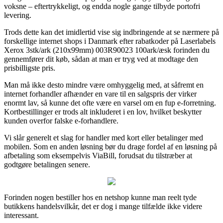
voksne – eftertrykkeligt, og endda nogle gange tilbyde portofri
levering.
Trods dette kan det imidlertid vise sig indbringende at se nærmere på
forskellige internet shops i Danmark efter rabatkoder på Laserlabels
Xerox 3stk/ark (210x99mm) 003R90023 100ark/æsk forinden du
gennemfører dit køb, sådan at man er tryg ved at modtage den
prisbilligste pris.
Man må ikke desto mindre være omhyggelig med, at såfremt en
internet forhandler afhænder en vare til en salgspris der virker
enormt lav, så kunne det ofte være en varsel om en fup e-forretning.
Kortbestillinger er trods alt inkluderet i en lov, hvilket beskytter
kunden overfor falske e-forhandlere.
Vi slår generelt et slag for handler med kort eller betalinger med
mobilen. Som en anden løsning bør du drage fordel af en løsning på
afbetaling som eksempelvis ViaBill, forudsat du tilstræber at
godtgøre betalingen senere.
Forinden nogen bestiller hos en netshop kunne man reelt tyde
butikkens handelsvilkår, det er dog i mange tilfælde ikke videre
interessant.