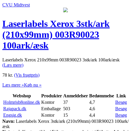
CVU Midtvest
Laserlabels Xerox 3stk/ark
(210x99mm) 003R90023
100ark/æsk
Laserlabels Xerox 210x99mm 003R90023 3stk/ark 100ark/æsk
(Læs mere)
78
kr.
(Vis fragtpris)
Læs mere »
Køb nu »
Webshop
Produkter
Anmeldelser
Bedømmelse
Link
Holmrisb8online.dk
Kontor
37
4,7
Besøg
Rajapack.dk
Emballage
503
4,6
Besøg
Engsig.dk
Kontor
15
4,4
Besøg
Navn:
Laserlabels Xerox 3stk/ark (210x99mm) 003R90023 100ark/
æsk