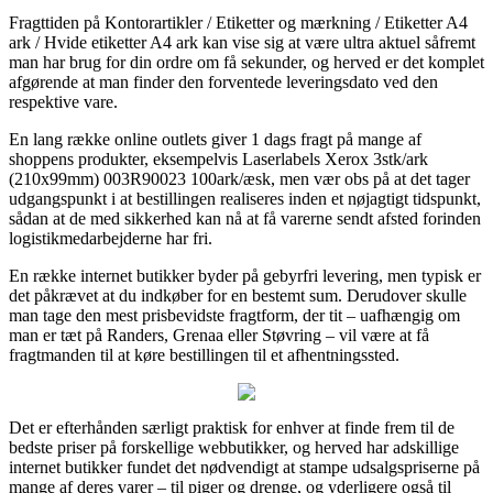
Fragttiden på Kontorartikler / Etiketter og mærkning / Etiketter A4
ark / Hvide etiketter A4 ark kan vise sig at være ultra aktuel såfremt
man har brug for din ordre om få sekunder, og herved er det komplet
afgørende at man finder den forventede leveringsdato ved den
respektive vare.
En lang række online outlets giver 1 dags fragt på mange af
shoppens produkter, eksempelvis Laserlabels Xerox 3stk/ark
(210x99mm) 003R90023 100ark/æsk, men vær obs på at det tager
udgangspunkt i at bestillingen realiseres inden et nøjagtigt tidspunkt,
sådan at de med sikkerhed kan nå at få varerne sendt afsted forinden
logistikmedarbejderne har fri.
En række internet butikker byder på gebyrfri levering, men typisk er
det påkrævet at du indkøber for en bestemt sum. Derudover skulle
man tage den mest prisbevidste fragtform, der tit – uafhængig om
man er tæt på Randers, Grenaa eller Støvring – vil være at få
fragtmanden til at køre bestillingen til et afhentningssted.
Det er efterhånden særligt praktisk for enhver at finde frem til de
bedste priser på forskellige webbutikker, og herved har adskillige
internet butikker fundet det nødvendigt at stampe udsalgspriserne på
mange af deres varer – til piger og drenge, og yderligere også til