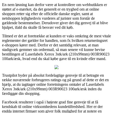
En nem løsning kan derfor være at kontrollere om webbutikken er
støttet af e-mærket, da det generelt er en tryghed om at online
shoppen retter sig efter de officielle danske regler, samt at
netshoppen lejlighedsvis vurderes af jurister som forstår de
gældende bestemmelser. Derudover giver det dig genvej til at blive
hjulpet, ifald du skulle få besvær ved dit køb.
Tilmed er det at foretrække at kunden er vaks omkring de mest vitale
reglementer der gælder for handlen, som fx hvilken returneringsret
e-shoppen kører med. Derfor er det samtidig relevant, at man
stadigvæk gemmer sin ordremail, så man senere vil kunne bevise
bestillingen af Laserlabels Xerox 3stk/ark (210x99mm) 003R90023
100ark/æsk, hvad end du skal købe gave til en kvinde eller mand.
Trustpilot byder på absolut fordelagtige genveje til at betragte en
række nuværende forbrugeres ratings og på grund af dette er det en
hjælp, at du iagttager online forretningens omtaler af Laserlabels
Xerox 3stk/ark (210x99mm) 003R90023 100ark/æsk inden du
færdiggør din shopping.
Facebook resulterer i også i højeste grad fine genveje til at få
kendskab til online virksomhedens kundetilfredshed. Her er der
endda internet firmaer som giver folk mulighed for at notere en