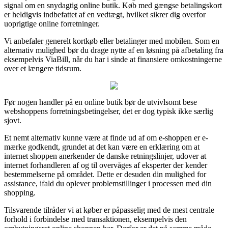
signal om en snydagtig online butik. Køb med gængse betalingskort
er heldigvis indbefattet af en vedtægt, hvilket sikrer dig overfor
uoprigtige online forretninger.
Vi anbefaler generelt kortkøb eller betalinger med mobilen. Som en
alternativ mulighed bør du drage nytte af en løsning på afbetaling fra
eksempelvis ViaBill, når du har i sinde at finansiere omkostningerne
over et længere tidsrum.
Før nogen handler på en online butik bør de utvivlsomt bese
webshoppens forretningsbetingelser, det er dog typisk ikke særlig
sjovt.
Et nemt alternativ kunne være at finde ud af om e-shoppen er e-
mærke godkendt, grundet at det kan være en erklæring om at
internet shoppen anerkender de danske retningslinjer, udover at
internet forhandleren af og til overvåges af eksperter der kender
bestemmelserne på området. Dette er desuden din mulighed for
assistance, ifald du oplever problemstillinger i processen med din
shopping.
Tilsvarende tilråder vi at køber er påpasselig med de mest centrale
forhold i forbindelse med transaktionen, eksempelvis den