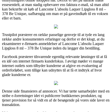
ombytningsret online shoppen har. Derfor er det på samme måde
essesentielt, at man stadig opbevarer ens faktura e-mail, så man altid
kan bekræfte sit køb af Lancome L'absolu Laquer Lipgloss 8 ml –
378 Be Unique, uafhængig om man er på gaveindkøb til en voksen
eller et barn.
Trustpilot præsterer en række passelige genveje til at tyde en lang
række andre konsumenters erfaringer og derfor er det klogt, at du
eksaminerer e-firmaets anmeldelser af Lancome L'absolu Laquer
Lipgloss 8 ml – 378 Be Unique inden du lægger din bestilling.
Facebook præsterer tilsvarende egentlig relevante løsninger til at få
en idé om internet firmaets kundefokus. I øvrigt møder vi mange
internet outlets som tilbyder kunderne at afgive en evaluering af
ordreforløbet, som tillige kan udnyttes til at få et indtryk af hvor
glade kunderne er.
Denne side finansieres af annoncer. Vi har tætte samarbejder med en
stribe e-forretninger idet vi publicerer butikkernes produkter, og
tjener provision for så vidt en af de besøgende på vores side laver en
transaktion.