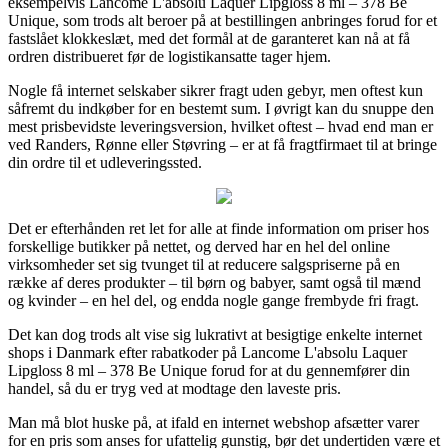
eksempelvis Lancome L'absolu Laquer Lipgloss 8 ml – 378 Be
Unique, som trods alt beroer på at bestillingen anbringes forud for et
fastslået klokkeslæt, med det formål at de garanteret kan nå at få
ordren distribueret før de logistikansatte tager hjem.
Nogle få internet selskaber sikrer fragt uden gebyr, men oftest kun
såfremt du indkøber for en bestemt sum. I øvrigt kan du snuppe den
mest prisbevidste leveringsversion, hvilket oftest – hvad end man er
ved Randers, Rønne eller Støvring – er at få fragtfirmaet til at bringe
din ordre til et udleveringssted.
Det er efterhånden ret let for alle at finde information om priser hos
forskellige butikker på nettet, og derved har en hel del online
virksomheder set sig tvunget til at reducere salgspriserne på en
række af deres produkter – til børn og babyer, samt også til mænd
og kvinder – en hel del, og endda nogle gange frembyde fri fragt.
Det kan dog trods alt vise sig lukrativt at besigtige enkelte internet
shops i Danmark efter rabatkoder på Lancome L'absolu Laquer
Lipgloss 8 ml – 378 Be Unique forud for at du gennemfører din
handel, så du er tryg ved at modtage den laveste pris.
Man må blot huske på, at ifald en internet webshop afsætter varer
for en pris som anses for ufattelig gunstig, bør det undertiden være et