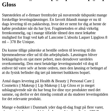
Gloss
Størstedelen af e-firmaer frembyder på nuværende tidspunkt mange
forskellige leveringsløsninger. En favorit iblandt mange er nu til
dags levering til en pakkeshop, hvor det er nemt for dig at hente de
købte produkter når du har lyst. Fragtmetoden er altså virkelig
fremkommelig, og i mange tilfælde tilmed den mest letkøbte
mulighed for fragt ved køb af Lancome L'absolu Laquer Lipgloss 8
ml – 378 Be Unique.
Du kunne tillige påtænke at bestille ordren til levering til din
hjemmeadresse eller ud til din arbejdsplads. Løsningen bliver
beklageligvis en sjat mere pebret, men derudover særdeles
overkommelig. Den mest betalelige leveringsmodel vil dog til
enhver tid være selv at hente ordren, men den løsning er betinget af
at du fysisk befinder dig tæt på internet butikkens bopæl.
Antal dages levering på Health & Beauty || Personal Care ||
Cosmetics || Makeup || Lip Makeup || Lip Gloss er jo meget
udslagsgivende når du har brug for dine nye produkter med det
samme, og derfor er det rimelig centralt at du studerer leveringstiden
for det relevante produkt.
Mange e-butikker i Danmark yder dag-til-dag fragt på flere varer,