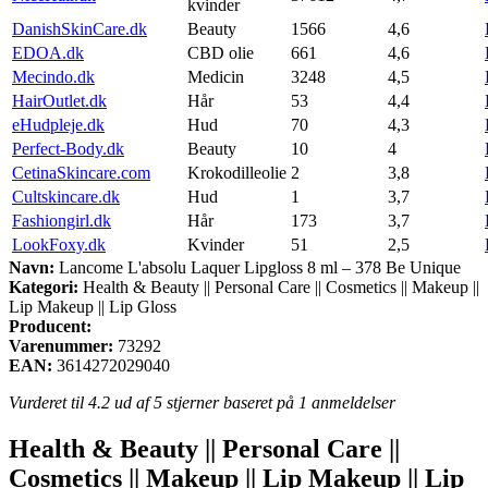
kvinder
DanishSkinCare.dk
Beauty
1566
4,6
EDOA.dk
CBD olie
661
4,6
Mecindo.dk
Medicin
3248
4,5
HairOutlet.dk
Hår
53
4,4
eHudpleje.dk
Hud
70
4,3
Perfect-Body.dk
Beauty
10
4
CetinaSkincare.com
Krokodilleolie
2
3,8
Cultskincare.dk
Hud
1
3,7
Fashiongirl.dk
Hår
173
3,7
LookFoxy.dk
Kvinder
51
2,5
Navn:
Lancome L'absolu Laquer Lipgloss 8 ml – 378 Be Unique
Kategori:
Health & Beauty || Personal Care || Cosmetics || Makeup ||
Lip Makeup || Lip Gloss
Producent:
Varenummer:
73292
EAN:
3614272029040
Vurderet til
4.2
ud af 5 stjerner baseret på
1
anmeldelser
Health & Beauty || Personal Care ||
Cosmetics || Makeup || Lip Makeup || Lip