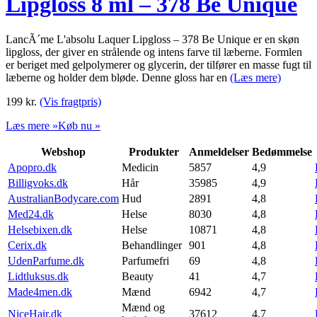
Lipgloss 8 ml – 378 Be Unique
LancÃ´me L'absolu Laquer Lipgloss – 378 Be Unique er en skøn
lipgloss, der giver en strålende og intens farve til læberne. Formlen
er beriget med gelpolymerer og glycerin, der tilfører en masse fugt til
læberne og holder dem bløde. Denne gloss har en
(Læs mere)
199
kr.
(Vis fragtpris)
Læs mere »
Køb nu »
Webshop
Produkter
Anmeldelser
Bedømmelse
Apopro.dk
Medicin
5857
4,9
Billigvoks.dk
Hår
35985
4,9
AustralianBodycare.com
Hud
2891
4,8
Med24.dk
Helse
8030
4,8
Helsebixen.dk
Helse
10871
4,8
Cerix.dk
Behandlinger
901
4,8
UdenParfume.dk
Parfumefri
69
4,8
Lidtluksus.dk
Beauty
41
4,7
Made4men.dk
Mænd
6942
4,7
Mænd og
NiceHair.dk
37612
4,7