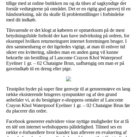
tillige med at online butikken nu og da tilses af sagkyndige der
forstår vedtægterne på området. Det er en rigtig god genvej til en
håndsrækning, når du skulle få problemstillinger i forbindelse
med dit indkøb.
Tilsvarende er det klogt at køberen er opmærksom på de mest
betydningsfulde forhold der kan have indvirkning på ordren, for
eksempel hvilken returneringsret internet forretningen bruger. I
den sammenhæng er det ligeledes vigtigt, at man til enhver tid
sikrer ens kvittering, således man en anden gang vil kunne
bekræfte sin bestilling af Lancome Crayon Khol Waterproof
Eyeliner 1 gr. – 02 Chataigne Brun, uafhængig om man er på
gaveindkøb til en dreng eller pige.
Trustpilot byder på super fine genveje til at gennemstøve en lang
række eksisterende brugeres synspunkter og af den grund
anbefaler vi, at du besigtiger e-shoppens omtaler af Lancome
Crayon Khol Waterproof Eyeliner 1 gr. – 02 Chataigne Brun før
du placerer din ordre.
Facebook genererer endvidere visse nyttige muligheder for at få
en idé om internet webshoppens pålidelighed. Tilmed ses en
række e-forhandlere hvor kunder kan aflevere en evaluering af