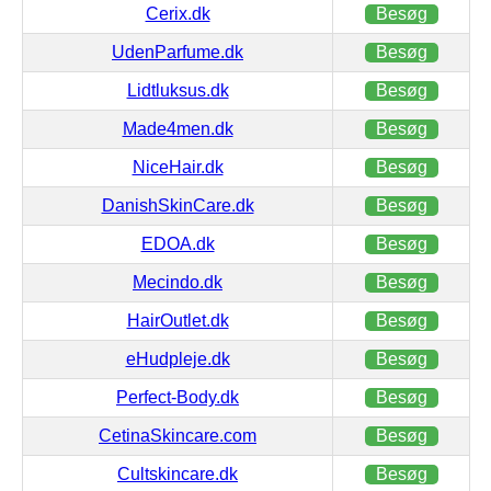
Cerix.dk
Besøg
UdenParfume.dk
Besøg
Lidtluksus.dk
Besøg
Made4men.dk
Besøg
NiceHair.dk
Besøg
DanishSkinCare.dk
Besøg
EDOA.dk
Besøg
Mecindo.dk
Besøg
HairOutlet.dk
Besøg
eHudpleje.dk
Besøg
Perfect-Body.dk
Besøg
CetinaSkincare.com
Besøg
Cultskincare.dk
Besøg