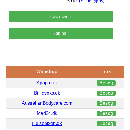
169
kr.
(Vis fragtpris)
Læs mere »
Køb nu »
Webshop
Link
Apopro.dk
Besøg
Billigvoks.dk
Besøg
AustralianBodycare.com
Besøg
Med24.dk
Besøg
Helsebixen.dk
Besøg