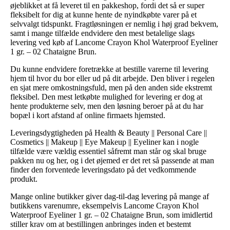
øjeblikket at få leveret til en pakkeshop, fordi det så er super
fleksibelt for dig at kunne hente de nyindkøbte varer på et
selvvalgt tidspunkt. Fragtløsningen er nemlig i høj grad bekvem,
samt i mange tilfælde endvidere den mest betalelige slags
levering ved køb af Lancome Crayon Khol Waterproof Eyeliner
1 gr. – 02 Chataigne Brun.
Du kunne endvidere foretrække at bestille varerne til levering
hjem til hvor du bor eller ud på dit arbejde. Den bliver i regelen
en sjat mere omkostningsfuld, men på den anden side ekstremt
fleksibel. Den mest letkøbte mulighed for levering er dog at
hente produkterne selv, men den løsning beroer på at du har
bopæl i kort afstand af online firmaets hjemsted.
Leveringsdygtigheden på Health & Beauty || Personal Care ||
Cosmetics || Makeup || Eye Makeup || Eyeliner kan i nogle
tilfælde være vældig essentiel såfremt man står og skal bruge
pakken nu og her, og i det øjemed er det ret så passende at man
finder den forventede leveringsdato på det vedkommende
produkt.
Mange online butikker giver dag-til-dag levering på mange af
butikkens varenumre, eksempelvis Lancome Crayon Khol
Waterproof Eyeliner 1 gr. – 02 Chataigne Brun, som imidlertid
stiller krav om at bestillingen anbringes inden et bestemt