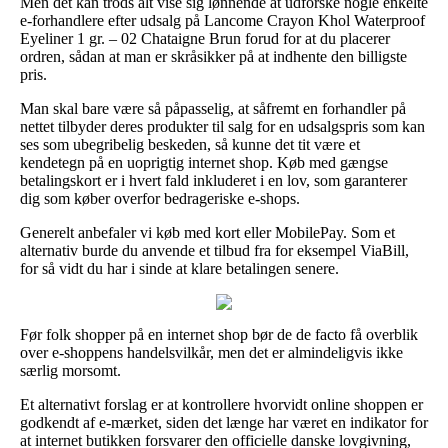
Men det kan trods alt vise sig lønnende at udforske nogle enkelte
e-forhandlere efter udsalg på Lancome Crayon Khol Waterproof
Eyeliner 1 gr. – 02 Chataigne Brun forud for at du placerer
ordren, sådan at man er skråsikker på at indhente den billigste
pris.
Man skal bare være så påpasselig, at såfremt en forhandler på
nettet tilbyder deres produkter til salg for en udsalgspris som kan
ses som ubegribelig beskeden, så kunne det tit være et
kendetegn på en uoprigtig internet shop. Køb med gængse
betalingskort er i hvert fald inkluderet i en lov, som garanterer
dig som køber overfor bedrageriske e-shops.
Generelt anbefaler vi køb med kort eller MobilePay. Som et
alternativ burde du anvende et tilbud fra for eksempel ViaBill,
for så vidt du har i sinde at klare betalingen senere.
Før folk shopper på en internet shop bør de de facto få overblik
over e-shoppens handelsvilkår, men det er almindeligvis ikke
særlig morsomt.
Et alternativt forslag er at kontrollere hvorvidt online shoppen er
godkendt af e-mærket, siden det længe har været en indikator for
at internet butikken forsvarer den officielle danske lovgivning,