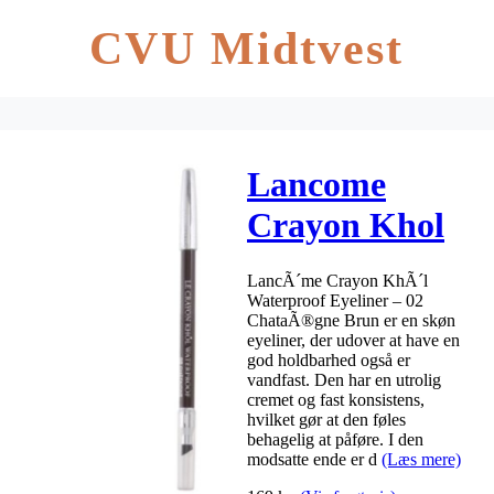
CVU Midtvest
Lancome
Crayon Khol
Waterproof
LancÃ´me Crayon KhÃ´l
Eyeliner 1 gr.
Waterproof Eyeliner – 02
ChataÃ®gne Brun er en skøn
– 02
eyeliner, der udover at have en
god holdbarhed også er
Chataigne
vandfast. Den har en utrolig
cremet og fast konsistens,
Brun
hvilket gør at den føles
behagelig at påføre. I den
modsatte ende er d
(Læs mere)