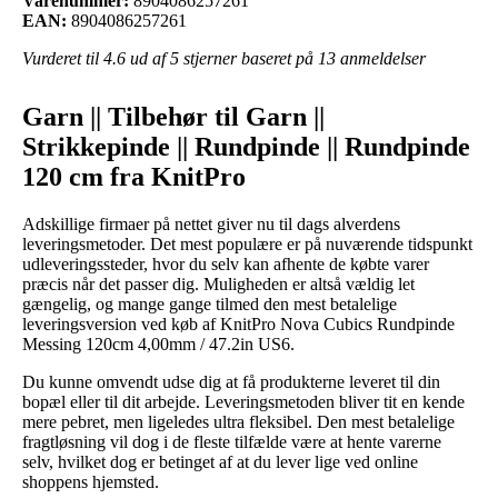
Varenummer:
8904086257261
EAN:
8904086257261
Vurderet til
4.6
ud af 5 stjerner baseret på
13
anmeldelser
Garn || Tilbehør til Garn ||
Strikkepinde || Rundpinde || Rundpinde
120 cm fra KnitPro
Adskillige firmaer på nettet giver nu til dags alverdens
leveringsmetoder. Det mest populære er på nuværende tidspunkt
udleveringssteder, hvor du selv kan afhente de købte varer
præcis når det passer dig. Muligheden er altså vældig let
gængelig, og mange gange tilmed den mest betalelige
leveringsversion ved køb af KnitPro Nova Cubics Rundpinde
Messing 120cm 4,00mm / 47.2in US6.
Du kunne omvendt udse dig at få produkterne leveret til din
bopæl eller til dit arbejde. Leveringsmetoden bliver tit en kende
mere pebret, men ligeledes ultra fleksibel. Den mest betalelige
fragtløsning vil dog i de fleste tilfælde være at hente varerne
selv, hvilket dog er betinget af at du lever lige ved online
shoppens hjemsted.