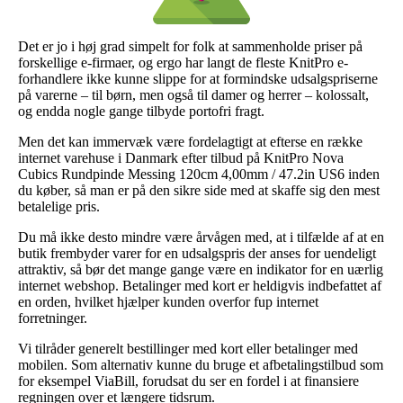
Det er jo i høj grad simpelt for folk at sammenholde priser på
forskellige e-firmaer, og ergo har langt de fleste KnitPro e-
forhandlere ikke kunne slippe for at formindske udsalgspriserne
på varerne – til børn, men også til damer og herrer – kolossalt,
og endda nogle gange tilbyde portofri fragt.
Men det kan immervæk være fordelagtigt at efterse en række
internet varehuse i Danmark efter tilbud på KnitPro Nova
Cubics Rundpinde Messing 120cm 4,00mm / 47.2in US6 inden
du køber, så man er på den sikre side med at skaffe sig den mest
betalelige pris.
Du må ikke desto mindre være årvågen med, at i tilfælde af at en
butik frembyder varer for en udsalgspris der anses for uendeligt
attraktiv, så bør det mange gange være en indikator for en uærlig
internet webshop. Betalinger med kort er heldigvis indbefattet af
en orden, hvilket hjælper kunden overfor fup internet
forretninger.
Vi tilråder generelt bestillinger med kort eller betalinger med
mobilen. Som alternativ kunne du bruge et afbetalingstilbud som
for eksempel ViaBill, forudsat du ser en fordel i at finansiere
regningen over et længere tidsrum.