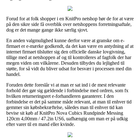
Forud for at folk shopper i en KnitPro netshop bør de for at være
på den sikre side få overblik over netshoppens forretningsaftale,
dog er det mange gange ikke særlig sjovt.
En anden valgmulighed kunne derfor være at granske om e-
firmaet er e-mærke godkendt, da det kan være en antydning af at
internet firmaet tilslutter sig den officielle danske lovgivning,
tillige med at netshoppen af og til kontrolleres af fagfolk der har
megen viden om vilkårene. Desuden tilbydes du lejlighed til
støtte, for så vidt du bliver udsat for besvær i processen med din
handel.
Foruden dette foreslår vi at man er sat ind i de mest relevante
forhold der gør sig gældende i forbindelse med ordren, som fx
hvilken returneringsret e-forhandleren garanterer. I den
forbindelse er det på samme måde relevant, at man til enhver tid
gemmer sin købsbekræftelse, således man til enhver tid kan
bevise sit køb af KnitPro Nova Cubics Rundpinde Messing
120cm 4,00mm / 47.2in US6, uafhængig om man er på udkig
efter varer til en mand eller kvinde.