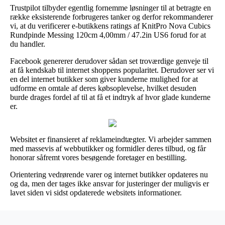
Trustpilot tilbyder egentlig fornemme løsninger til at betragte en
række eksisterende forbrugeres tanker og derfor rekommanderer
vi, at du verificerer e-butikkens ratings af KnitPro Nova Cubics
Rundpinde Messing 120cm 4,00mm / 47.2in US6 forud for at
du handler.
Facebook genererer derudover sådan set troværdige genveje til
at få kendskab til internet shoppens popularitet. Derudover ser vi
en del internet butikker som giver kunderne mulighed for at
udforme en omtale af deres købsoplevelse, hvilket desuden
burde drages fordel af til at få et indtryk af hvor glade kunderne
er.
Websitet er finansieret af reklameindtægter. Vi arbejder sammen
med massevis af webbutikker og formidler deres tilbud, og får
honorar såfremt vores besøgende foretager en bestilling.
Orientering vedrørende varer og internet butikker opdateres nu
og da, men der tages ikke ansvar for justeringer der muligvis er
lavet siden vi sidst opdaterede websitets informationer.