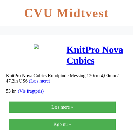
CVU Midtvest
KnitPro Nova
Cubics
Rundpinde
KnitPro Nova Cubics Rundpinde Messing 120cm 4,00mm /
Messing
47.2in US6
(Læs mere)
120cm
53
kr.
(Vis fragtpris)
4,00mm /
Læs mere »
47.2in US6
Køb nu »