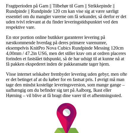
Fragtperioden på Garn || Tilbehør til Garn || Strikkepinde ||
Rundpinde || Rundpinde 120 cm kan vise sig at være særligt
essentiel om du mangler varerne om få sekunder, så derfor er det
uden tvivl relevant at du finder leveringstidspunktet ved den
respektive vare.
En stor portion online butikker garanterer levering på
næstkommende hverdag på deres primære varenumre,
eksempelvis KnitPro Nova Cubics Rundpinde Messing 120cm
4,00mm / 47.2in US6, men det stiller krav om at ordren placeres
forinden et fastslået tidspunkt, så de har udsigt til at kunne nå at
få pakken ekspederet inden de pakkeansatte tager hjem.
Visse internet selskaber frembyder levering uden gebyr, men ofte
er det betinget af at du køber for en fastsat pris. I øvrigt må man
tage den mindst kostelige leveringsversion, som mange gange –
uafhængig om du befinder sig tæt på Aalborg, Ikast eller
Hørning – vil blive at få bragt dine varer til et afhentningssted.