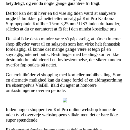
betydeligt, og endda nogle gange garantere fri fragt.
Derfor kan det til hver en tid vise sig tiden værd at analysere
nogle få butikker på nettet efter udsalg på KnitPro Karbonz
Strømpepinde Kulfiber 15cm 3,25mm / US3 inden du handler,
således at du er garanteret at få fat i den mindst kostelige pris.
Du skal ikke desto mindre være så påpasselig, at når en internet
shop tilbyder varer til en salgspris som kan virke helt fantastisk
fordelagtig, så kunne det mange gange være et tegn på en
snydagtig internet butik. Bestillinger med betalingskort er ikke
desto mindre inkluderet i en lovbestemmelse, der sikrer kunden
overfor fup outlets på nettet.
Generelt tilråder vi shopping med kort eller mobilbetaling. Som
en alternativ mulighed kan du drage fordel af en afdragsordning
fra eksempelvis ViaBill, ifald du agter at honorere
omkostningerne over en periode.
Inden nogen shopper i en KnitPro online webshop kunne de
uden tvivl overveje webshoppens vilkår, men det er bare ikke
super spændende.
Et alternativt forslag kunne være at tjekke hvorvidt e-