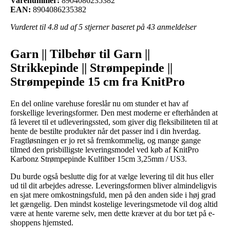
Varenummer:
8904086235382
EAN:
8904086235382
Vurderet til
4.8
ud af 5 stjerner baseret på
43
anmeldelser
Garn || Tilbehør til Garn ||
Strikkepinde || Strømpepinde ||
Strømpepinde 15 cm fra KnitPro
En del online varehuse foreslår nu om stunder et hav af
forskellige leveringsformer. Den mest moderne er efterhånden at
få leveret til et udleveringssted, som giver dig fleksibiliteten til at
hente de bestilte produkter når det passer ind i din hverdag.
Fragtløsningen er jo ret så fremkommelig, og mange gange
tilmed den prisbilligste leveringsmodel ved køb af KnitPro
Karbonz Strømpepinde Kulfiber 15cm 3,25mm / US3.
Du burde også beslutte dig for at vælge levering til dit hus eller
ud til dit arbejdes adresse. Leveringsformen bliver almindeligvis
en sjat mere omkostningsfuld, men på den anden side i høj grad
let gængelig. Den mindst kostelige leveringsmetode vil dog altid
være at hente varerne selv, men dette kræver at du bor tæt på e-
shoppens hjemsted.