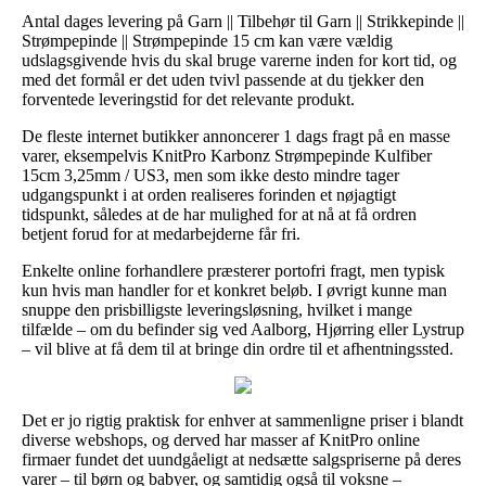
Antal dages levering på Garn || Tilbehør til Garn || Strikkepinde ||
Strømpepinde || Strømpepinde 15 cm kan være vældig
udslagsgivende hvis du skal bruge varerne inden for kort tid, og
med det formål er det uden tvivl passende at du tjekker den
forventede leveringstid for det relevante produkt.
De fleste internet butikker annoncerer 1 dags fragt på en masse
varer, eksempelvis KnitPro Karbonz Strømpepinde Kulfiber
15cm 3,25mm / US3, men som ikke desto mindre tager
udgangspunkt i at orden realiseres forinden et nøjagtigt
tidspunkt, således at de har mulighed for at nå at få ordren
betjent forud for at medarbejderne får fri.
Enkelte online forhandlere præsterer portofri fragt, men typisk
kun hvis man handler for et konkret beløb. I øvrigt kunne man
snuppe den prisbilligste leveringsløsning, hvilket i mange
tilfælde – om du befinder sig ved Aalborg, Hjørring eller Lystrup
– vil blive at få dem til at bringe din ordre til et afhentningssted.
Det er jo rigtig praktisk for enhver at sammenligne priser i blandt
diverse webshops, og derved har masser af KnitPro online
firmaer fundet det uundgåeligt at nedsætte salgspriserne på deres
varer – til børn og babyer, og samtidig også til voksne –