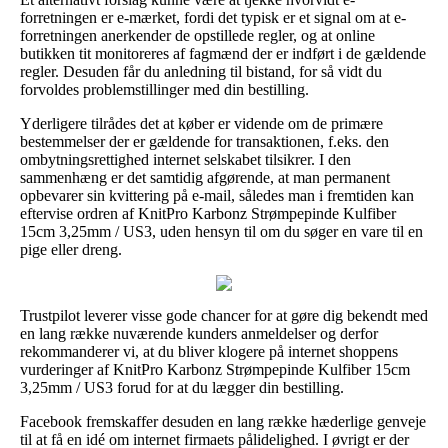
forretningen er e-mærket, fordi det typisk er et signal om at e-
forretningen anerkender de opstillede regler, og at online
butikken tit monitoreres af fagmænd der er indført i de gældende
regler. Desuden får du anledning til bistand, for så vidt du
forvoldes problemstillinger med din bestilling.
Yderligere tilrådes det at køber er vidende om de primære
bestemmelser der er gældende for transaktionen, f.eks. den
ombytningsrettighed internet selskabet tilsikrer. I den
sammenhæng er det samtidig afgørende, at man permanent
opbevarer sin kvittering på e-mail, således man i fremtiden kan
eftervise ordren af KnitPro Karbonz Strømpepinde Kulfiber
15cm 3,25mm / US3, uden hensyn til om du søger en vare til en
pige eller dreng.
Trustpilot leverer visse gode chancer for at gøre dig bekendt med
en lang række nuværende kunders anmeldelser og derfor
rekommanderer vi, at du bliver klogere på internet shoppens
vurderinger af KnitPro Karbonz Strømpepinde Kulfiber 15cm
3,25mm / US3 forud for at du lægger din bestilling.
Facebook fremskaffer desuden en lang række hæderlige genveje
til at få en idé om internet firmaets pålidelighed. I øvrigt er der