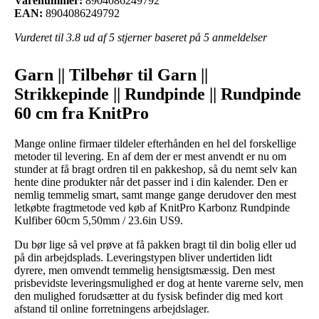
Varenummer:
8904086249792
EAN:
8904086249792
Vurderet til
3.8
ud af 5 stjerner baseret på
5
anmeldelser
Garn || Tilbehør til Garn ||
Strikkepinde || Rundpinde || Rundpinde
60 cm fra KnitPro
Mange online firmaer tildeler efterhånden en hel del forskellige
metoder til levering. En af dem der er mest anvendt er nu om
stunder at få bragt ordren til en pakkeshop, så du nemt selv kan
hente dine produkter når det passer ind i din kalender. Den er
nemlig temmelig smart, samt mange gange derudover den mest
letkøbte fragtmetode ved køb af KnitPro Karbonz Rundpinde
Kulfiber 60cm 5,50mm / 23.6in US9.
Du bør lige så vel prøve at få pakken bragt til din bolig eller ud
på din arbejdsplads. Leveringstypen bliver undertiden lidt
dyrere, men omvendt temmelig hensigtsmæssig. Den mest
prisbevidste leveringsmulighed er dog at hente varerne selv, men
den mulighed forudsætter at du fysisk befinder dig med kort
afstand til online forretningens arbejdslager.