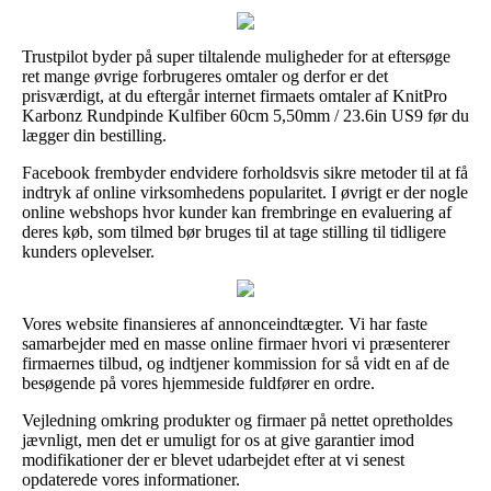
Trustpilot byder på super tiltalende muligheder for at eftersøge
ret mange øvrige forbrugeres omtaler og derfor er det
prisværdigt, at du eftergår internet firmaets omtaler af KnitPro
Karbonz Rundpinde Kulfiber 60cm 5,50mm / 23.6in US9 før du
lægger din bestilling.
Facebook frembyder endvidere forholdsvis sikre metoder til at få
indtryk af online virksomhedens popularitet. I øvrigt er der nogle
online webshops hvor kunder kan frembringe en evaluering af
deres køb, som tilmed bør bruges til at tage stilling til tidligere
kunders oplevelser.
Vores website finansieres af annonceindtægter. Vi har faste
samarbejder med en masse online firmaer hvori vi præsenterer
firmaernes tilbud, og indtjener kommission for så vidt en af de
besøgende på vores hjemmeside fuldfører en ordre.
Vejledning omkring produkter og firmaer på nettet opretholdes
jævnligt, men det er umuligt for os at give garantier imod
modifikationer der er blevet udarbejdet efter at vi senest
opdaterede vores informationer.