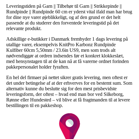
Leveringstiden på Garn || Tilbehør til Garn || Strikkepinde ||
Rundpinde || Rundpinde 60 cm er yderst vital ifald man har brug
for dine nye varer øjeblikkeligt, og af den grund er det helt
passende at du studerer den forventede leveringstid på det
relevante produkt.
Adskillige e-butikker i Danmark frembyder 1 dags levering på
utallige varer, eksempelvis KnitPro Karbonz Rundpinde
Kulfiber 60cm 5,50mm / 23.6in US9, men som trods alt
nødvendiggør at ordren indsendes før et konkret klokkeslæt,
med hensynstagen til at de kan nå at få varerne ordnet forinden
pakkepersonalet holder fyraften.
En hel del firmaer på nettet sikrer gratis levering, men oftest er
det under betingelse af at der erhverves for en bestemt sum. Som
alternativ kunne du beslutte sig for den mest prisbevidste
leveringsform, der oftest – hvad end man bor ved Silkeborg,
Rønne eller Hundested – vil blive at få fragtmanden til at levere
bestillingen til en pakkeshop.