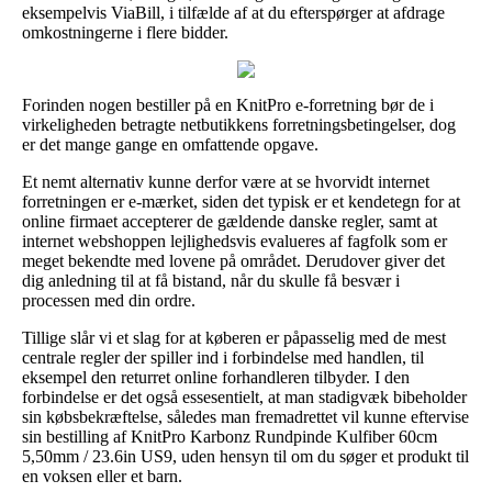
eksempelvis ViaBill, i tilfælde af at du efterspørger at afdrage
omkostningerne i flere bidder.
Forinden nogen bestiller på en KnitPro e-forretning bør de i
virkeligheden betragte netbutikkens forretningsbetingelser, dog
er det mange gange en omfattende opgave.
Et nemt alternativ kunne derfor være at se hvorvidt internet
forretningen er e-mærket, siden det typisk er et kendetegn for at
online firmaet accepterer de gældende danske regler, samt at
internet webshoppen lejlighedsvis evalueres af fagfolk som er
meget bekendte med lovene på området. Derudover giver det
dig anledning til at få bistand, når du skulle få besvær i
processen med din ordre.
Tillige slår vi et slag for at køberen er påpasselig med de mest
centrale regler der spiller ind i forbindelse med handlen, til
eksempel den returret online forhandleren tilbyder. I den
forbindelse er det også essesentielt, at man stadigvæk bibeholder
sin købsbekræftelse, således man fremadrettet vil kunne eftervise
sin bestilling af KnitPro Karbonz Rundpinde Kulfiber 60cm
5,50mm / 23.6in US9, uden hensyn til om du søger et produkt til
en voksen eller et barn.