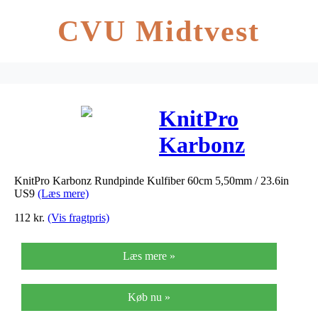
CVU Midtvest
KnitPro
Karbonz
Rundpinde
KnitPro Karbonz Rundpinde Kulfiber 60cm 5,50mm / 23.6in
Kulfiber 60cm
US9
(Læs mere)
5,50mm /
112
kr.
(Vis fragtpris)
23.6in US9
Læs mere »
Køb nu »