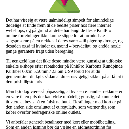
Det har vist sig at være ualmindeligt simpelt for almindelige
dødelige at finde frem til de bedste priser hos flere internet
webshops, og på grund af dette har langt de fleste KnitPro
online forretninger ikke kunne slippe for at formindske
salgspriserne på en række af deres varer – til piger og drenge, og
desuden også til kvinder og mænd – betydeligt, og endda nogle
gange garantere fragt uden beregning.
Til gengæld kan det ikke desto mindre være gunstigt at udforske
enkelte e-shops efter rabatkoder på KnitPro Karbonz Rundpinde
Kulfiber 60cm 5,50mm / 23.6in US9 forud for at du
gennemfører dit køb, sådan at du er usvigeligt sikker på at få fat i
den prisbilligste pris.
Man bør dog være så påpasselig, at hvis en e-handler reklamerer
en vare til en pris der kan virke umådelig gunstig, så kunne det
tit være et bevis på en falsk netbutik. Bestillinger med kort er på
den anden side omsluttet af et regulativ, som værner dig som
køber overfor bedrageriske online outlets.
Vi anbefaler generelt betalinger med kort eller mobilbetaling.
Som en anden løsning bør du vælge en afdragsordning fra