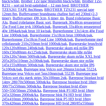
black/white
,
Brother TZe tape 9mmx8m black/white
,
Brother TZe-
R231 – sort på hvid-satinbånd – 12 mm bred
,
BROTHER
TZES261 TAPE 8m36mm
,
BROTHER TZS231 special tape
12mm 8m
,
Buffetvarmer brandpasta chafing fuel gel 230ml (2-3
timer)
,
Buffetvarmer, Ø8,3cm, 6 timer, tin
,
Bund t/olielampe Basic
Alu
,
Bund t/olielampe Basic sort
,
Burgerark 30x40cm greaseproof
35g Food Line tryk 1000ark/pak
,
Burgerark 33x40cm greaseproof
40g 1894ark/pak brun 10 kg/pak
,
Burgerlomme 13x14cm 40g Food
Line 1000stk/pak
,
Burgerlomme 15x18cm brun 1000stk/pak
,
Burgerlomme 15x18cm Food Line 1000stk/pak
,
Burgerlomme med
cellofanrude 210x210mm hvid 1000stk/pak
,
Burgeræske brun/hvid
120x120x80mm 240stk/pak
,
Burgeræske skum grå m/låg IP6
160x150x80mm 4x125stk/pak
,
Burgeræske skum lille m/låg
120x120x74mm 500Sstk/pak
,
Burgeræske skum m/låg XXL hvid
205x205x110mm 2x100stk/pak
,
Burgeræske skum stor m/låg
145x155x80mm 500stk/pak
,
Burgeræske skum stor m/låg IP6
5x100stk/pak
,
Burretape tesa Velcro sort 20mmx1m/pak 55224
,
Burretape tesa Velcro sort 5mx10mm/pak 55239
,
Burretape tesa
Velcro sort eks stærk strips 50x100mm 2stk
,
Bærepose bioplast hvid
14my 280/70x500mm 500stk/ka
,
Bærepose bioplast hvid 18my
300/75x550mm 500stk/ka
,
Bærepose bioplast hvid 45my
550×550/50mm 250stk/ka
,
Bærepose blok P3 HD hvid 18my
245x320mm 2000stk/ka
,
Bærepose blok P4 HD hvid 18my
245x410mm 2000stk/ka
,
Bærepose blok P5 HD hvid 18my
370x420mm 2000stk/ka
,
Bærepose HD hvid 280/85x550mm