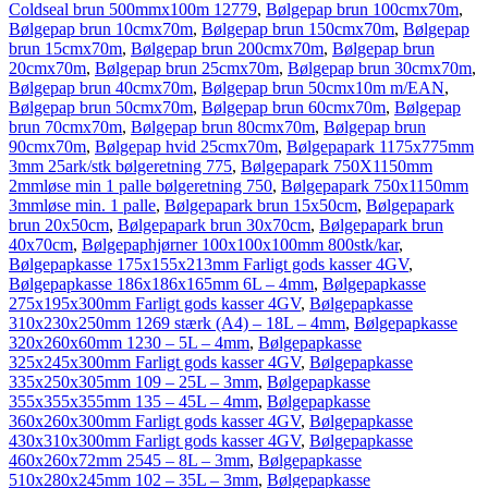
Coldseal brun 500mmx100m 12779
,
Bølgepap brun 100cmx70m
,
Bølgepap brun 10cmx70m
,
Bølgepap brun 150cmx70m
,
Bølgepap
brun 15cmx70m
,
Bølgepap brun 200cmx70m
,
Bølgepap brun
20cmx70m
,
Bølgepap brun 25cmx70m
,
Bølgepap brun 30cmx70m
,
Bølgepap brun 40cmx70m
,
Bølgepap brun 50cmx10m m/EAN
,
Bølgepap brun 50cmx70m
,
Bølgepap brun 60cmx70m
,
Bølgepap
brun 70cmx70m
,
Bølgepap brun 80cmx70m
,
Bølgepap brun
90cmx70m
,
Bølgepap hvid 25cmx70m
,
Bølgepapark 1175x775mm
3mm 25ark/stk bølgeretning 775
,
Bølgepapark 750X1150mm
2mmløse min 1 palle bølgeretning 750
,
Bølgepapark 750x1150mm
3mmløse min. 1 palle
,
Bølgepapark brun 15x50cm
,
Bølgepapark
brun 20x50cm
,
Bølgepapark brun 30x70cm
,
Bølgepapark brun
40x70cm
,
Bølgepaphjørner 100x100x100mm 800stk/kar
,
Bølgepapkasse 175x155x213mm Farligt gods kasser 4GV
,
Bølgepapkasse 186x186x165mm 6L – 4mm
,
Bølgepapkasse
275x195x300mm Farligt gods kasser 4GV
,
Bølgepapkasse
310x230x250mm 1269 stærk (A4) – 18L – 4mm
,
Bølgepapkasse
320x260x60mm 1230 – 5L – 4mm
,
Bølgepapkasse
325x245x300mm Farligt gods kasser 4GV
,
Bølgepapkasse
335x250x305mm 109 – 25L – 3mm
,
Bølgepapkasse
355x355x355mm 135 – 45L – 4mm
,
Bølgepapkasse
360x260x300mm Farligt gods kasser 4GV
,
Bølgepapkasse
430x310x300mm Farligt gods kasser 4GV
,
Bølgepapkasse
460x260x72mm 2545 – 8L – 3mm
,
Bølgepapkasse
510x280x245mm 102 – 35L – 3mm
,
Bølgepapkasse