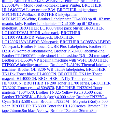
tromle
,
Brother HL-3140CW FarveLaserprinter
,
Brother HL-
L2350DW – Mono (Sort) kompakt Laser Printer
,
BROTHER
HLL6400DW Laser printer B/W
,
BROTHER inkjetprinter
MFCJ491DW/Black
,
BROTHER inkjetprinter
MFCJ497DW/White
,
Brother Labelprinter TD-4000 op til 102 mm,
m/auto. kniv
,
Brother Labelprinter TD-4100N op til 102 mm,
m/netkort
,
BROTHER LC1000 value pack blister
,
BROTHER
LC1100HYVALBPDR value pack
,
BROTHER
LC1100VALBPDR Valuepack
,
BROTHER
LC1280XLVALBPDR Valuepack
,
BROTHER LC985VALBPDR
Valuepack
,
Brother P-touch CUBE Plus Labelprinter
,
Brother PT-
D210VP komplet labelmaskine
,
Brother PT-D400 labelmaskine
,
Brother PT-D600VP professionel labelmaskine (3,5 – 24 mm tape)
,
Brother PT-E550WVP labelling machine with Wi-Fi
,
BROTHER
PTP900W labelling machine
,
Brother QL-810W Thermal labelling
machine
,
Brother QL-820NWB trådløs labelprinter
,
BROTHER
TN11bk Toner black HL4000CN
,
BROTHER TN11m Toner
magenta HL4000CN
,
BROTHER TN11y Toner yellow
HL4000CN
,
BROTHER TN200 Toner HL700 series
,
BROTHER
TN320C Toner cyan 4150/4570
,
BROTHER TN320M Toner
magenta 4150/4570
,
Brother TN325 Yellow (Gul) 3.500 sider
,
Brother TN325BK – Black (sort) 4.000 sider
,
Brother TN325C –
Cyan (Blå) 3.500 sider
,
Brother TN325M – Magenta (Rød) 3.500
sider
,
BROTHER TN6300 Toner for HL1200series
,
Brother TZe
tape 24mmx8m black/yellow
,
Brother TZe tape 36mmx8m