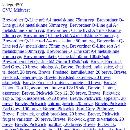
kategori501
CVU Midtvest
Brevordner Q-Line grå A4 metalskinne 75mm ryg
,
Brevordner Q-
Line gul A4 metalskinne 50mm ryg
,
Brevordner Q-Line gul A4
metalskinne 75mm ryg
,
Brevordner Q-Line hvid A4 metalskinne
50mm ryg
,
Brevordner Q-Line hvid A4 metalskinne 75mm ryg
,
Brevordner Q-Line rød A4 metalskinne 50mm ryg
,
Brevordner Q-
Line rød A4 metalskinne 75mm ryg
,
Brevordner Q-Line sort A4
metalskinne 50mm ryg
,
Brevordner Q-Line sort A4 metalskinne
75mm ryg
,
Brevordneretiket Q-Line blå 50mm 100stk/pak
,
Brevordneretiket Q-Line blå 75mm 100stk/pak
,
Brevte, Fredsted,
Earl Grey, 20 breve, økologisk
,
Brevte, Fredsted, india spice, chai
te, decaf, 20 breve
,
Brevte, Fredsted, kamille/urter, 20 breve
,
Brevte,
Fredsted, pebermynte
,
Brevte, Fredsted, skovbær, 20 breve,
økologisk
,
Brevte, Fredsted, universal urtete, 20 breve
,
Brevte,
Lipton Top 12, assorteret i breve á 12×15 stk.
,
Brevte, Lipton,
assorteret
,
Brevte, Pickwick Top 12, 20 breve
,
Brevte, Pickwick
Top 6, top 6, assorteret, 6×20 breve
,
Brevte, Pickwick, appelsin, 20
breve
,
Brevte, Pickwick, citron, grøn te, 20 breve
,
Brevte, Pickwick,
Earl Grey, 100 breve
,
Brevte, Pickwick, Earl Grey, 20 breve
,
Brevte, Pickwick, english breakfast, 20 breve
,
Brevte, Pickwick,
frugt te variation, 20 breve
,
Brevte, Pickwick, grøn te variation, 20
breve
,
Brevte, Pickwick, jordbær, 20 breve
,
Brevte, Pickwick,
jordbær/citrongræs, grøn te, 20 breve
,
Brevte, Pickwick, lakridsrod,