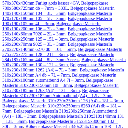
570x370x430mm Farligt gods kasser 4GV
,
Bølgepapkasse
780x580x725mm db – 7mm – 333L
,
Bølgepapkasse MasterIn
140x140x150mm 104 – 3L – 3mm
,
Bølgepapkasse MasterIn
170x170x180mm 105 – 5L – 3mm
,
Bølgepapkasse MasterIn
190x190x105mm 4L – 3mm
,
Bølgepapkasse MasterIn
190x190x200mm 106 – 7L – 3mm
,
Bølgepapkasse MasterIn
250x140x60mm 7020 – 2L – 3mm
,
Bølgepapkasse MasterIn
250x250x250mm 125 – 15L – 3mm
,
Bølgepapkasse MasterIn
260x200x70mm 9025 – 3L – 3mm
,
Bølgepapkasse MasterIn
270x270x140mm 6270 db – 10L – 5mm
,
Bølgepapkasse MasterIn
275x275x275mm 128 – 21L – 3mm
,
Bølgepapkasse MasterIn
284x185x165mm 444 – 8L – 3mm Access
,
Bølgepapkasse MasterIn
300x200x200mm 130 – 12L – 3mm
,
Bølgepapkasse MasterIn
310x230x100mm 1262 (A4) – 7L – 3mm
,
Bølgepapkasse MasterIn
310x230x100mm A4 db – 7L – 7mm
,
Bølgepapkasse MasterIn
310x230x100mm automatbund A4 7l – 3mm
,
Bølgepapkasse
MasterIn 310x230x150mm 10l – 3mm
,
Bølgepapkasse MasterIn
310x230x185mm 1263 (A4) – 13L – 3mm
,
Bølgepapkasse
MasterIn 310x230x185mm Automatbund (A4) – 12L – 3mm
,
Bølgepapkasse MasterIn 310x230x250mm 126 (A4) – 18L – 3mm
,
Bølgepapkasse MasterIn 310x230x250mm 6260 (A4) db – 18L –
7mm
,
Bølgepapkasse MasterIn 310x230x250mm Automatbund
(A4) – 18L – 3mm
,
Bølgepapkasse MasterIn 310x310x140mm 131
– 13L – 3mm
,
Bølgepapkasse MasterIn 315x315x300mm 132 –
30L – 3mm
,
Bølgepapkasse MasterIn 340x254x145mm 108 – 12L