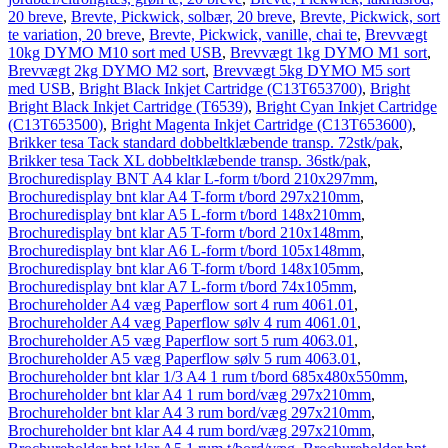
20 breve
,
Brevte, Pickwick, solbær, 20 breve
,
Brevte, Pickwick, sort
te variation, 20 breve
,
Brevte, Pickwick, vanille, chai te
,
Brevvægt
10kg DYMO M10 sort med USB
,
Brevvægt 1kg DYMO M1 sort
,
Brevvægt 2kg DYMO M2 sort
,
Brevvægt 5kg DYMO M5 sort
med USB
,
Bright Black Inkjet Cartridge (C13T653700)
,
Bright
Bright Black Inkjet Cartridge (T6539)
,
Bright Cyan Inkjet Cartridge
(C13T653500)
,
Bright Magenta Inkjet Cartridge (C13T653600)
,
Brikker tesa Tack standard dobbeltklæbende transp. 72stk/pak
,
Brikker tesa Tack XL dobbeltklæbende transp. 36stk/pak
,
Brochuredisplay BNT A4 klar L-form t/bord 210x297mm
,
Brochuredisplay bnt klar A4 T-form t/bord 297x210mm
,
Brochuredisplay bnt klar A5 L-form t/bord 148x210mm
,
Brochuredisplay bnt klar A5 T-form t/bord 210x148mm
,
Brochuredisplay bnt klar A6 L-form t/bord 105x148mm
,
Brochuredisplay bnt klar A6 T-form t/bord 148x105mm
,
Brochuredisplay bnt klar A7 L-form t/bord 74x105mm
,
Brochureholder A4 væg Paperflow sort 4 rum 4061.01
,
Brochureholder A4 væg Paperflow sølv 4 rum 4061.01
,
Brochureholder A5 væg Paperflow sort 5 rum 4063.01
,
Brochureholder A5 væg Paperflow sølv 5 rum 4063.01
,
Brochureholder bnt klar 1/3 A4 1 rum t/bord 685x480x550mm
,
Brochureholder bnt klar A4 1 rum bord/væg 297x210mm
,
Brochureholder bnt klar A4 3 rum bord/væg 297x210mm
,
Brochureholder bnt klar A4 4 rum bord/væg 297x210mm
,