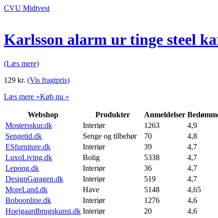
CVU Midtvest
Karlsson alarm ur tinge steel 
(Læs mere)
129
kr.
(Vis fragtpris)
Læs mere »
Køb nu »
Webshop
Produkter
Anmeldelser
Bedømme
Mostersskur.dk
Interiør
1263
4,9
Sengetid.dk
Senge og tilbehør
70
4,8
ESfurniture.dk
Interiør
39
4,7
LuxoLiving.dk
Bolig
5338
4,7
Lepong.dk
Interiør
36
4,7
DesignGaragen.dk
Interiør
519
4,7
MoreLand.dk
Have
5148
4,65
Boboonline.dk
Interiør
1276
4,6
Hoejgaardbrugskunst.dk
Interiør
20
4,6