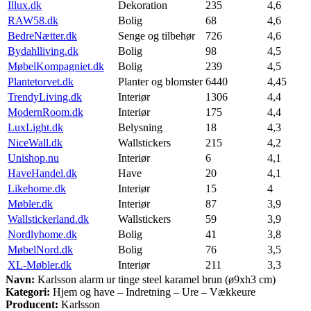
Illux.dk
Dekoration
235
4,6
RAW58.dk
Bolig
68
4,6
BedreNætter.dk
Senge og tilbehør
726
4,6
Bydahlliving.dk
Bolig
98
4,5
MøbelKompagniet.dk
Bolig
239
4,5
Plantetorvet.dk
Planter og blomster
6440
4,45
TrendyLiving.dk
Interiør
1306
4,4
ModernRoom.dk
Interiør
175
4,4
LuxLight.dk
Belysning
18
4,3
NiceWall.dk
Wallstickers
215
4,2
Unishop.nu
Interiør
6
4,1
HaveHandel.dk
Have
20
4,1
Likehome.dk
Interiør
15
4
Møbler.dk
Interiør
87
3,9
Wallstickerland.dk
Wallstickers
59
3,9
Nordlyhome.dk
Bolig
41
3,8
MøbelNord.dk
Bolig
76
3,5
XL-Møbler.dk
Interiør
211
3,3
Navn:
Karlsson alarm ur tinge steel karamel brun (ø9xh3 cm)
Kategori:
Hjem og have – Indretning – Ure – Vækkeure
Producent:
Karlsson