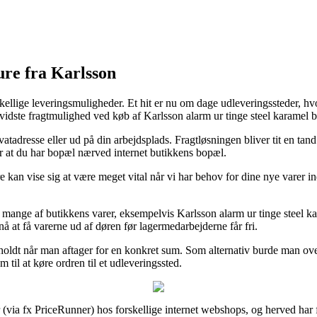
re fra Karlsson
llige leveringsmuligheder. Et hit er nu om dage udleveringssteder, hvo
idste fragtmulighed ved køb af Karlsson alarm ur tinge steel karamel 
vatadresse eller ud på din arbejdsplads. Fragtløsningen bliver tit en ta
er at du har bopæl nærved internet butikkens bopæl.
n vise sig at være meget vital når vi har behov for dine nye varer inden
å mange af butikkens varer, eksempelvis Karlsson alarm ur tinge steel ka
nå at få varerne ud af døren før lagermedarbejderne får fri.
rbeholdt når man aftager for en konkret sum. Som alternativ burde man ov
 til at køre ordren til et udleveringssted.
via fx PriceRunner) hos forskellige internet webshops, og herved har fl