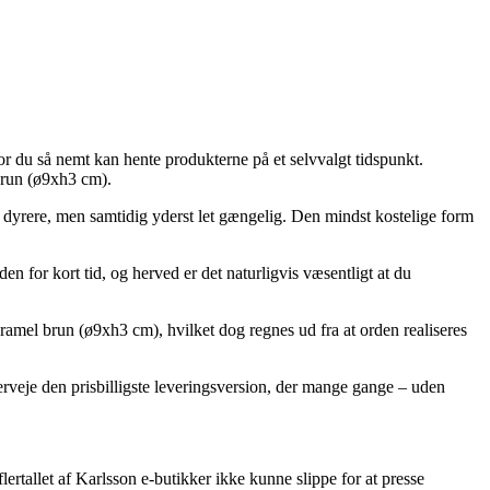
r du så nemt kan hente produkterne på et selvvalgt tidspunkt.
brun (ø9xh3 cm).
nd dyrere, men samtidig yderst let gængelig. Den mindst kostelige form
 for kort tid, og herved er det naturligvis væsentligt at du
ramel brun (ø9xh3 cm), hvilket dog regnes ud fra at orden realiseres
erveje den prisbilligste leveringsversion, der mange gange – uden
ertallet af Karlsson e-butikker ikke kunne slippe for at presse