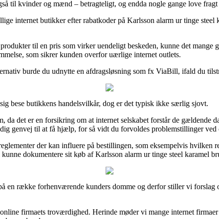
også til kvinder og mænd – betragteligt, og endda nogle gange love fragt
lige internet butikker efter rabatkoder på Karlsson alarm ur tinge stee
odukter til en pris som virker uendeligt beskeden, kunne det mange gan
mmelse, som sikrer kunden overfor uærlige internet outlets.
ernativ burde du udnytte en afdragsløsning som fx ViaBill, ifald du til
g bese butikkens handelsvilkår, dog er det typisk ikke særlig sjovt.
m, da det er en forsikring om at internet selskabet forstår de gældende 
 genvej til at få hjælp, for så vidt du forvoldes problemstillinger ved 
eglementer der kan influere på bestillingen, som eksempelvis hvilken retu
vil kunne dokumentere sit køb af Karlsson alarm ur tinge steel karamel
 på en række forhenværende kunders domme og derfor stiller vi forslag o
i online firmaets troværdighed. Herinde møder vi mange internet firmaer