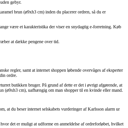
 uden gebyr.
l karamel brun (ø9xh3 cm) inden du placerer ordren, så du er
ge være et karakteristika der viser en snydagtig e-forretning. Køb
stræber at dække pengene over tid.
danske regler, samt at internet shoppen løbende overvåges af eksperter
din ordre.
rret butikken bruger. På grund af dette er det i øvrigt afgørende, at
 brun (ø9xh3 cm), uafhængig om man shopper til en kvinde eller mand.
m, at du beser internet selskabets vurderinger af Karlsson alarm ur
 hvor det er muligt at udforme en anmeldelse af ordreforløbet, hvilket