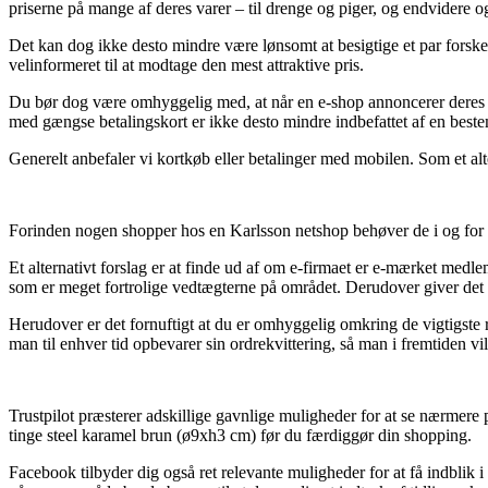
priserne på mange af deres varer – til drenge og piger, og endvidere 
Det kan dog ikke desto mindre være lønsomt at besigtige et par forskel
velinformeret til at modtage den mest attraktive pris.
Du bør dog være omhyggelig med, at når en e-shop annoncerer deres pr
med gængse betalingskort er ikke desto mindre indbefattet af en beste
Generelt anbefaler vi kortkøb eller betalinger med mobilen. Som et alt
Forinden nogen shopper hos en Karlsson netshop behøver de i og for si
Et alternativt forslag er at finde ud af om e-firmaet er e-mærket medle
som er meget fortrolige vedtægterne på området. Derudover giver det dig
Herudover er det fornuftigt at du er omhyggelig omkring de vigtigste r
man til enhver tid opbevarer sin ordrekvittering, så man i fremtiden 
Trustpilot præsterer adskillige gavnlige muligheder for at se nærmere
tinge steel karamel brun (ø9xh3 cm) før du færdiggør din shopping.
Facebook tilbyder dig også ret relevante muligheder for at få indblik 