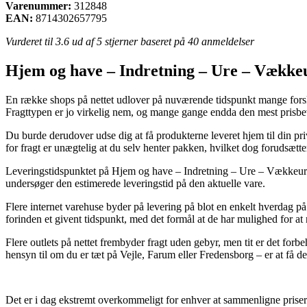
Varenummer:
312848
EAN:
8714302657795
Vurderet til
3.6
ud af 5 stjerner baseret på
40
anmeldelser
Hjem og have – Indretning – Ure – Vækkeu
En række shops på nettet udlover på nuværende tidspunkt mange forske
Fragttypen er jo virkelig nem, og mange gange endda den mest prisbev
Du burde derudover udse dig at få produkterne leveret hjem til din pri
for fragt er unægtelig at du selv henter pakken, hvilket dog forudsætt
Leveringstidspunktet på Hjem og have – Indretning – Ure – Vækkeure ka
undersøger den estimerede leveringstid på den aktuelle vare.
Flere internet varehuse byder på levering på blot en enkelt hverdag p
forinden et givent tidspunkt, med det formål at de har mulighed for at 
Flere outlets på nettet frembyder fragt uden gebyr, men tit er det fo
hensyn til om du er tæt på Vejle, Farum eller Fredensborg – er at få dem
Det er i dag ekstremt overkommeligt for enhver at sammenligne priser (