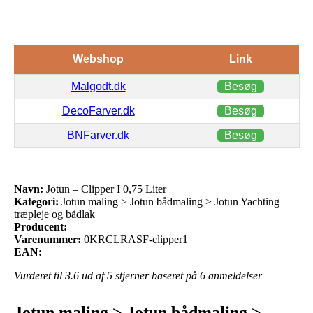
Webshop
Link
Malgodt.dk
Besøg
DecoFarver.dk
Besøg
BNFarver.dk
Besøg
Navn:
Jotun – Clipper I 0,75 Liter
Kategori:
Jotun maling > Jotun bådmaling > Jotun Yachting
træpleje og bådlak
Producent:
Varenummer:
0KRCLRASF-clipper1
EAN:
Vurderet til
3.6
ud af 5 stjerner baseret på
6
anmeldelser
Jotun maling > Jotun bådmaling >