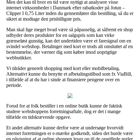
Men det kan til hver en tid være nyttigt at analysere visse
internet virksomheder i Danmark efter rabatkoder på Jotun –
Clipper I 0,75 Liter inden du gennemfører din bestilling, så du er
sikret at modtage den prisbilligste pris.
Man skal lige meget hvad være så påpasselig, at såfremt en shop
udbyder deres produkter for en salgspris som kan virke
grænseløst gunstig, kan det undertiden være et faresignal om en
svindel webshop. Betalinger med kort er trods alt omsluttet af en
bestemmelse, der værner dig som køber imod uoprigtige
webbutikker.
Vi tilråder generelt shopping med kort eller mobilbetaling.
Alternativt kunne du benytte et afbetalingstilbud som fx ViaBill,
i tilfælde af at du har i sinde at finansiere pengene over en
periode.
Forud for at folk bestiller i en online butik kunne de faktisk
studere webshoppens forretningsaftale, dog er det i mange
tilfælde en tidskrævende opgave.
Et andet alternativ kunne derfor være at undersøge hvorvidt
internet forretningen er e-mærke godkendt, siden det burde være
en påvisning af at online shoppen lever op til de opstillede regler,