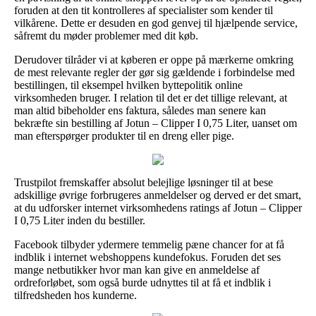
foruden at den tit kontrolleres af specialister som kender til
vilkårene. Dette er desuden en god genvej til hjælpende service,
såfremt du møder problemer med dit køb.
Derudover tilråder vi at køberen er oppe på mærkerne omkring
de mest relevante regler der gør sig gældende i forbindelse med
bestillingen, til eksempel hvilken byttepolitik online
virksomheden bruger. I relation til det er det tillige relevant, at
man altid bibeholder ens faktura, således man senere kan
bekræfte sin bestilling af Jotun – Clipper I 0,75 Liter, uanset om
man efterspørger produkter til en dreng eller pige.
Trustpilot fremskaffer absolut belejlige løsninger til at bese
adskillige øvrige forbrugeres anmeldelser og derved er det smart,
at du udforsker internet virksomhedens ratings af Jotun – Clipper
I 0,75 Liter inden du bestiller.
Facebook tilbyder ydermere temmelig pæne chancer for at få
indblik i internet webshoppens kundefokus. Foruden det ses
mange netbutikker hvor man kan give en anmeldelse af
ordreforløbet, som også burde udnyttes til at få et indblik i
tilfredsheden hos kunderne.