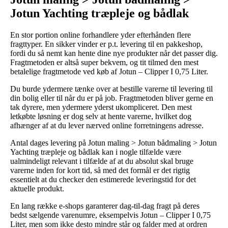
Jotun Yachting træpleje og bådlak
En stor portion online forhandlere yder efterhånden flere
fragttyper. En sikker vinder er p.t. levering til en pakkeshop,
fordi du så nemt kan hente dine nye produkter når det passer dig.
Fragtmetoden er altså super bekvem, og tit tilmed den mest
betalelige fragtmetode ved køb af Jotun – Clipper I 0,75 Liter.
Du burde ydermere tænke over at bestille varerne til levering til
din bolig eller til når du er på job. Fragtmetoden bliver gerne en
tak dyrere, men ydermere yderst ukompliceret. Den mest
letkøbte løsning er dog selv at hente varerne, hvilket dog
afhænger af at du lever nærved online forretningens adresse.
Antal dages levering på Jotun maling > Jotun bådmaling > Jotun
Yachting træpleje og bådlak kan i nogle tilfælde være
ualmindeligt relevant i tilfælde af at du absolut skal bruge
varerne inden for kort tid, så med det formål er det rigtig
essentielt at du checker den estimerede leveringstid for det
aktuelle produkt.
En lang række e-shops garanterer dag-til-dag fragt på deres
bedst sælgende varenumre, eksempelvis Jotun – Clipper I 0,75
Liter, men som ikke desto mindre står og falder med at ordren