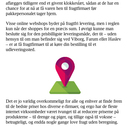
aflægges tidligere end et givent klokkeslæt, sådan at de har en
chance for at nå at få varen hen til fragtfirmaet før
pakkepersonalet tager hjem.
Visse online webshops byder på fragtfri levering, men i reglen
kun når der shoppes for en præcis sum. I øvrigt kunne man
beslutte sig for den prisbilligste leveringsmåde, der tit – uden
hensyn til om man befinder sig ved Viborg, Farum eller Haslev
– er at få fragtfirmaet til at køre din bestilling til et
udleveringssted.
Det er jo vældig overkommeligt for alle og enhver at finde frem
til de bedste priser hos diverse e-firmaer, og ergo har de fleste
internet virksomheder været tvunget til at reducere priserne på
produkterne – til drenge og piger, og tillige også til voksne –
betragteligt, og endda nogle gange love fragt uden beregning.