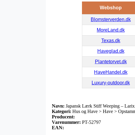
Webshop
Blomsterverden.dk
MoreLand.dk
Texas.dk
Haveglad.dk
Plantetorvet.dk
HaveHandel.dk
Luxury-outdoor.dk
Navn:
Japansk Lærk Stiff Weeping – Larix
Kategori:
Hus og Have > Have > Opstamme
Producent:
Varenummer:
PT-52797
EAN: