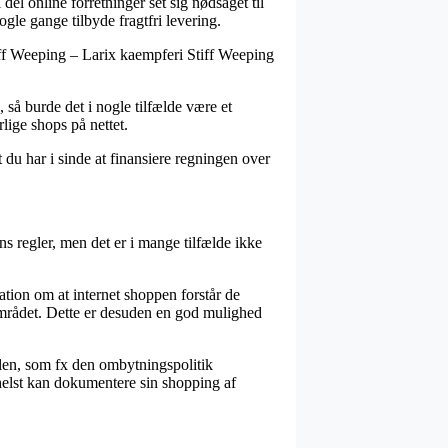
del online forretninger set sig nødsaget til
gle gange tilbyde fragtfri levering.
tiff Weeping – Larix kaempferi Stiff Weeping
, så burde det i nogle tilfælde være et
lige shops på nettet.
t du har i sinde at finansiere regningen over
 regler, men det er i mange tilfælde ikke
ation om at internet shoppen forstår de
å området. Dette er desuden en god mulighed
dlen, som fx den ombytningspolitik
 helst kan dokumentere sin shopping af