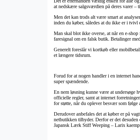
Det er efterhånden vældig enkelt for alle og 
at nedskære salgsværdien på deres varer – ti
Men det kan trods alt være smart at analyse
inden du køber, således at du ikke er i tvivl
Man skal blot ikke overse, at når en e-shop f
faresignal om en falsk butik. Betalinger med
Generelt foreslår vi kortkøb eller mobilbetal
et længere tidsrum.
Forud for at nogen handler i en internet ha
super spændende.
En nem løsning kunne være at undersøge hvorv
officielle regler, samt at internet forretni
for støtte, når du oplever besvær som følge 
Derudover anbefales det at køber er på vagt
netbutikken tilbyder. Derfor er det desuden 
Japansk Lærk Stiff Weeping – Larix kaempf