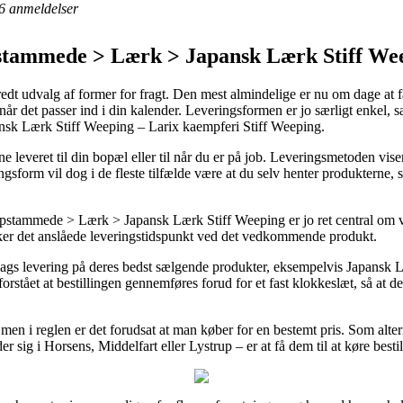
6
anmeldelser
stammede > Lærk > Japansk Lærk Stiff We
bredt udvalg af former for fragt. Den mest almindelige er nu om dage at få
når det passer ind i din kalender. Leveringsformen er jo særligt enkel, s
pansk Lærk Stiff Weeping – Larix kaempferi Stiff Weeping.
leveret til din bopæl eller til når du er på job. Leveringsmetoden viser
eringsform vil dog i de fleste tilfælde være at du selv henter produktern
ammede > Lærk > Japansk Lærk Stiff Weeping er jo ret central om vi h
cker det anslåede leveringstidspunkt ved det vedkommende produkt.
dags levering på deres bedst sælgende produkter, eksempelvis Japansk L
tået at bestillingen gennemføres forud for et fast klokkeslæt, så at de 
, men i reglen er det forudsat at man køber for en bestemt pris. Som alte
ig i Horsens, Middelfart eller Lystrup – er at få dem til at køre bestill