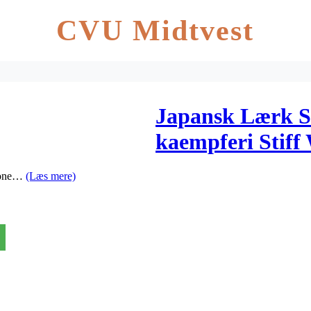
CVU Midtvest
Japansk Lærk St
kaempferi Stiff
krone…
(Læs mere)