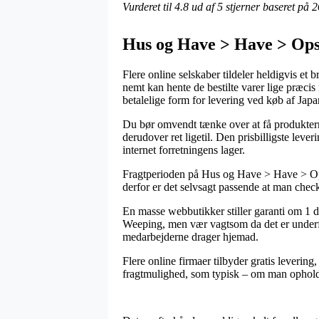
Vurderet til
4.8
ud af 5 stjerner baseret på
2
Hus og Have > Have > Op
Flere online selskaber tildeler heldigvis et 
nemt kan hente de bestilte varer lige præcis 
betalelige form for levering ved køb af Ja
Du bør omvendt tænke over at få produkterne 
derudover ret ligetil. Den prisbilligste lev
internet forretningens lager.
Fragtperioden på Hus og Have > Have > Opst
derfor er det selvsagt passende at man che
En masse webbutikker stiller garanti om 1 
Weeping, men vær vagtsom da det er underfors
medarbejderne drager hjemad.
Flere online firmaer tilbyder gratis levering
fragtmulighed, som typisk – om man opholder s