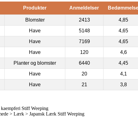
Produkter
Anmeldelser
Bedømmels
Blomster
2413
4,85
Have
5148
4,65
Have
7169
4,65
Have
120
4,6
Planter og blomster
6440
4,45
Have
20
4,1
Have
21
3,8
 kaempferi Stiff Weeping
de > Lærk > Japansk Lærk Stiff Weeping