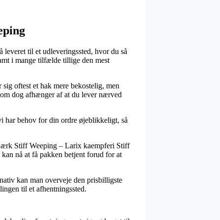
eping
 leveret til et udleveringssted, hvor du så
amt i mange tilfælde tillige den mest
 sig oftest et hak mere bekostelig, men
e, som dog afhænger af at du lever nærved
ar behov for din ordre øjeblikkeligt, så
ærk Stiff Weeping – Larix kaempferi Stiff
kan nå at få pakken betjent forud for at
rnativ kan man overveje den prisbilligste
ingen til et afhentningssted.