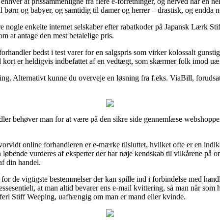
enhver at prissammenligne fra flere e-forretninger, og herved har en hel 
l børn og babyer, og samtidig til damer og herrer – drastisk, og endda no
re nogle enkelte internet selskaber efter rabatkoder på Japansk Lærk S
 om at antage den mest betalelige pris.
orhandler bedst i test varer for en salgspris som virker kolossalt gunstig
 kort er heldigvis indbefattet af en vedtægt, som skærmer folk imod uær
ing. Alternativt kunne du overveje en løsning fra f.eks. ViaBill, forudsa
ndler behøver man for at være på den sikre side gennemlæse webshoppens
idt online forhandleren er e-mærke tilsluttet, hvilket ofte er en indik
ngen løbende vurderes af eksperter der har nøje kendskab til vilkårene p
af din handel.
 for de vigtigste bestemmelser der kan spille ind i forbindelse med han
essesentielt, at man altid bevarer ens e-mail kvittering, så man når som
eri Stiff Weeping, uafhængig om man er mand eller kvinde.