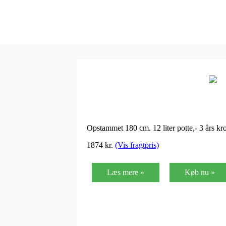
Opstammet 180 cm. 12 liter potte,- 3 års 
1874
kr.
(Vis fragtpris)
Læs mere »
Køb nu »