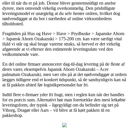
eller til når du er på job. Denne bliver gennemsnitligt en anelse
dyrere, men omvendt virkelig overkommelig. Den prisbilligste
leveringsmodel er unægtelig at du selv henter ordren, hvilket dog
nødvendiggør at du bor i nærheden af online virksomhedens
tilholdssted.
Fragttiden på Hus og Have > Have > Prydbuske > Japanske Ahorn
> Japansk Ahorn Ozakazuki > 175-200 cm. kan være særligt vital
ifald vi står og skal bruge varerne straks, så herved er det virkelig
afgørende at vi efterser den estimerede leveringsdato ved den
vedkommende vare.
En del online firmaer annoncerer dag-til-dag levering på de fleste af
deres varer, eksempelvis Japansk Ahorn Ozakazuki – Acer
palmatum Ozakazuki, men vær obs på at det nødvendiggør at ordren
lægges tidligere end et konkret tidspunkt, så de sandsynligvis kan nå
at få pakken afsted før logistikpersonalet har fri.
Indtil flere e-firmaer yder fri fragt, men i reglen kun når der handles
for en præcis sum. Alternativt bør man foretrække den mest letkøbte
leveringsform, der typisk – ligegyldigt om du befinder sig tæt på
Viborg, Dragør eller Aars – vil blive at få kørt pakken til en
pakkeshop.