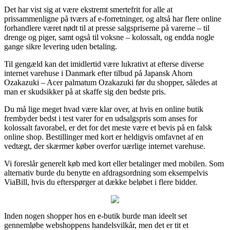
Det har vist sig at være ekstremt smertefrit for alle at
prissammenligne på tværs af e-forretninger, og altså har flere online
forhandlere været nødt til at presse salgspriserne på varerne – til
drenge og piger, samt også til voksne – kolossalt, og endda nogle
gange sikre levering uden betaling.
Til gengæld kan det imidlertid være lukrativt at efterse diverse
internet varehuse i Danmark efter tilbud på Japansk Ahorn
Ozakazuki – Acer palmatum Ozakazuki før du shopper, således at
man er skudsikker på at skaffe sig den bedste pris.
Du må lige meget hvad være klar over, at hvis en online butik
frembyder bedst i test varer for en udsalgspris som anses for
kolossalt favorabel, er det for det meste være et bevis på en falsk
online shop. Bestillinger med kort er heldigvis omfavnet af en
vedtægt, der skærmer køber overfor uærlige internet varehuse.
Vi foreslår generelt køb med kort eller betalinger med mobilen. Som
alternativ burde du benytte en afdragsordning som eksempelvis
ViaBill, hvis du efterspørger at dække beløbet i flere bidder.
Inden nogen shopper hos en e-butik burde man ideelt set
gennemløbe webshoppens handelsvilkår, men det er tit et