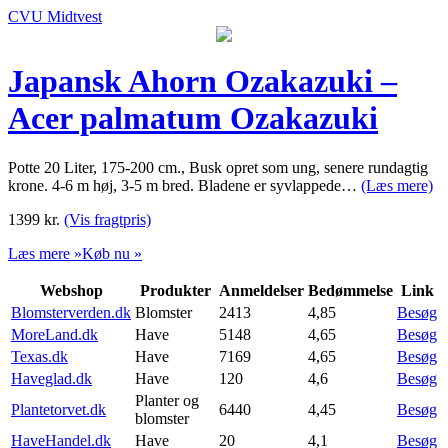
CVU Midtvest
Japansk Ahorn Ozakazuki –
Acer palmatum Ozakazuki
Potte 20 Liter, 175-200 cm., Busk opret som ung, senere rundagtig
krone. 4-6 m høj, 3-5 m bred. Bladene er syvlappede…
(Læs mere)
1399
kr.
(Vis fragtpris)
Læs mere »
Køb nu »
Webshop
Produkter
Anmeldelser
Bedømmelse
Link
Blomsterverden.dk
Blomster
2413
4,85
Besøg
MoreLand.dk
Have
5148
4,65
Besøg
Texas.dk
Have
7169
4,65
Besøg
Haveglad.dk
Have
120
4,6
Besøg
Planter og
Plantetorvet.dk
6440
4,45
Besøg
blomster
HaveHandel.dk
Have
20
4,1
Besøg