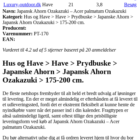
Luxury-outdoor.dk
Have
21
3,8
Besøg
Navn:
Japansk Ahorn Ozakazuki – Acer palmatum Ozakazuki
Kategori:
Hus og Have > Have > Prydbuske > Japanske Ahorn >
Japansk Ahorn Ozakazuki > 175-200 cm.
Producent:
Varenummer:
PT-170
EAN:
Vurderet til
4.2
ud af 5 stjerner baseret på
20
anmeldelser
Hus og Have > Have > Prydbuske >
Japanske Ahorn > Japansk Ahorn
Ozakazuki > 175-200 cm.
De fleste netshops frembyder til alt held et bredt udvalg af løsninger
til levering. En der er meget almindelig er efterhånden at få leveret til
et udleveringssted, fordi det er ekstremt fleksibelt at kunne hente de
nyindkøbte varer når det passer ind i din kalender. Fragttypen er
altså ualmindeligt ligetil, samt oftest tillige den prisbilligste
leveringsform ved køb af Japansk Ahorn Ozakazuki – Acer
palmatum Ozakazuki.
Du bør alternativt udse dig at få ordren leveret hjem til hvor du bor