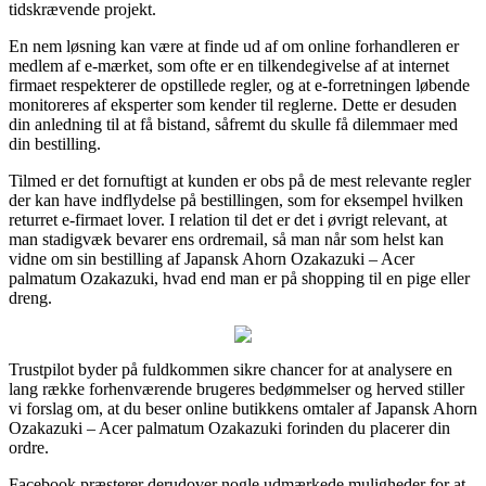
tidskrævende projekt.
En nem løsning kan være at finde ud af om online forhandleren er
medlem af e-mærket, som ofte er en tilkendegivelse af at internet
firmaet respekterer de opstillede regler, og at e-forretningen løbende
monitoreres af eksperter som kender til reglerne. Dette er desuden
din anledning til at få bistand, såfremt du skulle få dilemmaer med
din bestilling.
Tilmed er det fornuftigt at kunden er obs på de mest relevante regler
der kan have indflydelse på bestillingen, som for eksempel hvilken
returret e-firmaet lover. I relation til det er det i øvrigt relevant, at
man stadigvæk bevarer ens ordremail, så man når som helst kan
vidne om sin bestilling af Japansk Ahorn Ozakazuki – Acer
palmatum Ozakazuki, hvad end man er på shopping til en pige eller
dreng.
Trustpilot byder på fuldkommen sikre chancer for at analysere en
lang række forhenværende brugeres bedømmelser og herved stiller
vi forslag om, at du beser online butikkens omtaler af Japansk Ahorn
Ozakazuki – Acer palmatum Ozakazuki forinden du placerer din
ordre.
Facebook præsterer derudover nogle udmærkede muligheder for at