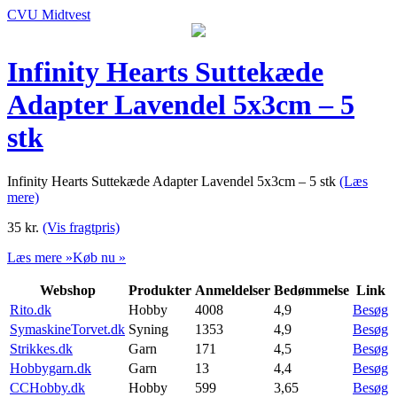
CVU Midtvest
Infinity Hearts Suttekæde
Adapter Lavendel 5x3cm – 5
stk
Infinity Hearts Suttekæde Adapter Lavendel 5x3cm – 5 stk
(Læs
mere)
35
kr.
(Vis fragtpris)
Læs mere »
Køb nu »
Webshop
Produkter
Anmeldelser
Bedømmelse
Link
Rito.dk
Hobby
4008
4,9
Besøg
SymaskineTorvet.dk
Syning
1353
4,9
Besøg
Strikkes.dk
Garn
171
4,5
Besøg
Hobbygarn.dk
Garn
13
4,4
Besøg
CCHobby.dk
Hobby
599
3,65
Besøg