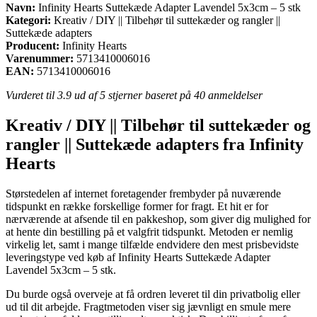
Navn:
Infinity Hearts Suttekæde Adapter Lavendel 5x3cm – 5 stk
Kategori:
Kreativ / DIY || Tilbehør til suttekæder og rangler ||
Suttekæde adapters
Producent:
Infinity Hearts
Varenummer:
5713410006016
EAN:
5713410006016
Vurderet til
3.9
ud af 5 stjerner baseret på
40
anmeldelser
Kreativ / DIY || Tilbehør til suttekæder og
rangler || Suttekæde adapters fra Infinity
Hearts
Størstedelen af internet foretagender frembyder på nuværende
tidspunkt en række forskellige former for fragt. Et hit er for
nærværende at afsende til en pakkeshop, som giver dig mulighed for
at hente din bestilling på et valgfrit tidspunkt. Metoden er nemlig
virkelig let, samt i mange tilfælde endvidere den mest prisbevidste
leveringstype ved køb af Infinity Hearts Suttekæde Adapter
Lavendel 5x3cm – 5 stk.
Du burde også overveje at få ordren leveret til din privatbolig eller
ud til dit arbejde. Fragtmetoden viser sig jævnligt en smule mere