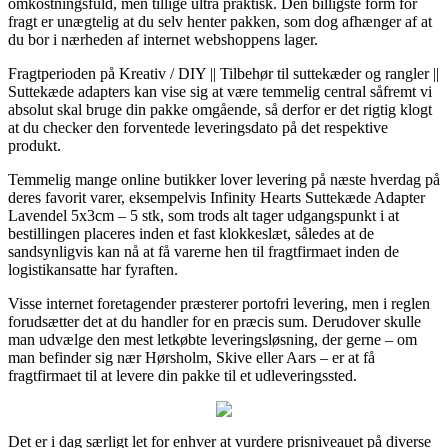
omkostningsfuld, men tillige ultra praktisk. Den billigste form for
fragt er unægtelig at du selv henter pakken, som dog afhænger af at
du bor i nærheden af internet webshoppens lager.
Fragtperioden på Kreativ / DIY || Tilbehør til suttekæder og rangler ||
Suttekæde adapters kan vise sig at være temmelig central såfremt vi
absolut skal bruge din pakke omgående, så derfor er det rigtig klogt
at du checker den forventede leveringsdato på det respektive
produkt.
Temmelig mange online butikker lover levering på næste hverdag på
deres favorit varer, eksempelvis Infinity Hearts Suttekæde Adapter
Lavendel 5x3cm – 5 stk, som trods alt tager udgangspunkt i at
bestillingen placeres inden et fast klokkeslæt, således at de
sandsynligvis kan nå at få varerne hen til fragtfirmaet inden de
logistikansatte har fyraften.
Visse internet foretagender præsterer portofri levering, men i reglen
forudsætter det at du handler for en præcis sum. Derudover skulle
man udvælge den mest letkøbte leveringsløsning, der gerne – om
man befinder sig nær Hørsholm, Skive eller Aars – er at få
fragtfirmaet til at levere din pakke til et udleveringssted.
Det er i dag særligt let for enhver at vurdere prisniveauet på diverse