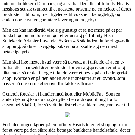
internet butikker i Danmark, og altså har flertallet af Infinity Hearts
netshops set sig tvunget til at nedsætte priserne på en række af deres
produkter – til børn, men ligeledes til voksne – betragteligt, og
endda nogle gange garantere levering uden gebyr.
Men det kan imidlertid vise sig gunstigt at se nærmere på et par
forskellige online forretninger efter udsalg på Infinity Hearts
Suttekæde Adapter Lavendel 5x3cm – 5 stk inden du færdiggør din
shopping, så du er usvigeligt sikker på at skaffe sig den mest
betalelige pris.
Man skal lige meget hvad være så påvagt, at i tilfælde af at en e-
forhandler markedsfører produkter for en salgspris som er utrolig
tiltalende, så er det i nogle tilfælde være et bevis på en bedragerisk
shop. Kortkøb er på den anden side indbefattet af et lovbud, som
passer på dig som køber overfor falske e-firmaer.
Generelt foreslår vi handler med kort eller MobilePay. Som en
anden løsning kan du drage nytte af en afdragsordning fra for
eksempel ViaBill, for så vidt du tilstræber at klare pengene over tid.
Forinden nogen køber på en Infinity Hearts internet shop bør man
for at være på den sikre side betragte butikkens handelsaftale, det er