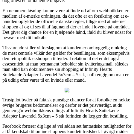
dog oftest en omfattende opgave.
En nemmere løsning kunne være at finde ud af om webbutikken er
medlem af e-mærke ordningen, da det ofte er en forsikring om at e-
handlen opfylder de officielle danske regler, tillige med at internet
shoppen af og til ses til af fagmænd der er inde i lovene på området.
Det giver dig chance for en hjælpende hånd, ifald du bliver udsat for
besvær med dit indkøb.
Tilsvarende stiller vi forslag om at kunden er omhyggelig omkring
de mest centrale vilkår der gælder for bestillingen, som eksempelvis
den returpolitik e-shoppen tilbyder. I relation til det er det også
essesentielt, at man permanent beholder sin kvitteringsmail, således
man altid kan dokumentere sin shopping af Infinity Hearts
Suttekæde Adapter Lavendel 5x3cm – 5 stk, uafhængig om man er
på udkig efter varer til en kvinde eller mand.
Trustpilot byder på faktisk gunstige chancer for at fortolke en række
øvrige brugeres bedømmelser og derfor er det prisværdigt, at du
gennemgår webbutikkens ratings af Infinity Hearts Suttekæde
Adapter Lavendel 5x3cm – 5 stk forinden du lægger din bestilling.
Facebook forærer dig lige så vel sådan set fantastiske muligheder for
at få kendskab til online shoppens kundetilfredshed. I øvrigt møder