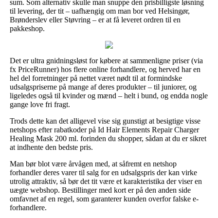
sum. Som alternativ skulle man snuppe den prisbilligste løsning
til levering, der tit – uafhængig om man bor ved Helsingør,
Brønderslev eller Støvring – er at få leveret ordren til en
pakkeshop.
Det er ultra gnidningsløst for købere at sammenligne priser (via
fx PriceRunner) hos flere online forhandlere, og herved har en
hel del forretninger på nettet været nødt til at formindske
udsalgspriserne på mange af deres produkter – til juniorer, og
ligeledes også til kvinder og mænd – helt i bund, og endda nogle
gange love fri fragt.
Trods dette kan det alligevel vise sig gunstigt at besigtige visse
netshops efter rabatkoder på Id Hair Elements Repair Charger
Healing Mask 200 ml. forinden du shopper, sådan at du er sikret
at indhente den bedste pris.
Man bør blot være årvågen med, at såfremt en netshop
forhandler deres varer til salg for en udsalgspris der kan virke
utrolig attraktiv, så bør det tit være et karakteristika der viser en
uægte webshop. Bestillinger med kort er på den anden side
omfavnet af en regel, som garanterer kunden overfor falske e-
forhandlere.