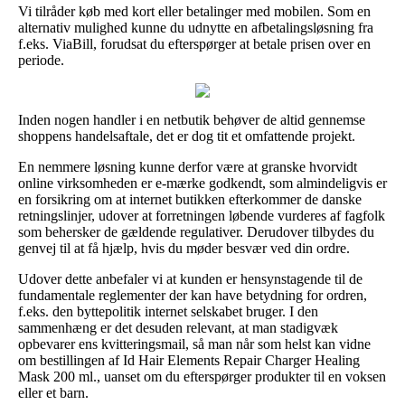
Vi tilråder køb med kort eller betalinger med mobilen. Som en
alternativ mulighed kunne du udnytte en afbetalingsløsning fra
f.eks. ViaBill, forudsat du efterspørger at betale prisen over en
periode.
Inden nogen handler i en netbutik behøver de altid gennemse
shoppens handelsaftale, det er dog tit et omfattende projekt.
En nemmere løsning kunne derfor være at granske hvorvidt
online virksomheden er e-mærke godkendt, som almindeligvis er
en forsikring om at internet butikken efterkommer de danske
retningslinjer, udover at forretningen løbende vurderes af fagfolk
som behersker de gældende regulativer. Derudover tilbydes du
genvej til at få hjælp, hvis du møder besvær ved din ordre.
Udover dette anbefaler vi at kunden er hensynstagende til de
fundamentale reglementer der kan have betydning for ordren,
f.eks. den byttepolitik internet selskabet bruger. I den
sammenhæng er det desuden relevant, at man stadigvæk
opbevarer ens kvitteringsmail, så man når som helst kan vidne
om bestillingen af Id Hair Elements Repair Charger Healing
Mask 200 ml., uanset om du efterspørger produkter til en voksen
eller et barn.