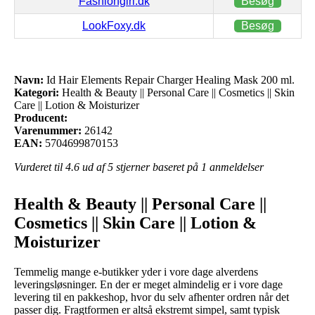
Fashiongirl.dk
Besøg
LookFoxy.dk
Besøg
Navn:
Id Hair Elements Repair Charger Healing Mask 200 ml.
Kategori:
Health & Beauty || Personal Care || Cosmetics || Skin
Care || Lotion & Moisturizer
Producent:
Varenummer:
26142
EAN:
5704699870153
Vurderet til
4.6
ud af 5 stjerner baseret på
1
anmeldelser
Health & Beauty || Personal Care ||
Cosmetics || Skin Care || Lotion &
Moisturizer
Temmelig mange e-butikker yder i vore dage alverdens
leveringsløsninger. En der er meget almindelig er i vore dage
levering til en pakkeshop, hvor du selv afhenter ordren når det
passer dig. Fragtformen er altså ekstremt simpel, samt typisk