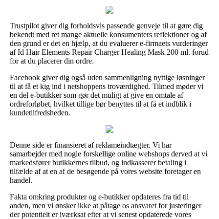
Trustpilot giver dig forholdsvis passende genveje til at gøre dig
bekendt med ret mange aktuelle konsumenters reflektioner og af
den grund er det en hjælp, at du evaluerer e-firmaets vurderinger
af Id Hair Elements Repair Charger Healing Mask 200 ml. forud
for at du placerer din ordre.
Facebook giver dig også uden sammenligning nyttige løsninger
til at få et kig ind i netshoppens troværdighed. Tilmed møder vi
en del e-butikker som gør det muligt at give en omtale af
ordreforløbet, hvilket tillige bør benyttes til at få et indblik i
kundetilfredsheden.
Denne side er finansieret af reklameindtægter. Vi har
samarbejder med nogle forskellige online webshops derved at vi
markedsfører butikkernes tilbud, og indkasserer betaling i
tilfælde af at en af de besøgende på vores website foretager en
handel.
Fakta omkring produkter og e-butikker opdateres fra tid til
anden, men vi ønsker ikke at påtage os ansvaret for justeringer
der potentielt er iværksat efter at vi senest opdaterede vores