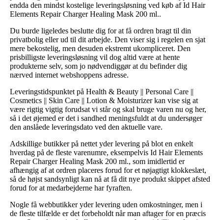
endda den mindst kostelige leveringsløsning ved køb af Id Hair
Elements Repair Charger Healing Mask 200 ml..
Du burde ligeledes beslutte dig for at få ordren bragt til din
privatbolig eller ud til dit arbejde. Den viser sig i regelen en sjat
mere bekostelig, men desuden ekstremt ukompliceret. Den
prisbilligste leveringsløsning vil dog altid være at hente
produkterne selv, som jo nødvendiggør at du befinder dig
nærved internet webshoppens adresse.
Leveringstidspunktet på Health & Beauty || Personal Care ||
Cosmetics || Skin Care || Lotion & Moisturizer kan vise sig at
være rigtig vigtig forudsat vi står og skal bruge varen nu og her,
så i det øjemed er det i sandhed meningsfuldt at du undersøger
den anslåede leveringsdato ved den aktuelle vare.
Adskillige butikker på nettet yder levering på blot en enkelt
hverdag på de fleste varenumre, eksempelvis Id Hair Elements
Repair Charger Healing Mask 200 ml., som imidlertid er
afhængig af at ordren placeres forud for et nøjagtigt klokkeslæt,
så de højst sandsynligt kan nå at få dit nye produkt skippet afsted
forud for at medarbejderne har fyraften.
Nogle få webbutikker yder levering uden omkostninger, men i
de fleste tilfælde er det forbeholdt når man aftager for en præcis