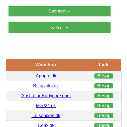
Læs mere »
Køb nu »
Webshop
Link
Apopro.dk
Besøg
Billigvoks.dk
Besøg
AustralianBodycare.com
Besøg
Med24.dk
Besøg
Helsebixen.dk
Besøg
Cerix.dk
Besøg