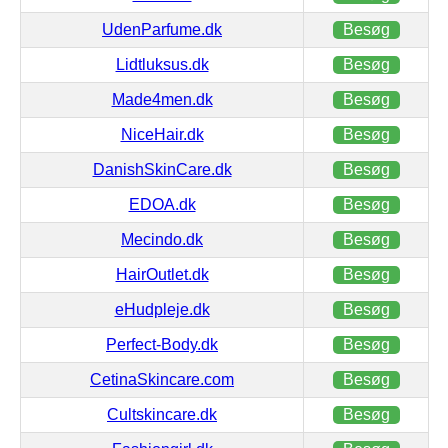
UdenParfume.dk
Besøg
Lidtluksus.dk
Besøg
Made4men.dk
Besøg
NiceHair.dk
Besøg
DanishSkinCare.dk
Besøg
EDOA.dk
Besøg
Mecindo.dk
Besøg
HairOutlet.dk
Besøg
eHudpleje.dk
Besøg
Perfect-Body.dk
Besøg
CetinaSkincare.com
Besøg
Cultskincare.dk
Besøg