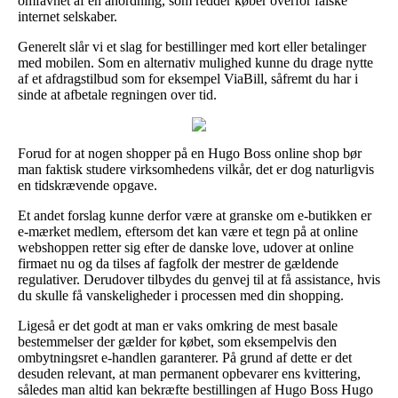
omfavnet af en anordning, som redder køber overfor falske
internet selskaber.
Generelt slår vi et slag for bestillinger med kort eller betalinger
med mobilen. Som en alternativ mulighed kunne du drage nytte
af et afdragstilbud som for eksempel ViaBill, såfremt du har i
sinde at afbetale regningen over tid.
Forud for at nogen shopper på en Hugo Boss online shop bør
man faktisk studere virksomhedens vilkår, det er dog naturligvis
en tidskrævende opgave.
Et andet forslag kunne derfor være at granske om e-butikken er
e-mærket medlem, eftersom det kan være et tegn på at online
webshoppen retter sig efter de danske love, udover at online
firmaet nu og da tilses af fagfolk der mestrer de gældende
regulativer. Derudover tilbydes du genvej til at få assistance, hvis
du skulle få vanskeligheder i processen med din shopping.
Ligeså er det godt at man er vaks omkring de mest basale
bestemmelser der gælder for købet, som eksempelvis den
ombytningsret e-handlen garanterer. På grund af dette er det
desuden relevant, at man permanent opbevarer ens kvittering,
således man altid kan bekræfte bestillingen af Hugo Boss Hugo