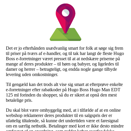
Det er jo efterhånden usædvanlig smart for folk at søge sig frem
til priser på tværs af e-handler, og til tak har langt de fleste Hugo
Boss e-forretninger været presset til at at nedskære priserne på
mange af deres produkter – til børn og babyer, og ligeledes til
damer og herrer – betragteligt, og endda nogle gange tilbyde
levering uden omkostninger.
Til gengæld kan det trods alt vise sig smart at efterprøve enkelte
e-forretninger efter rabatkoder på Hugo Boss Hugo Man EDT
125 ml forinden du shopper, så du er sikret at opnå den mest
betalelige pris.
Du skal blot være omhyggelig med, at i tilfælde af at en online
webshop reklamerer deres produkter til en salgspris der er
ufattelig tiltalende, så kunne det undertiden være et faresignal
om en uærlig netbutik. Betalinger med kort er ikke desto mindre