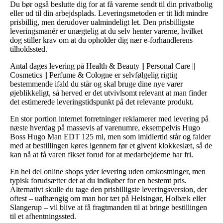
Du bør også beslutte dig for at få varerne sendt til din privatbolig
eller ud til din arbejdsplads. Leveringsmetoden er tit lidt mindre
prisbillig, men derudover ualmindeligt let. Den prisbilligste
leveringsmanér er unægtelig at du selv henter varerne, hvilket
dog stiller krav om at du opholder dig nær e-forhandlerens
tilholdssted.
Antal dages levering på Health & Beauty || Personal Care ||
Cosmetics || Perfume & Cologne er selvfølgelig rigtig
bestemmende ifald du står og skal bruge dine nye varer
øjeblikkeligt, så herved er det utvivlsomt relevant at man finder
det estimerede leveringstidspunkt på det relevante produkt.
En stor portion internet forretninger reklamerer med levering på
næste hverdag på massevis af varenumre, eksempelvis Hugo
Boss Hugo Man EDT 125 ml, men som imidlertid står og falder
med at bestillingen køres igennem før et givent klokkeslæt, så de
kan nå at få varen fikset forud for at medarbejderne har fri.
En hel del online shops yder levering uden omkostninger, men
typisk forudsætter det at du indkøber for en bestemt pris.
Alternativt skulle du tage den prisbilligste leveringsversion, der
oftest – uafhængig om man bor tæt på Helsingør, Holbæk eller
Slangerup – vil blive at få fragtmanden til at bringe bestillingen
til et afhentningssted.