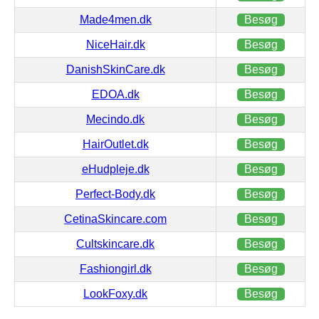
Made4men.dk
Besøg
NiceHair.dk
Besøg
DanishSkinCare.dk
Besøg
EDOA.dk
Besøg
Mecindo.dk
Besøg
HairOutlet.dk
Besøg
eHudpleje.dk
Besøg
Perfect-Body.dk
Besøg
CetinaSkincare.com
Besøg
Cultskincare.dk
Besøg
Fashiongirl.dk
Besøg
LookFoxy.dk
Besøg