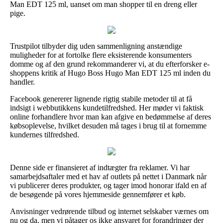
Man EDT 125 ml, uanset om man shopper til en dreng eller
pige.
Trustpilot tilbyder dig uden sammenligning anstændige
muligheder for at fortolke flere eksisterende konsumenters
domme og af den grund rekommanderer vi, at du efterforsker e-
shoppens kritik af Hugo Boss Hugo Man EDT 125 ml inden du
handler.
Facebook genererer lignende rigtig stabile metoder til at få
indsigt i webbutikkens kundetilfredshed. Her møder vi faktisk
online forhandlere hvor man kan afgive en bedømmelse af deres
købsoplevelse, hvilket desuden må tages i brug til at fornemme
kundernes tilfredshed.
Denne side er finansieret af indtægter fra reklamer. Vi har
samarbejdsaftaler med et hav af outlets på nettet i Danmark når
vi publicerer deres produkter, og tager imod honorar ifald en af
de besøgende på vores hjemmeside gennemfører et køb.
Anvisninger vedrørende tilbud og internet selskaber værnes om
nu og da, men vi påtager os ikke ansvaret for forandringer der