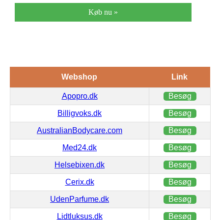
Køb nu »
Webshop
Link
Apopro.dk
Besøg
Billigvoks.dk
Besøg
AustralianBodycare.com
Besøg
Med24.dk
Besøg
Helsebixen.dk
Besøg
Cerix.dk
Besøg
UdenParfume.dk
Besøg
Lidtluksus.dk
Besøg