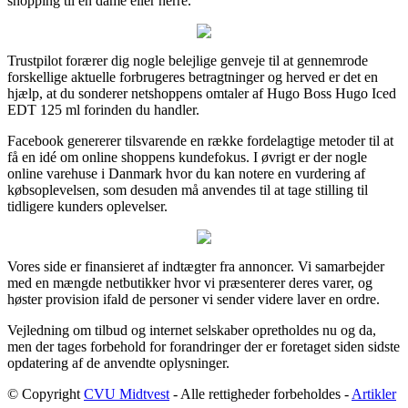
shopping til en dame eller herre.
Trustpilot forærer dig nogle belejlige genveje til at gennemrode
forskellige aktuelle forbrugeres betragtninger og herved er det en
hjælp, at du sonderer netshoppens omtaler af Hugo Boss Hugo Iced
EDT 125 ml forinden du handler.
Facebook genererer tilsvarende en række fordelagtige metoder til at
få en idé om online shoppens kundefokus. I øvrigt er der nogle
online varehuse i Danmark hvor du kan notere en vurdering af
købsoplevelsen, som desuden må anvendes til at tage stilling til
tidligere kunders oplevelser.
Vores side er finansieret af indtægter fra annoncer. Vi samarbejder
med en mængde netbutikker hvor vi præsenterer deres varer, og
høster provision ifald de personer vi sender videre laver en ordre.
Vejledning om tilbud og internet selskaber opretholdes nu og da,
men der tages forbehold for forandringer der er foretaget siden sidste
opdatering af de anvendte oplysninger.
© Copyright
CVU Midtvest
- Alle rettigheder forbeholdes -
Artikler