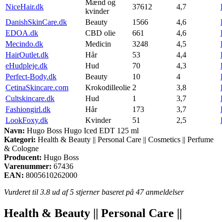
Mænd og
NiceHair.dk
37612
4,7
kvinder
DanishSkinCare.dk
Beauty
1566
4,6
EDOA.dk
CBD olie
661
4,6
Mecindo.dk
Medicin
3248
4,5
HairOutlet.dk
Hår
53
4,4
eHudpleje.dk
Hud
70
4,3
Perfect-Body.dk
Beauty
10
4
CetinaSkincare.com
Krokodilleolie
2
3,8
Cultskincare.dk
Hud
1
3,7
Fashiongirl.dk
Hår
173
3,7
LookFoxy.dk
Kvinder
51
2,5
Navn:
Hugo Boss Hugo Iced EDT 125 ml
Kategori:
Health & Beauty || Personal Care || Cosmetics || Perfume
& Cologne
Producent:
Hugo Boss
Varenummer:
67436
EAN:
8005610262000
Vurderet til
3.8
ud af 5 stjerner baseret på
47
anmeldelser
Health & Beauty || Personal Care ||