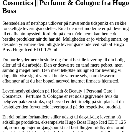
Cosmetics || Perfume & Cologne fra Hugo
Boss
Størstedelen af netshops udlover på nuværende tidspunkt en række
forskellige leveringsmodeller. En af de mest moderne er p.t. levering
til et afhentningssted, fordi du på den måde nemt kan hente de
bestilte produkter når du har tid. Muligheden er jo virkelig smart, og
desuden ydermere den billigste leveringsmetode ved køb af Hugo
Boss Hugo Iced EDT 125 ml.
Du burde ydermere beslutte dig for at bestille levering til din bolig
eller ud til dit arbejde. Den er desværre en tand mere pebret, men
samtidig meget nem. Den mest letkøbte mulighed for levering vil
dog altid vise sig at være at hente varerne selv, som desværre
afhænger af at du har bopæl nærved internet firmaets hjemsted.
Leveringsdygtigheden på Health & Beauty || Personal Care ||
Cosmetics || Perfume & Cologne er ret udslagsgivende hvis du
behøver pakken straks, og herved er det rimelig på sin plads at du
besigtiger den forventede leveringstid på det respektive produkt.
En del online forhandlere stiller udsigt til dag-til-dag levering på
adskillige produkter, eksempelvis Hugo Boss Hugo Iced EDT 125
ml, som dog tager udgangspunkt i at bestillingen fuldbyrdes forud