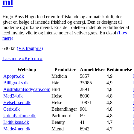
ml
Hugo Boss Hugo Iced er en forfriskende og aromatisk duft, der
giver en bølge af isnende friskhed og energi. Den er designet til
moderne og urbane mænd. Eua de Toiletten indeholder duftnoter af
iced mynte, vild te og intense noter af vetiver græs. En ekspl
(Læs
mere)
630
kr.
(Vis fragtpris)
Læs mere »
Køb nu »
Webshop
Produkter
Anmeldelser
Bedømmelse
Apopro.dk
Medicin
5857
4,9
Billigvoks.dk
Hår
35985
4,9
AustralianBodycare.com
Hud
2891
4,8
Med24.dk
Helse
8030
4,8
Helsebixen.dk
Helse
10871
4,8
Cerix.dk
Behandlinger
901
4,8
UdenParfume.dk
Parfumefri
69
4,8
Lidtluksus.dk
Beauty
41
4,7
Made4men.dk
Mænd
6942
4,7