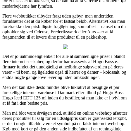
for et fastslået klokkeslæt, så de kan nå at få varerne distribueret før
medarbejderne har fyraften.
Flere webbutikker tilbyder fragt uden gebyr, men undertiden
forudsætter det at du køber for et fastsat beløb. Alternativt kan man
foretrække den prisbilligste fragtløsning, som oftest – uanset om du
opholder sig ved Odense, Frederiksværk eller Aars – er at få
fragtmanden til at levere dine produkter til en pakkeshop.
Det er jo ualmindeligt enkelt for alle at sammenligne priser i blandt
flere internet selskaber, og derfor har massevis af Hugo Boss e-
firmaer fundet det uundgåeligt at nedbringe salgsværdien på deres
varer – til børn, og ligeledes også til herrer og damer – kolossalt, og
endda nogle gange love levering uden omkostninger.
Men det kan ikke desto mindre blive lukrativt at besigtige et par
forskellige internet varehuse i Danmark efter tilbud på Hugo Boss
Hugo Iced EDT 125 ml inden du bestiller, så man ikke er i tvivl om
at få fat i den bedste pris.
Man må blot være årvågen med, at ifald en online webshop afsætter
deres produkter til salg for en udsalgspris som er grænseløst letkøbt,
er det i nogle tilfælde være et symbol på en falsk internet webshop.
Køb med kort er på den anden side indbefattet af en retningslinje,