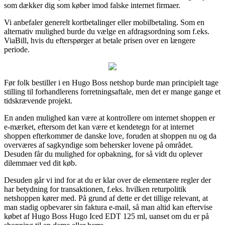
som dækker dig som køber imod falske internet firmaer.
Vi anbefaler generelt kortbetalinger eller mobilbetaling. Som en
alternativ mulighed burde du vælge en afdragsordning som f.eks.
ViaBill, hvis du efterspørger at betale prisen over en længere
periode.
Før folk bestiller i en Hugo Boss netshop burde man principielt tage
stilling til forhandlerens forretningsaftale, men det er mange gange et
tidskrævende projekt.
En anden mulighed kan være at kontrollere om internet shoppen er
e-mærket, eftersom det kan være et kendetegn for at internet
shoppen efterkommer de danske love, foruden at shoppen nu og da
overværes af sagkyndige som behersker lovene på området.
Desuden får du mulighed for opbakning, for så vidt du oplever
dilemmaer ved dit køb.
Desuden går vi ind for at du er klar over de elementære regler der
har betydning for transaktionen, f.eks. hvilken returpolitik
netshoppen kører med. På grund af dette er det tillige relevant, at
man stadig opbevarer sin faktura e-mail, så man altid kan eftervise
købet af Hugo Boss Hugo Iced EDT 125 ml, uanset om du er på