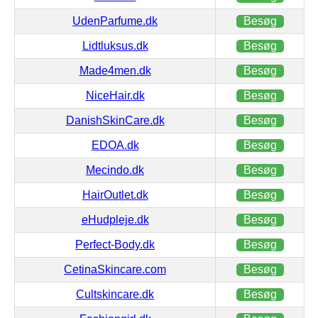
UdenParfume.dk
Besøg
Lidtluksus.dk
Besøg
Made4men.dk
Besøg
NiceHair.dk
Besøg
DanishSkinCare.dk
Besøg
EDOA.dk
Besøg
Mecindo.dk
Besøg
HairOutlet.dk
Besøg
eHudpleje.dk
Besøg
Perfect-Body.dk
Besøg
CetinaSkincare.com
Besøg
Cultskincare.dk
Besøg