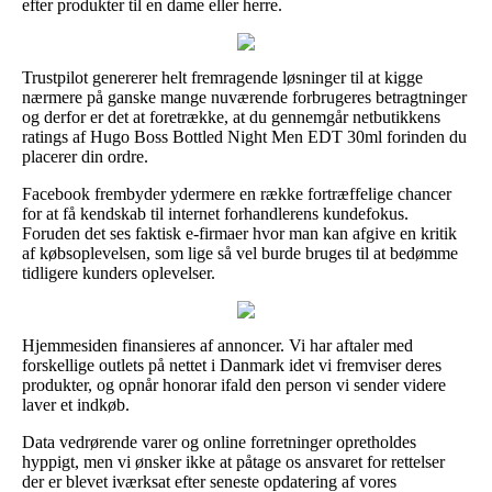
efter produkter til en dame eller herre.
Trustpilot genererer helt fremragende løsninger til at kigge
nærmere på ganske mange nuværende forbrugeres betragtninger
og derfor er det at foretrække, at du gennemgår netbutikkens
ratings af Hugo Boss Bottled Night Men EDT 30ml forinden du
placerer din ordre.
Facebook frembyder ydermere en række fortræffelige chancer
for at få kendskab til internet forhandlerens kundefokus.
Foruden det ses faktisk e-firmaer hvor man kan afgive en kritik
af købsoplevelsen, som lige så vel burde bruges til at bedømme
tidligere kunders oplevelser.
Hjemmesiden finansieres af annoncer. Vi har aftaler med
forskellige outlets på nettet i Danmark idet vi fremviser deres
produkter, og opnår honorar ifald den person vi sender videre
laver et indkøb.
Data vedrørende varer og online forretninger opretholdes
hyppigt, men vi ønsker ikke at påtage os ansvaret for rettelser
der er blevet iværksat efter seneste opdatering af vores