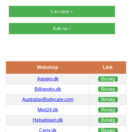
Læs mere »
Køb nu »
Webshop
Link
Apopro.dk
Besøg
Billigvoks.dk
Besøg
AustralianBodycare.com
Besøg
Med24.dk
Besøg
Helsebixen.dk
Besøg
Cerix.dk
Besøg