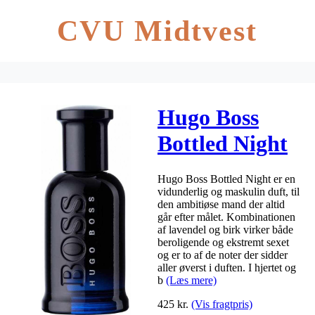
CVU Midtvest
Hugo Boss
Bottled Night
Men EDT
Hugo Boss Bottled Night er en
30ml
vidunderlig og maskulin duft, til
den ambitiøse mand der altid
går efter målet. Kombinationen
af lavendel og birk virker både
beroligende og ekstremt sexet
og er to af de noter der sidder
aller øverst i duften. I hjertet og
b
(Læs mere)
425
kr.
(Vis fragtpris)