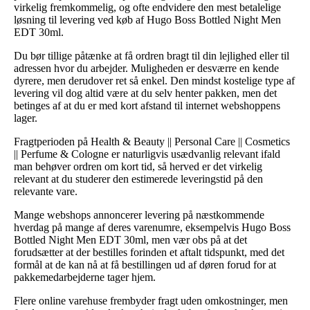
virkelig fremkommelig, og ofte endvidere den mest betalelige
løsning til levering ved køb af Hugo Boss Bottled Night Men
EDT 30ml.
Du bør tillige påtænke at få ordren bragt til din lejlighed eller til
adressen hvor du arbejder. Muligheden er desværre en kende
dyrere, men derudover ret så enkel. Den mindst kostelige type af
levering vil dog altid være at du selv henter pakken, men det
betinges af at du er med kort afstand til internet webshoppens
lager.
Fragtperioden på Health & Beauty || Personal Care || Cosmetics
|| Perfume & Cologne er naturligvis usædvanlig relevant ifald
man behøver ordren om kort tid, så herved er det virkelig
relevant at du studerer den estimerede leveringstid på den
relevante vare.
Mange webshops annoncerer levering på næstkommende
hverdag på mange af deres varenumre, eksempelvis Hugo Boss
Bottled Night Men EDT 30ml, men vær obs på at det
forudsætter at der bestilles forinden et aftalt tidspunkt, med det
formål at de kan nå at få bestillingen ud af døren forud for at
pakkemedarbejderne tager hjem.
Flere online varehuse frembyder fragt uden omkostninger, men