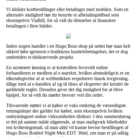
Vi tilråder kortbestillinger eller betalinger med mobilen. Som en
alternativ mulighed bør du benytte et afbetalingstilbud som
eksempelvis ViaBill, for så vidt du tilstræber at finansiere
betalingen i flere bidder.
Inden nogen handler i en Hugo Boss shop på nettet bør man helt
sikkert løbe igennem e-butikkens handelsbetingelser, det er dog
undertiden et tidskrævende projekt.
En nemmere løsning er at kontrollere hvorvidt online
forhandleren er medlem af e-mærket, hvilket almindeligvis er en
tilkendegivelse af at webbutikken respekterer dansk lovgivning,
tillige med at e-handlen af og til tilses af eksperter der kender de
gældende regler. Desuden giver det dig mulighed for at blive
hjulpet, for så vidt du møder besvær ved din ordre.
Tilsvarende støtter vi at køber er vaks omkring de væsentligste
retningslinjer der gælder for købet, som eksempelvis hvilken
ombytningsret online virksomheden tilsikrer. I den sammenhæng
er det på samme måde afgørende, at man stadigvæk bibeholder
ens kvitteringsmail, så man altid vil kunne bevise bestillingen af
Hugo Boss Bottled Night Men EDT 30ml, om man er på udkig