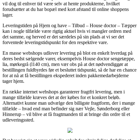
vil dog til enhver tid være selv at hente produkterne, hvilket
forudsætter at du har bopæl med kort afstand til online shoppens
lager.
Leveringstiden på Hjem og have – Tilbud – House doctor – Tæpper
kan i nogle tilfælde være rigtig aktuel hvis vi mangler ordren med
det samme, og herved er det særdeles på sin plads at vi ser det
forventede leveringstidspunkt for den respektive vare.
En masse webshops udlover levering på blot en enkelt hverdag på
deres bedst sælgende varer, eksempelvis House doctor sengetæppe,
lia, mørkegrå (l140 cm), men vær obs på at det nødvendiggør at
bestillingen fuldbyrdes før et besluttet tidspunkt, så de har en chance
for at nå at få bestillingen ekspederet inden pakkemedarbejderne
tager hjem.
En række internet webshops garanterer fragtfri levering, men i
mange tilfælde kræves det at der købes for et konkret beløb.
Alternativt kunne man udvælge den billigste fragtform, der i mange
tilfælde – hvad end man befinder sig nær Vejle, Sønderborg eller
Hinnerup – vil blive at få fragtmanden til at bringe din ordre til et
udleveringssted.