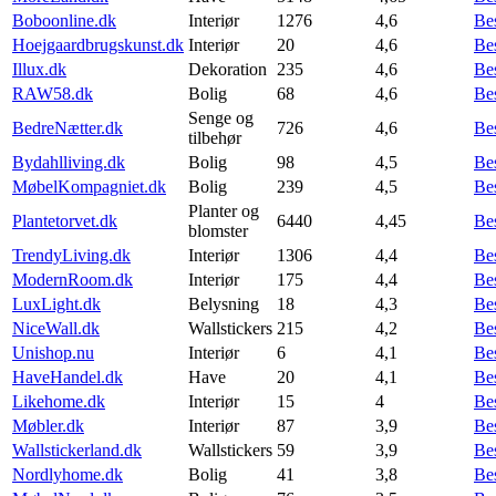
Boboonline.dk
Interiør
1276
4,6
Be
Hoejgaardbrugskunst.dk
Interiør
20
4,6
Be
Illux.dk
Dekoration
235
4,6
Be
RAW58.dk
Bolig
68
4,6
Be
Senge og
BedreNætter.dk
726
4,6
Be
tilbehør
Bydahlliving.dk
Bolig
98
4,5
Be
MøbelKompagniet.dk
Bolig
239
4,5
Be
Planter og
Plantetorvet.dk
6440
4,45
Be
blomster
TrendyLiving.dk
Interiør
1306
4,4
Be
ModernRoom.dk
Interiør
175
4,4
Be
LuxLight.dk
Belysning
18
4,3
Be
NiceWall.dk
Wallstickers
215
4,2
Be
Unishop.nu
Interiør
6
4,1
Be
HaveHandel.dk
Have
20
4,1
Be
Likehome.dk
Interiør
15
4
Be
Møbler.dk
Interiør
87
3,9
Be
Wallstickerland.dk
Wallstickers
59
3,9
Be
Nordlyhome.dk
Bolig
41
3,8
Be