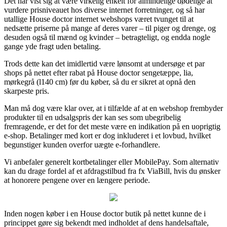
Det har vist sig at være virkelig enkelt for almindelige dødelige at
vurdere prisniveauet hos diverse internet forretninger, og så har
utallige House doctor internet webshops været tvunget til at
nedsætte priserne på mange af deres varer – til piger og drenge, og
desuden også til mænd og kvinder – betragteligt, og endda nogle
gange yde fragt uden betaling.
Trods dette kan det imidlertid være lønsomt at undersøge et par
shops på nettet efter rabat på House doctor sengetæppe, lia,
mørkegrå (l140 cm) før du køber, så du er sikret at opnå den
skarpeste pris.
Man må dog være klar over, at i tilfælde af at en webshop frembyder
produkter til en udsalgspris der kan ses som ubegribelig
fremragende, er det for det meste være en indikation på en uoprigtig
e-shop. Betalinger med kort er dog inkluderet i et lovbud, hvilket
begunstiger kunden overfor uægte e-forhandlere.
Vi anbefaler generelt kortbetalinger eller MobilePay. Som alternativ
kan du drage fordel af et afdragstilbud fra fx ViaBill, hvis du ønsker
at honorere pengene over en længere periode.
Inden nogen køber i en House doctor butik på nettet kunne de i
princippet gøre sig bekendt med indholdet af dens handelsaftale,