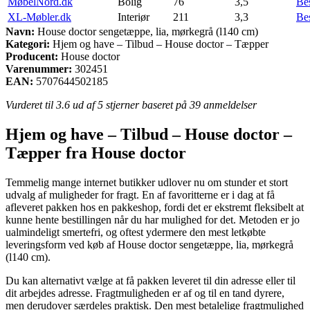
MøbelNord.dk
Bolig
76
3,5
Be
XL-Møbler.dk
Interiør
211
3,3
Be
Navn:
House doctor sengetæppe, lia, mørkegrå (l140 cm)
Kategori:
Hjem og have – Tilbud – House doctor – Tæpper
Producent:
House doctor
Varenummer:
302451
EAN:
5707644502185
Vurderet til
3.6
ud af 5 stjerner baseret på
39
anmeldelser
Hjem og have – Tilbud – House doctor –
Tæpper fra House doctor
Temmelig mange internet butikker udlover nu om stunder et stort
udvalg af muligheder for fragt. En af favoritterne er i dag at få
afleveret pakken hos en pakkeshop, fordi det er ekstremt fleksibelt at
kunne hente bestillingen når du har mulighed for det. Metoden er jo
ualmindeligt smertefri, og oftest ydermere den mest letkøbte
leveringsform ved køb af House doctor sengetæppe, lia, mørkegrå
(l140 cm).
Du kan alternativt vælge at få pakken leveret til din adresse eller til
dit arbejdes adresse. Fragtmuligheden er af og til en tand dyrere,
men derudover særdeles praktisk. Den mest betalelige fragtmulighed