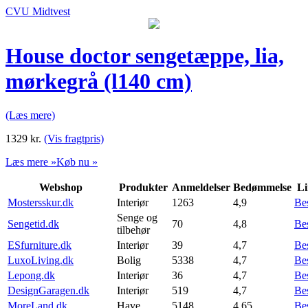
CVU Midtvest
House doctor sengetæppe, lia,
mørkegrå (l140 cm)
(Læs mere)
1329
kr.
(Vis fragtpris)
Læs mere »
Køb nu »
Webshop
Produkter
Anmeldelser
Bedømmelse
Li
Mostersskur.dk
Interiør
1263
4,9
Be
Senge og
Sengetid.dk
70
4,8
Be
tilbehør
ESfurniture.dk
Interiør
39
4,7
Be
LuxoLiving.dk
Bolig
5338
4,7
Be
Lepong.dk
Interiør
36
4,7
Be
DesignGaragen.dk
Interiør
519
4,7
Be
MoreLand.dk
Have
5148
4,65
Be