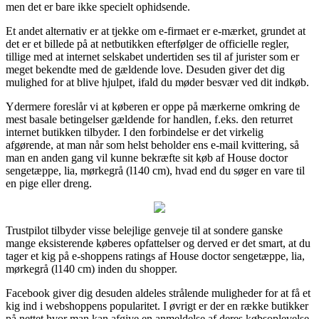
men det er bare ikke specielt ophidsende.
Et andet alternativ er at tjekke om e-firmaet er e-mærket, grundet at
det er et billede på at netbutikken efterfølger de officielle regler,
tillige med at internet selskabet undertiden ses til af jurister som er
meget bekendte med de gældende love. Desuden giver det dig
mulighed for at blive hjulpet, ifald du møder besvær ved dit indkøb.
Ydermere foreslår vi at køberen er oppe på mærkerne omkring de
mest basale betingelser gældende for handlen, f.eks. den returret
internet butikken tilbyder. I den forbindelse er det virkelig
afgørende, at man når som helst beholder ens e-mail kvittering, så
man en anden gang vil kunne bekræfte sit køb af House doctor
sengetæppe, lia, mørkegrå (l140 cm), hvad end du søger en vare til
en pige eller dreng.
Trustpilot tilbyder visse belejlige genveje til at sondere ganske
mange eksisterende køberes opfattelser og derved er det smart, at du
tager et kig på e-shoppens ratings af House doctor sengetæppe, lia,
mørkegrå (l140 cm) inden du shopper.
Facebook giver dig desuden aldeles strålende muligheder for at få et
kig ind i webshoppens popularitet. I øvrigt er der en række butikker
på nettet hvor man kan afgive en anmeldelse af deres købsoplevelse,