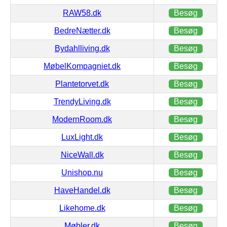
RAW58.dk
Besøg
BedreNætter.dk
Besøg
Bydahlliving.dk
Besøg
MøbelKompagniet.dk
Besøg
Plantetorvet.dk
Besøg
TrendyLiving.dk
Besøg
ModernRoom.dk
Besøg
LuxLight.dk
Besøg
NiceWall.dk
Besøg
Unishop.nu
Besøg
HaveHandel.dk
Besøg
Likehome.dk
Besøg
Møbler.dk
Besøg