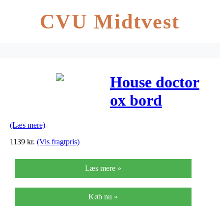
CVU Midtvest
House doctor
ox bord
(grå/40×40
(Læs mere)
cm)
1139
kr.
(Vis fragtpris)
Læs mere »
Køb nu »