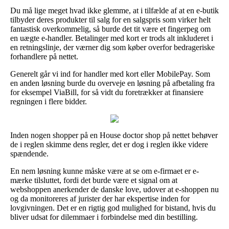
Du må lige meget hvad ikke glemme, at i tilfælde af at en e-butik
tilbyder deres produkter til salg for en salgspris som virker helt
fantastisk overkommelig, så burde det tit være et fingerpeg om
en uægte e-handler. Betalinger med kort er trods alt inkluderet i
en retningslinje, der værner dig som køber overfor bedrageriske
forhandlere på nettet.
Generelt går vi ind for handler med kort eller MobilePay. Som
en anden løsning burde du overveje en løsning på afbetaling fra
for eksempel ViaBill, for så vidt du foretrækker at finansiere
regningen i flere bidder.
Inden nogen shopper på en House doctor shop på nettet behøver
de i reglen skimme dens regler, det er dog i reglen ikke videre
spændende.
En nem løsning kunne måske være at se om e-firmaet er e-
mærke tilsluttet, fordi det burde være et signal om at
webshoppen anerkender de danske love, udover at e-shoppen nu
og da monitoreres af jurister der har ekspertise inden for
lovgivningen. Det er en rigtig god mulighed for bistand, hvis du
bliver udsat for dilemmaer i forbindelse med din bestilling.