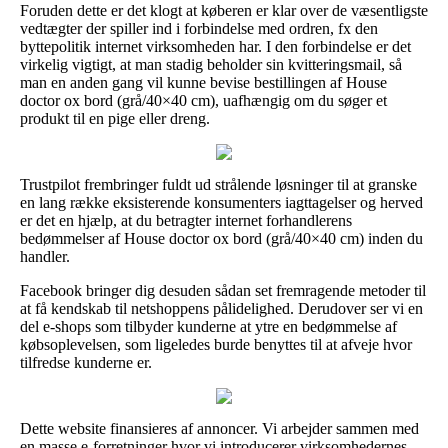
Foruden dette er det klogt at køberen er klar over de væsentligste
vedtægter der spiller ind i forbindelse med ordren, fx den
byttepolitik internet virksomheden har. I den forbindelse er det
virkelig vigtigt, at man stadig beholder sin kvitteringsmail, så
man en anden gang vil kunne bevise bestillingen af House
doctor ox bord (grå/40×40 cm), uafhængig om du søger et
produkt til en pige eller dreng.
Trustpilot frembringer fuldt ud strålende løsninger til at granske
en lang række eksisterende konsumenters iagttagelser og herved
er det en hjælp, at du betragter internet forhandlerens
bedømmelser af House doctor ox bord (grå/40×40 cm) inden du
handler.
Facebook bringer dig desuden sådan set fremragende metoder til
at få kendskab til netshoppens pålidelighed. Derudover ser vi en
del e-shops som tilbyder kunderne at ytre en bedømmelse af
købsoplevelsen, som ligeledes burde benyttes til at afveje hvor
tilfredse kunderne er.
Dette website finansieres af annoncer. Vi arbejder sammen med
en masse e-forretninger hvor vi introducerer virksomhedernes