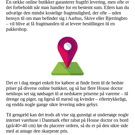
En række online butikker garanterer fragtfri levering, men ofte er
det forbeholdt når man handler for en bestemt sum. Ellers kan du
udvælge den mindst kostelige fragtmulighed, der ofte – uden
hensyn til om man befinder sig i Aarhus, Skive eller Bjerringbro
– vil blive at få fragtmanden til at levere bestillingen til en
pakkeshop.
Det er i dag meget enkelt for købere at finde frem til de bedste
priser på diverse online butikker, og så har flere House doctor
netshops set sig nødsaget til at nedskære priserne på varerne – til
drenge og piger, og ligeså til mænd og kvinder – eftertrykkeligt,
og endda nogle gange sikre levering uden gebyr.
Til gengæld kan det trods alt vise sig gunstigt at undersøge nogle
internet varehuse i Danmark efter rabat på House doctor ox bord
(grå/40×40 cm) før du placerer ordren, så du er på den sikre side
med at antage den skarpeste pris.