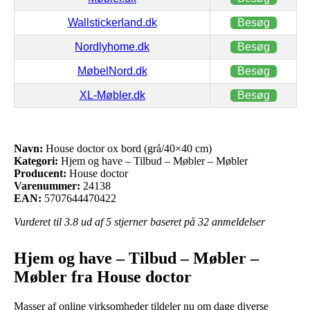
Wallstickerland.dk
Besøg
Nordlyhome.dk
Besøg
MøbelNord.dk
Besøg
XL-Møbler.dk
Besøg
Navn:
House doctor ox bord (grå/40×40 cm)
Kategori:
Hjem og have – Tilbud – Møbler – Møbler
Producent:
House doctor
Varenummer:
24138
EAN:
5707644470422
Vurderet til
3.8
ud af 5 stjerner baseret på
32
anmeldelser
Hjem og have – Tilbud – Møbler –
Møbler fra House doctor
Masser af online virksomheder tildeler nu om dage diverse