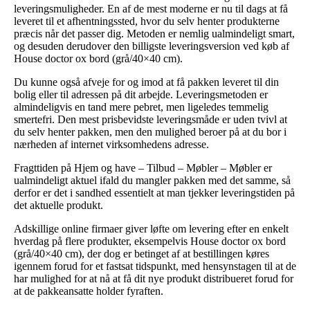
leveringsmuligheder. En af de mest moderne er nu til dags at få
leveret til et afhentningssted, hvor du selv henter produkterne
præcis når det passer dig. Metoden er nemlig ualmindeligt smart,
og desuden derudover den billigste leveringsversion ved køb af
House doctor ox bord (grå/40×40 cm).
Du kunne også afveje for og imod at få pakken leveret til din
bolig eller til adressen på dit arbejde. Leveringsmetoden er
almindeligvis en tand mere pebret, men ligeledes temmelig
smertefri. Den mest prisbevidste leveringsmåde er uden tvivl at
du selv henter pakken, men den mulighed beroer på at du bor i
nærheden af internet virksomhedens adresse.
Fragttiden på Hjem og have – Tilbud – Møbler – Møbler er
ualmindeligt aktuel ifald du mangler pakken med det samme, så
derfor er det i sandhed essentielt at man tjekker leveringstiden på
det aktuelle produkt.
Adskillige online firmaer giver løfte om levering efter en enkelt
hverdag på flere produkter, eksempelvis House doctor ox bord
(grå/40×40 cm), der dog er betinget af at bestillingen køres
igennem forud for et fastsat tidspunkt, med hensynstagen til at de
har mulighed for at nå at få dit nye produkt distribueret forud for
at de pakkeansatte holder fyraften.