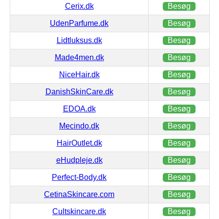
Cerix.dk
Besøg
UdenParfume.dk
Besøg
Lidtluksus.dk
Besøg
Made4men.dk
Besøg
NiceHair.dk
Besøg
DanishSkinCare.dk
Besøg
EDOA.dk
Besøg
Mecindo.dk
Besøg
HairOutlet.dk
Besøg
eHudpleje.dk
Besøg
Perfect-Body.dk
Besøg
CetinaSkincare.com
Besøg
Cultskincare.dk
Besøg