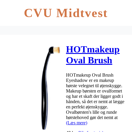
CVU Midtvest
HOTmakeup
Oval Brush
Eyeshadow
HOTmakeup Oval Brush
No. 6 (U)
Eyeshadow er en makeup
børste velegnet til øjenskygge.
Makeup børsten er ovalformet
og har et skaft der ligger godt i
hånden, så det er nemt at lægge
en perfekt øjenskygge.
Ovalbørsten's lille og runde
børstehoved gør det nemt at
(Læs mere)