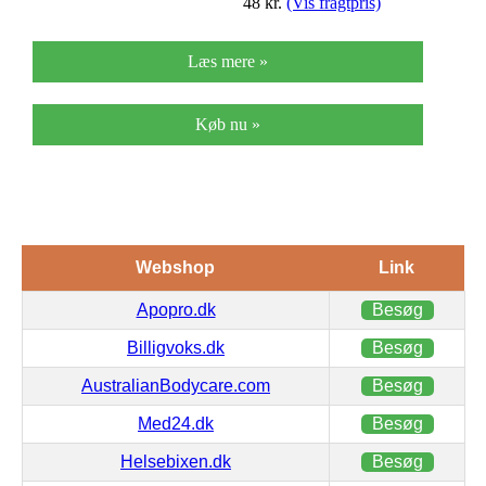
48
kr.
(Vis fragtpris)
Læs mere »
Køb nu »
Webshop
Link
Apopro.dk
Besøg
Billigvoks.dk
Besøg
AustralianBodycare.com
Besøg
Med24.dk
Besøg
Helsebixen.dk
Besøg