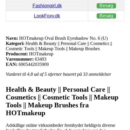
Fashiongirl.dk
Besøg
LookFoxy.dk
Besøg
Navn:
HOTmakeup Oval Brush Eyeshadow No. 6 (U)
Kategori:
Health & Beauty || Personal Care || Cosmetics ||
Cosmetic Tools || Makeup Tools || Makeup Brushes
Producent:
HOTmakeup
Varenummer:
63493
EAN:
6905442035909
Vurderet til
4.8
ud af 5 stjerner baseret på
33
anmeldelser
Health & Beauty || Personal Care ||
Cosmetics || Cosmetic Tools || Makeup
Tools || Makeup Brushes fra
HOTmakeup
Adskillige online virksomheder frembyder heldigvis diverse