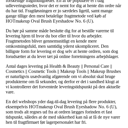
forskellige fragtmuligheder. En af de populære er i dag
udleveringssteder, hvor det er nemt for dig at hente din ordre når
du har tid. Fragtløsningen er jo særdeles ligetil, samt mange
gange tillige den mest betalelige fragtmetode ved køb af
HOTmakeup Oval Brush Eyeshadow No. 6 (U).
Du bør på samme måde beslutte dig for at bestille varerne til
levering hjem til hvor du bor eller til hvor du arbejder.
Fragtmetoden bliver gennemsnitligt en kende mere
omkostningsfuld, men samtidig yderst ukompliceret. Den
billigste form for levering er dog selv at hente ordren, som dog
forudsætter at du lever tæt på online forretningens arbejdslager.
Antal dages levering på Health & Beauty || Personal Care ||
Cosmetics || Cosmetic Tools || Makeup Tools || Makeup Brushes
er naturligvis usædvanlig afgørende om vi absolut skal bruge
produkterne om få sekunder, og derfor er det i sandhed klogt at
vi kontrollerer det forventede leveringstidspunkt på den aktuelle
vare.
En del webshops yder dag-til-dag levering på flere produkter,
eksempelvis HOTmakeup Oval Brush Eyeshadow No. 6 (U),
som trods alt regnes ud fra at ordren lægges forinden et fast
tidspunkt, således at de med sikkerhed kan nå at få de nye varer
hen til fragtfirmaet før lagerpersonalet har fri.