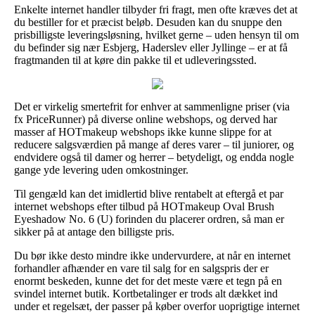
Enkelte internet handler tilbyder fri fragt, men ofte kræves det at
du bestiller for et præcist beløb. Desuden kan du snuppe den
prisbilligste leveringsløsning, hvilket gerne – uden hensyn til om
du befinder sig nær Esbjerg, Haderslev eller Jyllinge – er at få
fragtmanden til at køre din pakke til et udleveringssted.
Det er virkelig smertefrit for enhver at sammenligne priser (via
fx PriceRunner) på diverse online webshops, og derved har
masser af HOTmakeup webshops ikke kunne slippe for at
reducere salgsværdien på mange af deres varer – til juniorer, og
endvidere også til damer og herrer – betydeligt, og endda nogle
gange yde levering uden omkostninger.
Til gengæld kan det imidlertid blive rentabelt at eftergå et par
internet webshops efter tilbud på HOTmakeup Oval Brush
Eyeshadow No. 6 (U) forinden du placerer ordren, så man er
sikker på at antage den billigste pris.
Du bør ikke desto mindre ikke undervurdere, at når en internet
forhandler afhænder en vare til salg for en salgspris der er
enormt beskeden, kunne det for det meste være et tegn på en
svindel internet butik. Kortbetalinger er trods alt dækket ind
under et regelsæt, der passer på køber overfor uoprigtige internet