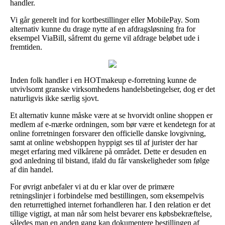
handler.
Vi går generelt ind for kortbestillinger eller MobilePay. Som
alternativ kunne du drage nytte af en afdragsløsning fra for
eksempel ViaBill, såfremt du gerne vil afdrage beløbet ude i
fremtiden.
Inden folk handler i en HOTmakeup e-forretning kunne de
utvivlsomt granske virksomhedens handelsbetingelser, dog er det
naturligvis ikke særlig sjovt.
Et alternativ kunne måske være at se hvorvidt online shoppen er
medlem af e-mærke ordningen, som bør være et kendetegn for at
online forretningen forsvarer den officielle danske lovgivning,
samt at online webshoppen hyppigt ses til af jurister der har
meget erfaring med vilkårene på området. Dette er desuden en
god anledning til bistand, ifald du får vanskeligheder som følge
af din handel.
For øvrigt anbefaler vi at du er klar over de primære
retningslinjer i forbindelse med bestillingen, som eksempelvis
den returrettighed internet forhandleren har. I den relation er det
tillige vigtigt, at man når som helst bevarer ens købsbekræftelse,
således man en anden gang kan dokumentere bestillingen af