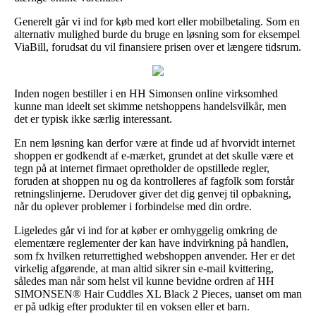
Generelt går vi ind for køb med kort eller mobilbetaling. Som en
alternativ mulighed burde du bruge en løsning som for eksempel
ViaBill, forudsat du vil finansiere prisen over et længere tidsrum.
Inden nogen bestiller i en HH Simonsen online virksomhed
kunne man ideelt set skimme netshoppens handelsvilkår, men
det er typisk ikke særlig interessant.
En nem løsning kan derfor være at finde ud af hvorvidt internet
shoppen er godkendt af e-mærket, grundet at det skulle være et
tegn på at internet firmaet opretholder de opstillede regler,
foruden at shoppen nu og da kontrolleres af fagfolk som forstår
retningslinjerne. Derudover giver det dig genvej til opbakning,
når du oplever problemer i forbindelse med din ordre.
Ligeledes går vi ind for at køber er omhyggelig omkring de
elementære reglementer der kan have indvirkning på handlen,
som fx hvilken returrettighed webshoppen anvender. Her er det
virkelig afgørende, at man altid sikrer sin e-mail kvittering,
således man når som helst vil kunne bevidne ordren af HH
SIMONSEN® Hair Cuddles XL Black 2 Pieces, uanset om man
er på udkig efter produkter til en voksen eller et barn.