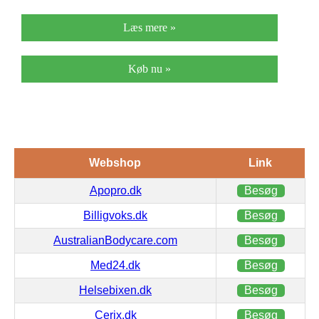
Læs mere »
Køb nu »
Webshop
Link
Apopro.dk
Besøg
Billigvoks.dk
Besøg
AustralianBodycare.com
Besøg
Med24.dk
Besøg
Helsebixen.dk
Besøg
Cerix.dk
Besøg