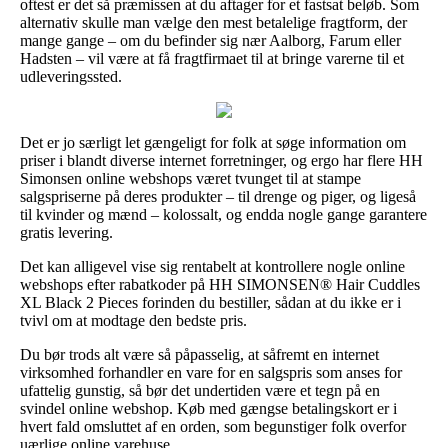
oftest er det så præmissen at du aftager for et fastsat beløb. Som
alternativ skulle man vælge den mest betalelige fragtform, der
mange gange – om du befinder sig nær Aalborg, Farum eller
Hadsten – vil være at få fragtfirmaet til at bringe varerne til et
udleveringssted.
Det er jo særligt let gængeligt for folk at søge information om
priser i blandt diverse internet forretninger, og ergo har flere HH
Simonsen online webshops været tvunget til at stampe
salgspriserne på deres produkter – til drenge og piger, og ligeså
til kvinder og mænd – kolossalt, og endda nogle gange garantere
gratis levering.
Det kan alligevel vise sig rentabelt at kontrollere nogle online
webshops efter rabatkoder på HH SIMONSEN® Hair Cuddles
XL Black 2 Pieces forinden du bestiller, sådan at du ikke er i
tvivl om at modtage den bedste pris.
Du bør trods alt være så påpasselig, at såfremt en internet
virksomhed forhandler en vare for en salgspris som anses for
ufattelig gunstig, så bør det undertiden være et tegn på en
svindel online webshop. Køb med gængse betalingskort er i
hvert fald omsluttet af en orden, som begunstiger folk overfor
uærlige online varehuse.