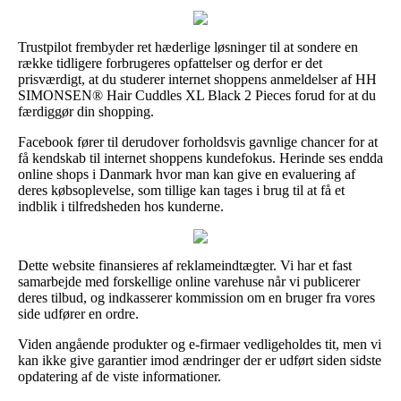
Trustpilot frembyder ret hæderlige løsninger til at sondere en
række tidligere forbrugeres opfattelser og derfor er det
prisværdigt, at du studerer internet shoppens anmeldelser af HH
SIMONSEN® Hair Cuddles XL Black 2 Pieces forud for at du
færdiggør din shopping.
Facebook fører til derudover forholdsvis gavnlige chancer for at
få kendskab til internet shoppens kundefokus. Herinde ses endda
online shops i Danmark hvor man kan give en evaluering af
deres købsoplevelse, som tillige kan tages i brug til at få et
indblik i tilfredsheden hos kunderne.
Dette website finansieres af reklameindtægter. Vi har et fast
samarbejde med forskellige online varehuse når vi publicerer
deres tilbud, og indkasserer kommission om en bruger fra vores
side udfører en ordre.
Viden angående produkter og e-firmaer vedligeholdes tit, men vi
kan ikke give garantier imod ændringer der er udført siden sidste
opdatering af de viste informationer.