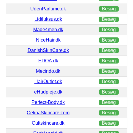
UdenParfume.dk
Besøg
Lidtluksus.dk
Besøg
Made4men.dk
Besøg
NiceHair.dk
Besøg
DanishSkinCare.dk
Besøg
EDOA.dk
Besøg
Mecindo.dk
Besøg
HairOutlet.dk
Besøg
eHudpleje.dk
Besøg
Perfect-Body.dk
Besøg
CetinaSkincare.com
Besøg
Cultskincare.dk
Besøg