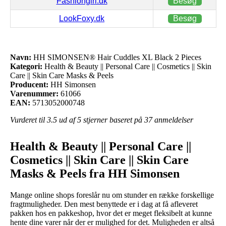
Fashiongirl.dk
Besøg
LookFoxy.dk
Besøg
Navn:
HH SIMONSEN® Hair Cuddles XL Black 2 Pieces
Kategori:
Health & Beauty || Personal Care || Cosmetics || Skin
Care || Skin Care Masks & Peels
Producent:
HH Simonsen
Varenummer:
61066
EAN:
5713052000748
Vurderet til
3.5
ud af 5 stjerner baseret på
37
anmeldelser
Health & Beauty || Personal Care ||
Cosmetics || Skin Care || Skin Care
Masks & Peels fra HH Simonsen
Mange online shops foreslår nu om stunder en række forskellige
fragtmuligheder. Den mest benyttede er i dag at få afleveret
pakken hos en pakkeshop, hvor det er meget fleksibelt at kunne
hente dine varer når der er mulighed for det. Muligheden er altså