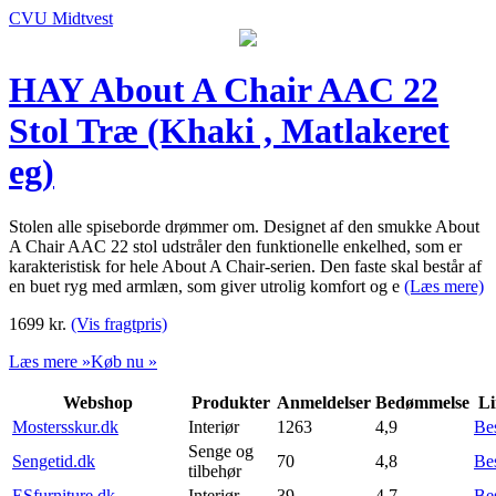
CVU Midtvest
HAY About A Chair AAC 22
Stol Træ (Khaki , Matlakeret
eg)
Stolen alle spiseborde drømmer om. Designet af den smukke About
A Chair AAC 22 stol udstråler den funktionelle enkelhed, som er
karakteristisk for hele About A Chair-serien. Den faste skal består af
en buet ryg med armlæn, som giver utrolig komfort og e
(Læs mere)
1699
kr.
(Vis fragtpris)
Læs mere »
Køb nu »
Webshop
Produkter
Anmeldelser
Bedømmelse
Li
Mostersskur.dk
Interiør
1263
4,9
Be
Senge og
Sengetid.dk
70
4,8
Be
tilbehør
ESfurniture.dk
Interiør
39
4,7
Be