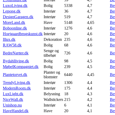
LuxoLiving.dk
Bolig
5338
4,7
Be
Lepong.dk
Interiør
36
4,7
Be
DesignGaragen.dk
Interiør
519
4,7
Be
MoreLand.dk
Have
5148
4,65
Be
Boboonline.dk
Interiør
1276
4,6
Be
Hoejgaardbrugskunst.dk
Interiør
20
4,6
Be
Illux.dk
Dekoration
235
4,6
Be
RAW58.dk
Bolig
68
4,6
Be
Senge og
BedreNætter.dk
726
4,6
Be
tilbehør
Bydahlliving.dk
Bolig
98
4,5
Be
MøbelKompagniet.dk
Bolig
239
4,5
Be
Planter og
Plantetorvet.dk
6440
4,45
Be
blomster
TrendyLiving.dk
Interiør
1306
4,4
Be
ModernRoom.dk
Interiør
175
4,4
Be
LuxLight.dk
Belysning
18
4,3
Be
NiceWall.dk
Wallstickers
215
4,2
Be
Unishop.nu
Interiør
6
4,1
Be
HaveHandel.dk
Have
20
4,1
Be