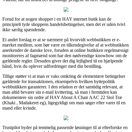
Forud for at nogen shopper i en HAY internet butik kan de
principielt tyde shoppens handelsbetingelser, men det er uden tvivl
ikke særlig spændende.
Et andet forslag er at se nærmere på hvorvidt webbutikken er e-
mærket medlem, som bør være en tilkendegivelse af at webbutikken
anerkender de danske love, foruden at online butikken regelmæssigt
monitoreres af fagmænd som har den nødvendige knowhow om de
gældende regler. Desuden giver det dig lejlighed til en hjælpende
hånd, hvis du oplever udfordringer med din bestilling.
Tillige støtter vi at man er vaks omkring de elementære betingelser
gældende for transaktionen, eksempelvis hvilken byttepolitik
webbutikken garanterer. I den relation er det samtidig relevant, at
man altid bevarer sin e-mail kvittering, så man i fremtiden kan
dokumentere sin ordre af HAY About A Chair AAC 22 Stol Træ
(Khaki , Matlakeret eg), ligegyldigt om man søger efter varer til en
mand eller kvinde.
Trustpilot byder på temmelig passende løsninger til at efterforske en