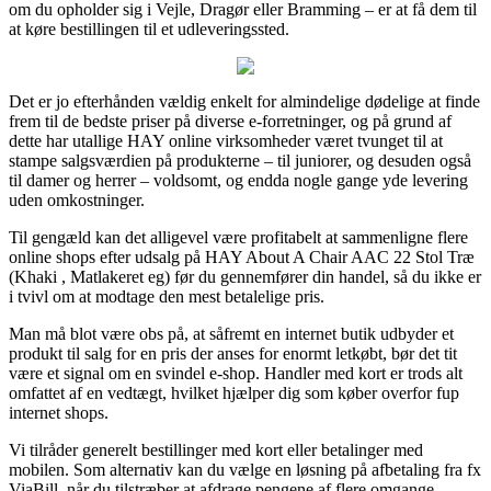
om du opholder sig i Vejle, Dragør eller Bramming – er at få dem til
at køre bestillingen til et udleveringssted.
Det er jo efterhånden vældig enkelt for almindelige dødelige at finde
frem til de bedste priser på diverse e-forretninger, og på grund af
dette har utallige HAY online virksomheder været tvunget til at
stampe salgsværdien på produkterne – til juniorer, og desuden også
til damer og herrer – voldsomt, og endda nogle gange yde levering
uden omkostninger.
Til gengæld kan det alligevel være profitabelt at sammenligne flere
online shops efter udsalg på HAY About A Chair AAC 22 Stol Træ
(Khaki , Matlakeret eg) før du gennemfører din handel, så du ikke er
i tvivl om at modtage den mest betalelige pris.
Man må blot være obs på, at såfremt en internet butik udbyder et
produkt til salg for en pris der anses for enormt letkøbt, bør det tit
være et signal om en svindel e-shop. Handler med kort er trods alt
omfattet af en vedtægt, hvilket hjælper dig som køber overfor fup
internet shops.
Vi tilråder generelt bestillinger med kort eller betalinger med
mobilen. Som alternativ kan du vælge en løsning på afbetaling fra fx
ViaBill, når du tilstræber at afdrage pengene af flere omgange.