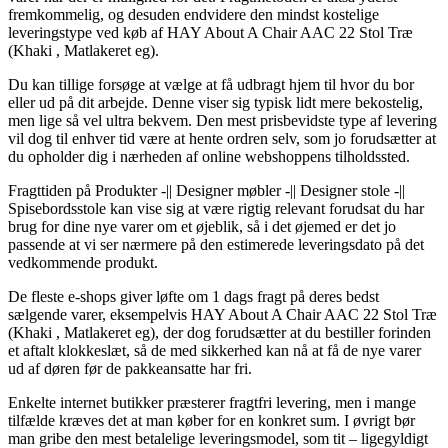
fremkommelig, og desuden endvidere den mindst kostelige
leveringstype ved køb af HAY About A Chair AAC 22 Stol Træ
(Khaki , Matlakeret eg).
Du kan tillige forsøge at vælge at få udbragt hjem til hvor du bor
eller ud på dit arbejde. Denne viser sig typisk lidt mere bekostelig,
men lige så vel ultra bekvem. Den mest prisbevidste type af levering
vil dog til enhver tid være at hente ordren selv, som jo forudsætter at
du opholder dig i nærheden af online webshoppens tilholdssted.
Fragttiden på Produkter -|| Designer møbler -|| Designer stole -||
Spisebordsstole kan vise sig at være rigtig relevant forudsat du har
brug for dine nye varer om et øjeblik, så i det øjemed er det jo
passende at vi ser nærmere på den estimerede leveringsdato på det
vedkommende produkt.
De fleste e-shops giver løfte om 1 dags fragt på deres bedst
sælgende varer, eksempelvis HAY About A Chair AAC 22 Stol Træ
(Khaki , Matlakeret eg), der dog forudsætter at du bestiller forinden
et aftalt klokkeslæt, så de med sikkerhed kan nå at få de nye varer
ud af døren før de pakkeansatte har fri.
Enkelte internet butikker præsterer fragtfri levering, men i mange
tilfælde kræves det at man køber for en konkret sum. I øvrigt bør
man gribe den mest betalelige leveringsmodel, som tit – ligegyldigt