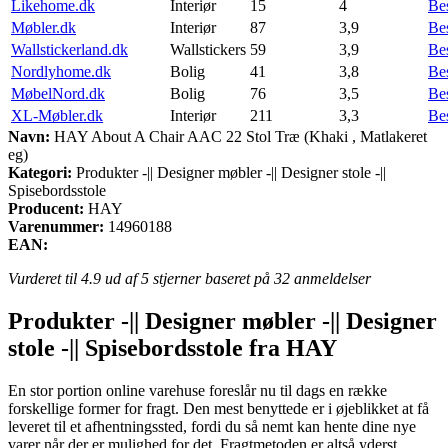
Likehome.dk
Interiør
15
4
Be
Møbler.dk
Interiør
87
3,9
Be
Wallstickerland.dk
Wallstickers
59
3,9
Be
Nordlyhome.dk
Bolig
41
3,8
Be
MøbelNord.dk
Bolig
76
3,5
Be
XL-Møbler.dk
Interiør
211
3,3
Be
Navn:
HAY About A Chair AAC 22 Stol Træ (Khaki , Matlakeret
eg)
Kategori:
Produkter -|| Designer møbler -|| Designer stole -||
Spisebordsstole
Producent:
HAY
Varenummer:
14960188
EAN:
Vurderet til
4.9
ud af 5 stjerner baseret på
32
anmeldelser
Produkter -|| Designer møbler -|| Designer
stole -|| Spisebordsstole fra HAY
En stor portion online varehuse foreslår nu til dags en række
forskellige former for fragt. Den mest benyttede er i øjeblikket at få
leveret til et afhentningssted, fordi du så nemt kan hente dine nye
varer når der er mulighed for det. Fragtmetoden er altså yderst