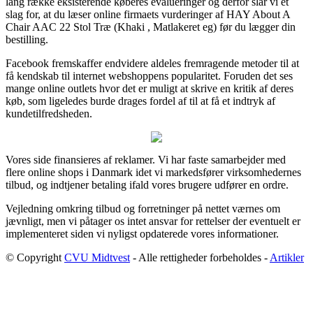
lang række eksisterende køberes evalueringer og derfor slår vi et
slag for, at du læser online firmaets vurderinger af HAY About A
Chair AAC 22 Stol Træ (Khaki , Matlakeret eg) før du lægger din
bestilling.
Facebook fremskaffer endvidere aldeles fremragende metoder til at
få kendskab til internet webshoppens popularitet. Foruden det ses
mange online outlets hvor det er muligt at skrive en kritik af deres
køb, som ligeledes burde drages fordel af til at få et indtryk af
kundetilfredsheden.
Vores side finansieres af reklamer. Vi har faste samarbejder med
flere online shops i Danmark idet vi markedsfører virksomhedernes
tilbud, og indtjener betaling ifald vores brugere udfører en ordre.
Vejledning omkring tilbud og forretninger på nettet værnes om
jævnligt, men vi påtager os intet ansvar for rettelser der eventuelt er
implementeret siden vi nyligst opdaterede vores informationer.
© Copyright
CVU Midtvest
- Alle rettigheder forbeholdes -
Artikler