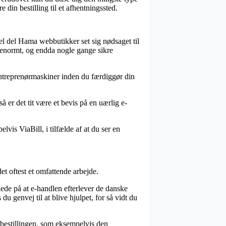
 din bestilling til et afhentningssted.
hel del Hama webbutikker set sig nødsaget til
– enormt, og endda nogle gange sikre
 Entreprenørmaskiner inden du færdiggør din
å er det tit være et bevis på en uærlig e-
vis ViaBill, i tilfælde af at du ser en
t oftest et omfattende arbejde.
ede på at e-handlen efterlever de danske
u genvej til at blive hjulpet, for så vidt du
r bestillingen, som eksempelvis den