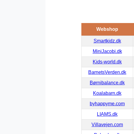
Webshop
Smartkidz.dk
MiniJacobi.dk
Kids-world.dk
BarnetsVerden.dk
Børnibalance.dk
Koalabarn.dk
byhappyme.com
LIAMS.dk
Villavejen.com