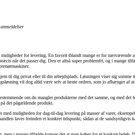
anmeldelser
re muligheder for levering. En favorit iblandt mange er for nærværende a
præcis når det passer dig. Den er altså super problemfri, og i mange tilf
prenørmaskiner.
m til dig privat eller til din arbejdsplads. Løsningen viser sig somme t
gsløsning vil dog altid være selv at hente ordren, som jo afhænger af at
 bestemmende om du mangler produkterne med det samme, og med det form
 på det pågældende produkt.
rer med muligheden for dag-til-dag levering på masser af varer, eksem
ndlen laves forinden et konkret tidspunkt, sådan at de sandsynligvis ka
gt, men i mange tilfælde kræver det at man køber for et konkret beløb. 