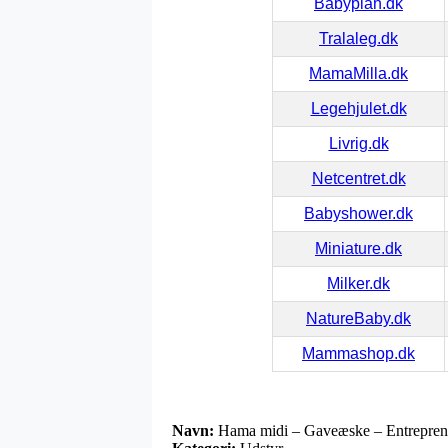
Babyplan.dk
Tralaleg.dk
MamaMilla.dk
Legehjulet.dk
Livrig.dk
Netcentret.dk
Babyshower.dk
Miniature.dk
Milker.dk
NatureBaby.dk
Mammashop.dk
Navn:
Hama midi – Gaveæske – Entrepren