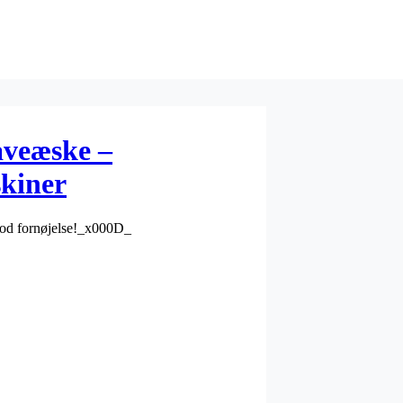
veæske –
kiner
g god fornøjelse!_x000D_