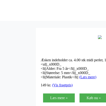
Æsken indeholder ca. 4.00 stk midi perler, 1
<ul||_x000D_
<li||Alder: Fra 5 år</li||_x000D_
<li||Størrelse: 5 mm</li||_x000D_
<li||Materiale: Plastik</li||
(Læs mere)
149
kr.
(Vis fragtpris)
Læs mere »
Køb nu »