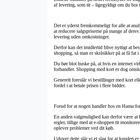
af levering, som tit – ligegyldigt om du bor 
Det er yderst fremkommeligt for alle at anal
at reducere salgspriserne på mange af deres
levering uden omkostninger.
Derfor kan det imidlertid blive nyttigt at 
shopping, så man er skråsikker på at få fat i
Du bør blot huske på, at hvis en internet vi
forhandler. Shopping med kort er dog omslutt
Generelt foreslår vi bestillinger med kort el
fordel i at betale prisen i flere bidder.
Forud for at nogen handler hos en Hama forh
En anden valgmulighed kan derfor være at b
regler, tillige med at e-shoppen tit monitor
oplever problemer ved dit køb.
Udover dette slår vi et slag for at kunden e