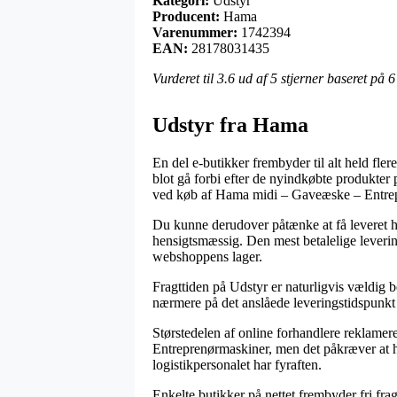
Kategori:
Udstyr
Producent:
Hama
Varenummer:
1742394
EAN:
28178031435
Vurderet til
3.6
ud af 5 stjerner baseret på
6
Udstyr fra Hama
En del e-butikker frembyder til alt held fle
blot gå forbi efter de nyindkøbte produkter 
ved køb af Hama midi – Gaveæske – Entre
Du kunne derudover påtænke at få leveret hje
hensigtsmæssig. Den mest betalelige leverin
webshoppens lager.
Fragttiden på Udstyr er naturligvis vældig
nærmere på det anslåede leveringstidspunkt
Størstedelen af online forhandlere reklame
Entreprenørmaskiner, men det påkræver at ha
logistikpersonalet har fyraften.
Enkelte butikker på nettet frembyder fri fra