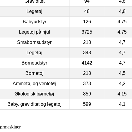
Graviditet
94
4,8
Legetøj
48
4,8
Babyudstyr
126
4,75
Legetøj på hjul
3725
4,75
Småbørnsudstyr
218
4,7
Legetøj
348
4,7
Børneudstyr
4142
4,7
Børnetøj
218
4,5
Ammetøj og ventetøj
373
4,2
Økologisk børnetøj
859
4,15
Baby, graviditet og legetøj
599
4,1
ørmaskiner