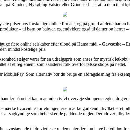
tæt på Randers, Nykøbing Falster eller Grindsted – er at få dem til at køre
ysere priser hos forskellige online firmaer, og på grund af dette har en 
 produkter – til børn og babyer, og endvidere også til damer og herrer 
besigtige flere online selskaber efter tilbud på Hama midi – Gaveæske –
 den mindst kostelige pris.
rksomhed sælger varer for en udsalgspris som anses for mystisk letkøbt, s
et af et reglement, som assisterer folk overfor falske shops på nettet.
ler MobilePay. Som alternativ bør du bruge en afdragsløsning fra eksempel
andler på nettet kan man uden tvivl overveje shoppens regler, dog er de
emærke hvorvidt e-forretningen er e-mærke godkendt, hvilket er et bill
eres af sagkyndige som behersker de gældende regler. Derudover tilbydes d
r hensynstagende til de vigtigste reglementer der kan have betydning fo