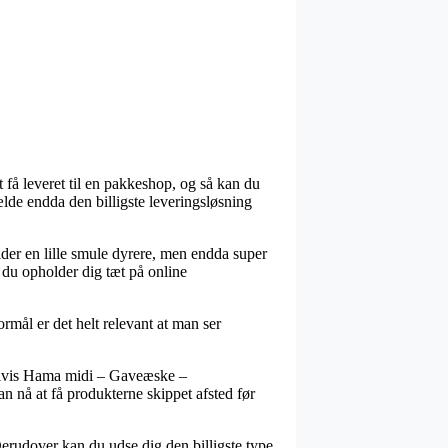
t få leveret til en pakkeshop, og så kan du
ælde endda den billigste leveringsløsning
ider en lille smule dyrere, men endda super
 du opholder dig tæt på online
ål er det helt relevant at man ser
pelvis Hama midi – Gaveæske –
n nå at få produkterne skippet afsted før
Derudover kan du udse dig den billigste type