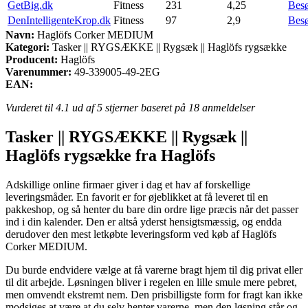
GetBig.dk
Fitness
231
4,25
Bes
DenIntelligenteKrop.dk
Fitness
97
2,9
Bes
Navn:
Haglöfs Corker MEDIUM
Kategori:
Tasker || RYGSÆKKE || Rygsæk || Haglöfs rygsække
Producent:
Haglöfs
Varenummer:
49-339005-49-2EG
EAN:
Vurderet til
4.1
ud af 5 stjerner baseret på
18
anmeldelser
Tasker || RYGSÆKKE || Rygsæk ||
Haglöfs rygsække fra Haglöfs
Adskillige online firmaer giver i dag et hav af forskellige
leveringsmåder. En favorit er for øjeblikket at få leveret til en
pakkeshop, og så henter du bare din ordre lige præcis når det passer
ind i din kalender. Den er altså yderst hensigtsmæssig, og endda
derudover den mest letkøbte leveringsform ved køb af Haglöfs
Corker MEDIUM.
Du burde endvidere vælge at få varerne bragt hjem til dig privat eller
til dit arbejde. Løsningen bliver i regelen en lille smule mere pebret,
men omvendt ekstremt nem. Den prisbilligste form for fragt kan ikke
modsiges at være at du selv henter varerne, men den løsning står og