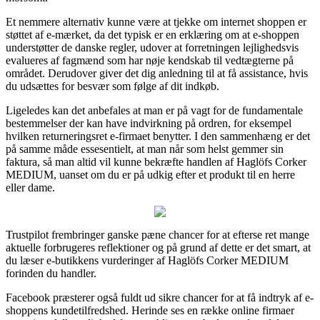
Et nemmere alternativ kunne være at tjekke om internet shoppen er
støttet af e-mærket, da det typisk er en erklæring om at e-shoppen
understøtter de danske regler, udover at forretningen lejlighedsvis
evalueres af fagmænd som har nøje kendskab til vedtægterne på
området. Derudover giver det dig anledning til at få assistance, hvis
du udsættes for besvær som følge af dit indkøb.
Ligeledes kan det anbefales at man er på vagt for de fundamentale
bestemmelser der kan have indvirkning på ordren, for eksempel
hvilken returneringsret e-firmaet benytter. I den sammenhæng er det
på samme måde essesentielt, at man når som helst gemmer sin
faktura, så man altid vil kunne bekræfte handlen af Haglöfs Corker
MEDIUM, uanset om du er på udkig efter et produkt til en herre
eller dame.
Trustpilot frembringer ganske pæne chancer for at efterse ret mange
aktuelle forbrugeres reflektioner og på grund af dette er det smart, at
du læser e-butikkens vurderinger af Haglöfs Corker MEDIUM
forinden du handler.
Facebook præsterer også fuldt ud sikre chancer for at få indtryk af e-
shoppens kundetilfredshed. Herinde ses en række online firmaer