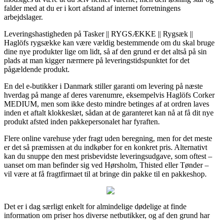
falder med at du er i kort afstand af internet forretningens
arbejdslager.
Leveringshastigheden på Tasker || RYGSÆKKE || Rygsæk ||
Haglöfs rygsække kan være vældig bestemmende om du skal bruge
dine nye produkter lige om lidt, så af den grund er det altså på sin
plads at man kigger nærmere på leveringstidspunktet for det
pågældende produkt.
En del e-butikker i Danmark stiller garanti om levering på næste
hverdag på mange af deres varenumre, eksempelvis Haglöfs Corker
MEDIUM, men som ikke desto mindre betinges af at ordren laves
inden et aftalt klokkeslæt, sådan at de garanteret kan nå at få dit nye
produkt afsted inden pakkepersonalet har fyraften.
Flere online varehuse yder fragt uden beregning, men for det meste
er det så præmissen at du indkøber for en konkret pris. Alternativt
kan du snuppe den mest prisbevidste leveringsudgave, som oftest –
uanset om man befinder sig ved Hørsholm, Thisted eller Tønder –
vil være at få fragtfirmaet til at bringe din pakke til en pakkeshop.
Det er i dag særligt enkelt for almindelige dødelige at finde
information om priser hos diverse netbutikker, og af den grund har