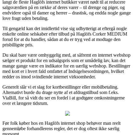
langt de fleste Haglöfs internet butikker været nødt til at reducere
salgsværdien på en række af deres varer – til drenge og piger, og
endvidere også til damer og herrer – drastisk, og endda nogle gange
love fragt uden betaling.
Til gengæld kan det imidlertid vise sig udbytterigt at eftergå nogle
enkelte online selskaber efter tilbud på Haglöfs Corker MEDIUM
forud for at du handler, sådan at du er tryg ved at modtage den
prisbilligste pris.
Du skal bare være omhyggelig med, at såfremt en internet webshop
sælger et produkt for en udsalgspris som er umådelig lav, kan det
mange gange være en indikator for en uærlig webshop. Bestillinger
med kort er i hvert fald omfattet af Indsigelsesordningen, hvilket
redder os imod svindlende internet virksomheder.
Generelt slår vi et slag for kortbestillinger eller mobilbetaling.
Alternativt burde du drage nytte af et afdragstilbud som f.eks.
ViaBill, for så vidt du ser en fordel i at godtgøre omkostningerne
over et længere tidsrum.
Før folk køber hos en Haglöfs internet shop behøver man reelt
gennemløbe forhandlerens regler, det er dog oftest ikke særlig
morsomt.