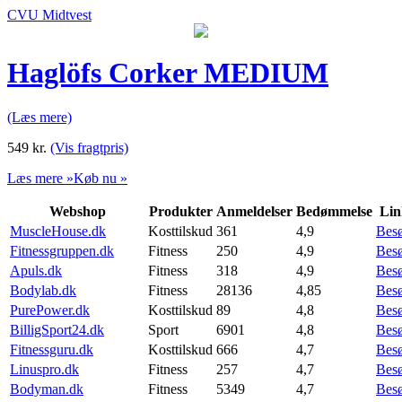
CVU Midtvest
Haglöfs Corker MEDIUM
(Læs mere)
549
kr.
(Vis fragtpris)
Læs mere »
Køb nu »
Webshop
Produkter
Anmeldelser
Bedømmelse
Lin
MuscleHouse.dk
Kosttilskud
361
4,9
Bes
Fitnessgruppen.dk
Fitness
250
4,9
Bes
Apuls.dk
Fitness
318
4,9
Bes
Bodylab.dk
Fitness
28136
4,85
Bes
PurePower.dk
Kosttilskud
89
4,8
Bes
BilligSport24.dk
Sport
6901
4,8
Bes
Fitnessguru.dk
Kosttilskud
666
4,7
Bes
Linuspro.dk
Fitness
257
4,7
Bes
Bodyman.dk
Fitness
5349
4,7
Bes