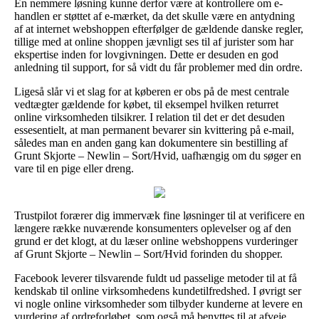
En nemmere løsning kunne derfor være at kontrollere om e-
handlen er støttet af e-mærket, da det skulle være en antydning
af at internet webshoppen efterfølger de gældende danske regler,
tillige med at online shoppen jævnligt ses til af jurister som har
ekspertise inden for lovgivningen. Dette er desuden en god
anledning til support, for så vidt du får problemer med din ordre.
Ligeså slår vi et slag for at køberen er obs på de mest centrale
vedtægter gældende for købet, til eksempel hvilken returret
online virksomheden tilsikrer. I relation til det er det desuden
essesentielt, at man permanent bevarer sin kvittering på e-mail,
således man en anden gang kan dokumentere sin bestilling af
Grunt Skjorte – Newlin – Sort/Hvid, uafhængig om du søger en
vare til en pige eller dreng.
Trustpilot forærer dig immervæk fine løsninger til at verificere en
længere række nuværende konsumenters oplevelser og af den
grund er det klogt, at du læser online webshoppens vurderinger
af Grunt Skjorte – Newlin – Sort/Hvid forinden du shopper.
Facebook leverer tilsvarende fuldt ud passelige metoder til at få
kendskab til online virksomhedens kundetilfredshed. I øvrigt ser
vi nogle online virksomheder som tilbyder kunderne at levere en
vurdering af ordreforløbet, som også må benyttes til at afveje