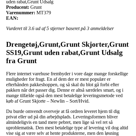
uden rabat,Grunt Udsalg
Producent:
Grunt
Varenummer:
MT379
EAN:
Vurderet til
3.6
ud af 5 stjerner baseret på
3
anmeldelser
Drengetøj,Grunt,Grunt Skjorter,Grunt
SS19,Grunt uden rabat,Grunt Udsalg
fra Grunt
Flere internet varehuse frembyder i vore dage mange forskellige
muligheder for fragt. En af dem der er mest populær er
efterhånden pakkeshoppen, og så skal du blot gå forbi efter
pakken når det passer dig. Denne er altså særdeles smart, og i
mange tilfælde også den mest betalelige leveringsmetode ved
køb af Grunt Skjorte – Newlin – Sort/Hvid.
Du burde omvendt overveje at få ordren leveret hjem til dig
privat eller ud på din arbejdsplads. Leveringsformen bliver
almindeligvis en tand mere pebret, men lige så vel ret så
uproblematisk. Den mest betalelige type af levering vil dog altid
vise sig at være selv at hente produkterne, men den løsning