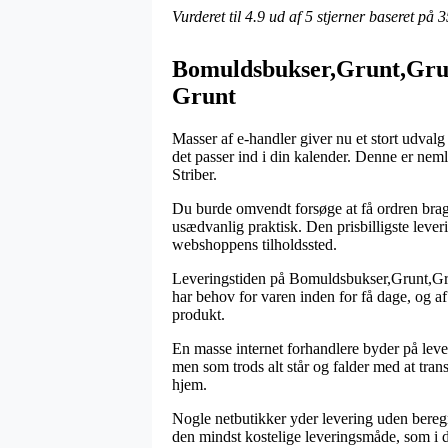
Vurderet til
4.9
ud af 5 stjerner baseret på
3
Bomuldsbukser,Grunt,Grun
Grunt
Masser af e-handler giver nu et stort udvalg
det passer ind i din kalender. Denne er ne
Striber.
Du burde omvendt forsøge at få ordren bragt 
usædvanlig praktisk. Den prisbilligste leve
webshoppens tilholdssted.
Leveringstiden på Bomuldsbukser,Grunt,Grun
har behov for varen inden for få dage, og a
produkt.
En masse internet forhandlere byder på leve
men som trods alt står og falder med at trans
hjem.
Nogle netbutikker yder levering uden beregni
den mindst kostelige leveringsmåde, som i de