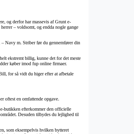
re, og derfor har massevis af Grunt e-
og herrer – voldsomt, og endda nogle gange
ca – Navy m. Striber før du gennemfører din
helt ekstremt billig, kunne det for det meste
edder køber imod fup online firmaer.
l, for så vidt du higer efter at afbetale
 er oftest en omfattende opgave.
t e-butikken efterkommer den officielle
området. Desuden tilbydes du lejlighed til
ngen, som eksempelvis hvilken bytteret