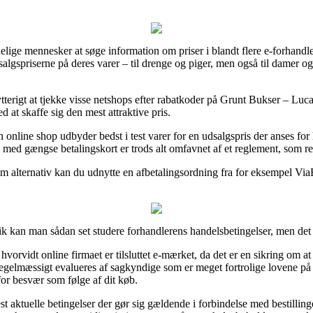
elige mennesker at søge information om priser i blandt flere e-forhandle
 salgspriserne på deres varer – til drenge og piger, men også til damer 
bytterigt at tjekke visse netshops efter rabatkoder på Grunt Bukser – Lu
 at skaffe sig den mest attraktive pris.
 online shop udbyder bedst i test varer for en udsalgspris der anses for 
 med gængse betalingskort er trods alt omfavnet af et reglement, som r
m alternativ kan du udnytte en afbetalingsordning fra for eksempel ViaBil
tik kan man sådan set studere forhandlerens handelsbetingelser, men det
hvorvidt online firmaet er tilsluttet e-mærket, da det er en sikring om a
regelmæssigt evalueres af sagkyndige som er meget fortrolige lovene på 
for besvær som følge af dit køb.
est aktuelle betingelser der gør sig gældende i forbindelse med bestilli