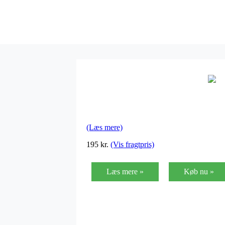
(Læs mere)
195
kr.
(Vis fragtpris)
Læs mere »
Køb nu »