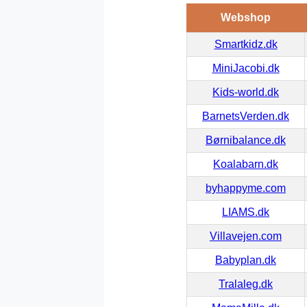
Webshop
Smartkidz.dk
MiniJacobi.dk
Kids-world.dk
BarnetsVerden.dk
Børnibalance.dk
Koalabarn.dk
byhappyme.com
LIAMS.dk
Villavejen.com
Babyplan.dk
Tralaleg.dk