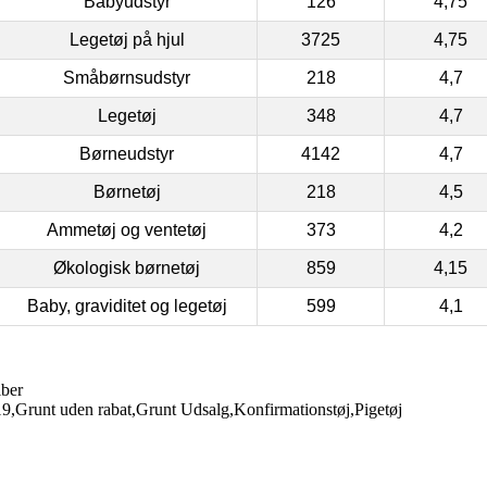
Babyudstyr
126
4,75
Legetøj på hjul
3725
4,75
Småbørnsudstyr
218
4,7
Legetøj
348
4,7
Børneudstyr
4142
4,7
Børnetøj
218
4,5
Ammetøj og ventetøj
373
4,2
Økologisk børnetøj
859
4,15
Baby, graviditet og legetøj
599
4,1
iber
,Grunt uden rabat,Grunt Udsalg,Konfirmationstøj,Pigetøj