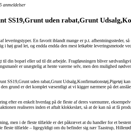
5
anmeldelser
t SS19,Grunt uden rabat,Grunt Udsalg,Konf
 af leveringstyper. En favorit iblandt mange er p.t. afhentningssteder, s
mlig i høj grad let, og endda endda den mest letkøbte leveringsmetode 
til din bopæl eller ud til dit arbejde. Fragtløsningen bliver sædvanlig
ringsmanér er unægtelig at hente varerne selv, men den mulighed nødvend
t SS19,Grunt uden rabat,Grunt Udsalg,Konfirmationstøj,Pigetøj kan vær
f den grund er det komplet væsentligt at vi kigger nærmere på det ans
ring efter en enkelt hverdag på de fleste af deres varenumre, eksempel
aktionen realiseres inden et aftalt klokkeslæt, så at de kan nå at få pro
ng, men i de fleste tilfælde er det påkrævet at du handler for et bestem
 fleste tilfælde – ligegyldigt om du befinder sig nær Taastrup, Hillerød 