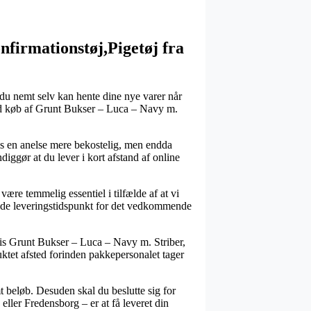
irmationstøj,Pigetøj fra
å du nemt selv kan hente dine nye varer når
ved køb af Grunt Bukser – Luca – Navy m.
vis en anelse mere bekostelig, men endda
iggør at du lever i kort afstand af online
e temmelig essentiel i tilfælde af at vi
låede leveringstidspunkt for det vedkommende
vis Grunt Bukser – Luca – Navy m. Striber,
duktet afsted forinden pakkepersonalet tager
t beløb. Desuden skal du beslutte sig for
eller Fredensborg – er at få leveret din