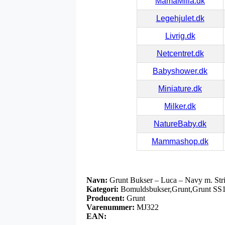
MamaMilla.dk
Legehjulet.dk
Livrig.dk
Netcentret.dk
Babyshower.dk
Miniature.dk
Milker.dk
NatureBaby.dk
Mammashop.dk
Navn:
Grunt Bukser – Luca – Navy m. Str
Kategori:
Bomuldsbukser,Grunt,Grunt SS19
Producent:
Grunt
Varenummer:
MJ322
EAN: