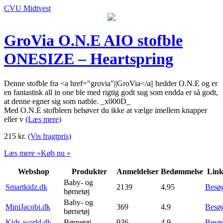
CVU Midtvest
GroVia O.N.E AIO stofble
ONESIZE – Heartspring
Denne stofble fra <a href="grovia"||GroVia</a|| hedder O.N.E og er
en fantastisk all in one ble med rigtig godt sug som endda er så godt,
at denne egner sig som natble. _x000D_
Med O.N.E stofbleen behøver du ikke at vælge imellem knapper
eller v
(Læs mere)
215
kr.
(Vis fragtpris)
Læs mere »
Køb nu »
Webshop
Produkter
Anmeldelser
Bedømmelse
Lin
Baby- og
Smartkidz.dk
2139
4,95
Besø
børnetøj
Baby- og
MiniJacobi.dk
369
4,9
Besø
børnetøj
Kids-world.dk
Børnetøj
936
4,9
Besø