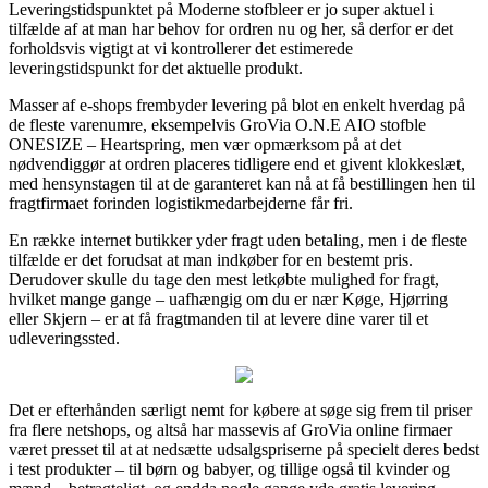
Leveringstidspunktet på Moderne stofbleer er jo super aktuel i
tilfælde af at man har behov for ordren nu og her, så derfor er det
forholdsvis vigtigt at vi kontrollerer det estimerede
leveringstidspunkt for det aktuelle produkt.
Masser af e-shops frembyder levering på blot en enkelt hverdag på
de fleste varenumre, eksempelvis GroVia O.N.E AIO stofble
ONESIZE – Heartspring, men vær opmærksom på at det
nødvendiggør at ordren placeres tidligere end et givent klokkeslæt,
med hensynstagen til at de garanteret kan nå at få bestillingen hen til
fragtfirmaet forinden logistikmedarbejderne får fri.
En række internet butikker yder fragt uden betaling, men i de fleste
tilfælde er det forudsat at man indkøber for en bestemt pris.
Derudover skulle du tage den mest letkøbte mulighed for fragt,
hvilket mange gange – uafhængig om du er nær Køge, Hjørring
eller Skjern – er at få fragtmanden til at levere dine varer til et
udleveringssted.
Det er efterhånden særligt nemt for købere at søge sig frem til priser
fra flere netshops, og altså har massevis af GroVia online firmaer
været presset til at at nedsætte udsalgspriserne på specielt deres bedst
i test produkter – til børn og babyer, og tillige også til kvinder og