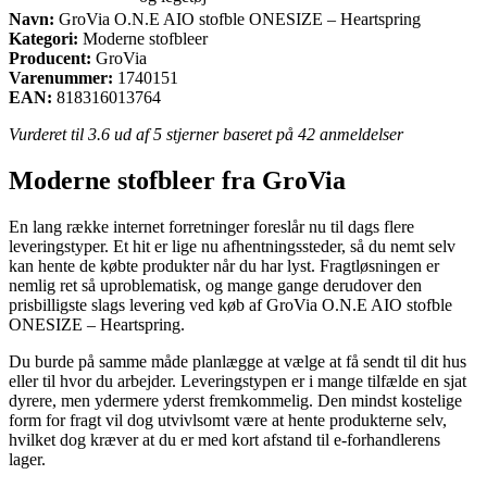
Navn:
GroVia O.N.E AIO stofble ONESIZE – Heartspring
Kategori:
Moderne stofbleer
Producent:
GroVia
Varenummer:
1740151
EAN:
818316013764
Vurderet til
3.6
ud af 5 stjerner baseret på
42
anmeldelser
Moderne stofbleer fra GroVia
En lang række internet forretninger foreslår nu til dags flere
leveringstyper. Et hit er lige nu afhentningssteder, så du nemt selv
kan hente de købte produkter når du har lyst. Fragtløsningen er
nemlig ret så uproblematisk, og mange gange derudover den
prisbilligste slags levering ved køb af GroVia O.N.E AIO stofble
ONESIZE – Heartspring.
Du burde på samme måde planlægge at vælge at få sendt til dit hus
eller til hvor du arbejder. Leveringstypen er i mange tilfælde en sjat
dyrere, men ydermere yderst fremkommelig. Den mindst kostelige
form for fragt vil dog utvivlsomt være at hente produkterne selv,
hvilket dog kræver at du er med kort afstand til e-forhandlerens
lager.