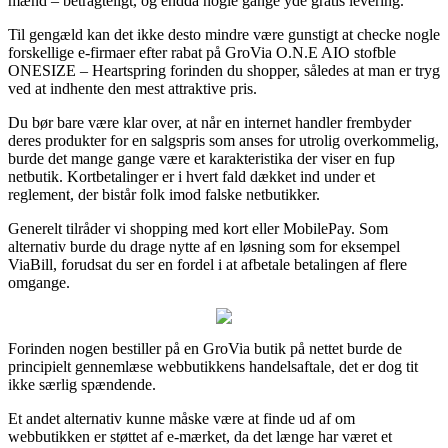
mænd – betragteligt, og endda nogle gange yde gratis levering.
Til gengæld kan det ikke desto mindre være gunstigt at checke nogle
forskellige e-firmaer efter rabat på GroVia O.N.E AIO stofble
ONESIZE – Heartspring forinden du shopper, således at man er tryg
ved at indhente den mest attraktive pris.
Du bør bare være klar over, at når en internet handler frembyder
deres produkter for en salgspris som anses for utrolig overkommelig,
burde det mange gange være et karakteristika der viser en fup
netbutik. Kortbetalinger er i hvert fald dækket ind under et
reglement, der bistår folk imod falske netbutikker.
Generelt tilråder vi shopping med kort eller MobilePay. Som
alternativ burde du drage nytte af en løsning som for eksempel
ViaBill, forudsat du ser en fordel i at afbetale betalingen af flere
omgange.
Forinden nogen bestiller på en GroVia butik på nettet burde de
principielt gennemlæse webbutikkens handelsaftale, det er dog tit
ikke særlig spændende.
Et andet alternativ kunne måske være at finde ud af om
webbutikken er støttet af e-mærket, da det længe har været et