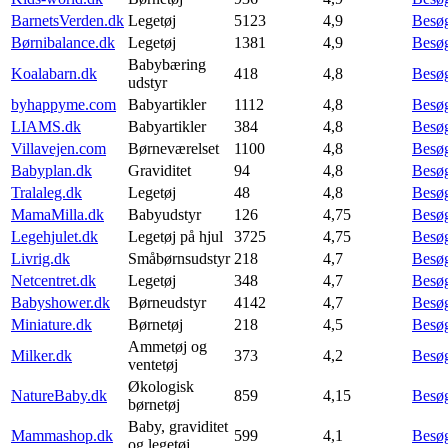
BarnetsVerden.dk
Legetøj
5123
4,9
Besø
Børnibalance.dk
Legetøj
1381
4,9
Besø
Babybæring
Koalabarn.dk
418
4,8
Besø
udstyr
byhappyme.com
Babyartikler
1112
4,8
Besø
LIAMS.dk
Babyartikler
384
4,8
Besø
Villavejen.com
Børneværelset
1100
4,8
Besø
Babyplan.dk
Graviditet
94
4,8
Besø
Tralaleg.dk
Legetøj
48
4,8
Besø
MamaMilla.dk
Babyudstyr
126
4,75
Besø
Legehjulet.dk
Legetøj på hjul
3725
4,75
Besø
Livrig.dk
Småbørnsudstyr
218
4,7
Besø
Netcentret.dk
Legetøj
348
4,7
Besø
Babyshower.dk
Børneudstyr
4142
4,7
Besø
Miniature.dk
Børnetøj
218
4,5
Besø
Ammetøj og
Milker.dk
373
4,2
Besø
ventetøj
Økologisk
NatureBaby.dk
859
4,15
Besø
børnetøj
Baby, graviditet
Mammashop.dk
599
4,1
Besø
og legetøj