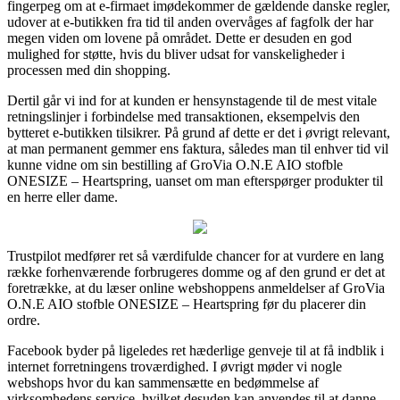
fingerpeg om at e-firmaet imødekommer de gældende danske regler,
udover at e-butikken fra tid til anden overvåges af fagfolk der har
megen viden om lovene på området. Dette er desuden en god
mulighed for støtte, hvis du bliver udsat for vanskeligheder i
processen med din shopping.
Dertil går vi ind for at kunden er hensynstagende til de mest vitale
retningslinjer i forbindelse med transaktionen, eksempelvis den
bytteret e-butikken tilsikrer. På grund af dette er det i øvrigt relevant,
at man permanent gemmer ens faktura, således man til enhver tid vil
kunne vidne om sin bestilling af GroVia O.N.E AIO stofble
ONESIZE – Heartspring, uanset om man efterspørger produkter til
en herre eller dame.
Trustpilot medfører ret så værdifulde chancer for at vurdere en lang
række forhenværende forbrugeres domme og af den grund er det at
foretrække, at du læser online webshoppens anmeldelser af GroVia
O.N.E AIO stofble ONESIZE – Heartspring før du placerer din
ordre.
Facebook byder på ligeledes ret hæderlige genveje til at få indblik i
internet forretningens troværdighed. I øvrigt møder vi nogle
webshops hvor du kan sammensætte en bedømmelse af
virksomhedens service, hvilket desuden kan anvendes til at danne