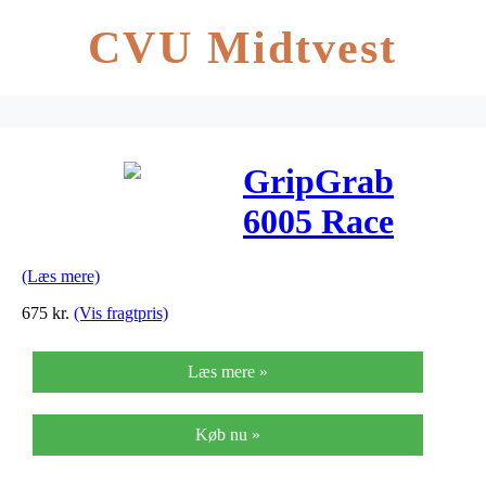
CVU Midtvest
GripGrab
6005 Race
Jersey Women
(Læs mere)
– Cykeltrøje
675
kr.
(Vis fragtpris)
med korte
Læs mere »
ærmer – Dame
– Blå
Køb nu »