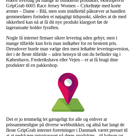
enkelt hverdag på mange af butikkens produkter, eksempelvis
GripGrab 6005 Race Jersey Women – Cykeltrøje med korte
ærmer – Dame – Blå, men som imidlertid påkræver at handlen
gemmenføres forinden et nøjagtigt tidspunkt, således at de med
sikkerhed kan nå at få dit nye produkt klargjort før de
lageransatte holder fyraften.
Nogle få internet firmaer sikrer levering uden gebyr, men i
mange tilfælde kun hvis man indkøber for en bestemt pris.
Derudover burde man vælge den mest letkøbte leveringsversion,
der i de fleste tilfælde – uden hensyn til om du befinder sig i
København, Frederikshavn eller Vejen – er at få bragt dine
produkter til en pakkeshop.
Det er jo temmelig let gængeligt for alle og enhver at
prissammenligne på diverse webbutikker, og altså har langt de
fleste GripGrab internet forretninger i Danmark været presset til
at at nedskære prisniveauet på deres produkter – til babyer og