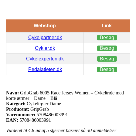
Webshop
Link
Cykelpartner.dk
Besøg
Cykler.dk
Besøg
Cykelexperten.dk
Besøg
Pedalatleten.dk
Besøg
Navn:
GripGrab 6005 Race Jersey Women – Cykeltrøje med
korte ærmer – Dame – Blå
Kategori:
Cykeltrøjer Dame
Producent:
GripGrab
Varenummer:
5708486003991
EAN:
5708486003991
Vurderet til
4.8
ud af 5 stjerner baseret på
30
anmeldelser