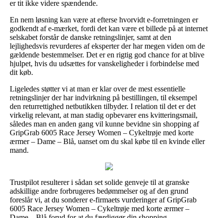
er tit ikke videre spændende.
En nem løsning kan være at efterse hvorvidt e-forretningen er
godkendt af e-mærket, fordi det kan være et billede på at internet
selskabet forstår de danske retningslinjer, samt at den
lejlighedsvis revurderes af eksperter der har megen viden om de
gældende bestemmelser. Det er en rigtig god chance for at blive
hjulpet, hvis du udsættes for vanskeligheder i forbindelse med
dit køb.
Ligeledes støtter vi at man er klar over de mest essentielle
retningslinjer der har indvirkning på bestillingen, til eksempel
den returrettighed netbutikken tilbyder. I relation til det er det
virkelig relevant, at man stadig opbevarer ens kvitteringsmail,
således man en anden gang vil kunne bevidne sin shopping af
GripGrab 6005 Race Jersey Women – Cykeltrøje med korte
ærmer – Dame – Blå, uanset om du skal købe til en kvinde eller
mand.
Trustpilot resulterer i sådan set solide genveje til at granske
adskillige andre forbrugeres bedømmelser og af den grund
foreslår vi, at du sonderer e-firmaets vurderinger af GripGrab
6005 Race Jersey Women – Cykeltrøje med korte ærmer –
Dame – Blå forud for at du færdiggør din shopping.