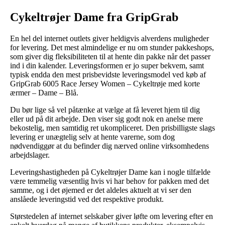
Cykeltrøjer Dame fra GripGrab
En hel del internet outlets giver heldigvis alverdens muligheder
for levering. Det mest almindelige er nu om stunder pakkeshops,
som giver dig fleksibiliteten til at hente din pakke når det passer
ind i din kalender. Leveringsformen er jo super bekvem, samt
typisk endda den mest prisbevidste leveringsmodel ved køb af
GripGrab 6005 Race Jersey Women – Cykeltrøje med korte
ærmer – Dame – Blå.
Du bør lige så vel påtænke at vælge at få leveret hjem til dig
eller ud på dit arbejde. Den viser sig godt nok en anelse mere
bekostelig, men samtidig ret ukompliceret. Den prisbilligste slags
levering er unægtelig selv at hente varerne, som dog
nødvendiggør at du befinder dig nærved online virksomhedens
arbejdslager.
Leveringshastigheden på Cykeltrøjer Dame kan i nogle tilfælde
være temmelig væsentlig hvis vi har behov for pakken med det
samme, og i det øjemed er det aldeles aktuelt at vi ser den
anslåede leveringstid ved det respektive produkt.
Størstedelen af internet selskaber giver løfte om levering efter en