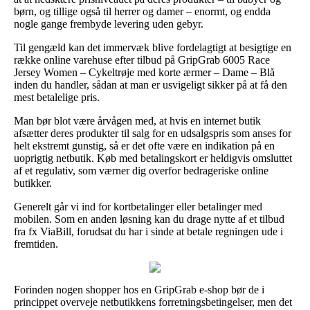
børn, og tillige også til herrer og damer – enormt, og endda
nogle gange frembyde levering uden gebyr.
Til gengæld kan det immervæk blive fordelagtigt at besigtige en
række online varehuse efter tilbud på GripGrab 6005 Race
Jersey Women – Cykeltrøje med korte ærmer – Dame – Blå
inden du handler, sådan at man er usvigeligt sikker på at få den
mest betalelige pris.
Man bør blot være årvågen med, at hvis en internet butik
afsætter deres produkter til salg for en udsalgspris som anses for
helt ekstremt gunstig, så er det ofte være en indikation på en
uoprigtig netbutik. Køb med betalingskort er heldigvis omsluttet
af et regulativ, som værner dig overfor bedrageriske online
butikker.
Generelt går vi ind for kortbetalinger eller betalinger med
mobilen. Som en anden løsning kan du drage nytte af et tilbud
fra fx ViaBill, forudsat du har i sinde at betale regningen ude i
fremtiden.
Forinden nogen shopper hos en GripGrab e-shop bør de i
princippet overveje netbutikkens forretningsbetingelser, men det