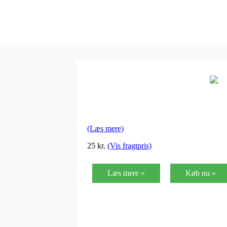
(Læs mere)
25
kr.
(Vis fragtpris)
Læs mere »
Køb nu »