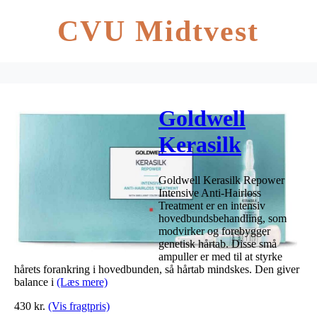
CVU Midtvest
Goldwell
Kerasilk
Repower
Goldwell Kerasilk Repower
Intensive Anti-
Intensive Anti-Hairloss
Treatment er en intensiv
Hairloss
hovedbundsbehandling, som
modvirker og forebygger
Treatment 8 x
genetisk hårtab. Disse små
ampuller er med til at styrke
7 ml
hårets forankring i hovedbunden, så hårtab mindskes. Den giver
balance i
(Læs mere)
430
kr.
(Vis fragtpris)