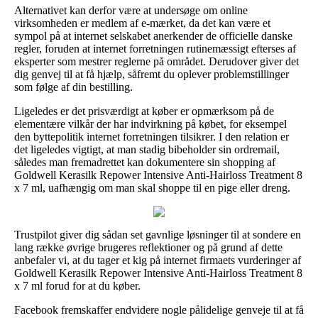
Alternativet kan derfor være at undersøge om online
virksomheden er medlem af e-mærket, da det kan være et
sympol på at internet selskabet anerkender de officielle danske
regler, foruden at internet forretningen rutinemæssigt efterses af
eksperter som mestrer reglerne på området. Derudover giver det
dig genvej til at få hjælp, såfremt du oplever problemstillinger
som følge af din bestilling.
Ligeledes er det prisværdigt at køber er opmærksom på de
elementære vilkår der har indvirkning på købet, for eksempel
den byttepolitik internet forretningen tilsikrer. I den relation er
det ligeledes vigtigt, at man stadig bibeholder sin ordremail,
således man fremadrettet kan dokumentere sin shopping af
Goldwell Kerasilk Repower Intensive Anti-Hairloss Treatment 8
x 7 ml, uafhængig om man skal shoppe til en pige eller dreng.
Trustpilot giver dig sådan set gavnlige løsninger til at sondere en
lang række øvrige brugeres reflektioner og på grund af dette
anbefaler vi, at du tager et kig på internet firmaets vurderinger af
Goldwell Kerasilk Repower Intensive Anti-Hairloss Treatment 8
x 7 ml forud for at du køber.
Facebook fremskaffer endvidere nogle pålidelige genveje til at få