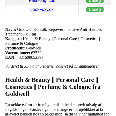
Fashiongirl.dk
Besøg
LookFoxy.dk
Besøg
Navn:
Goldwell Kerasilk Repower Intensive Anti-Hairloss
Treatment 8 x 7 ml
Kategori:
Health & Beauty || Personal Care || Cosmetics ||
Perfume & Cologne
Producent:
Goldwell
Varenummer:
63532
EAN:
4021609652397
Vurderet til
3.7
ud af 5 stjerner baseret på
11
anmeldelser
Health & Beauty || Personal Care ||
Cosmetics || Perfume & Cologne fra
Goldwell
En række e-firmaer frembyder til alt held et bredt udvalg af
fragtløsninger. Førstevalget hos mange er for øjeblikket at få
afleveret pakken hos en pakkeshop, så du selv har mulighed for