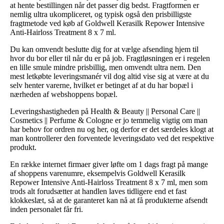
at hente bestillingen når det passer dig bedst. Fragtformen er
nemlig ultra ukompliceret, og typisk også den prisbilligste
fragtmetode ved køb af Goldwell Kerasilk Repower Intensive
Anti-Hairloss Treatment 8 x 7 ml.
Du kan omvendt beslutte dig for at vælge afsending hjem til
hvor du bor eller til når du er på job. Fragtløsningen er i regelen
en lille smule mindre prisbillig, men omvendt ultra nem. Den
mest letkøbte leveringsmanér vil dog altid vise sig at være at du
selv henter varerne, hvilket er betinget af at du har bopæl i
nærheden af webshoppens bopæl.
Leveringshastigheden på Health & Beauty || Personal Care ||
Cosmetics || Perfume & Cologne er jo temmelig vigtig om man
har behov for ordren nu og her, og derfor er det særdeles klogt at
man kontrollerer den forventede leveringsdato ved det respektive
produkt.
En række internet firmaer giver løfte om 1 dags fragt på mange
af shoppens varenumre, eksempelvis Goldwell Kerasilk
Repower Intensive Anti-Hairloss Treatment 8 x 7 ml, men som
trods alt forudsætter at handlen laves tidligere end et fast
klokkeslæt, så at de garanteret kan nå at få produkterne afsendt
inden personalet får fri.