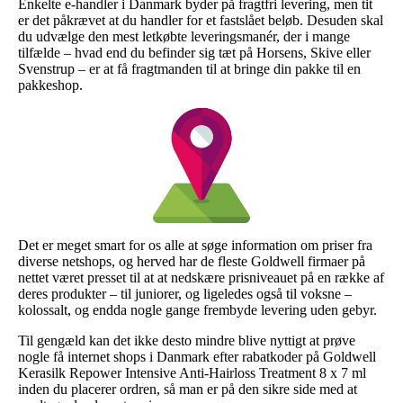
Enkelte e-handler i Danmark byder på fragtfri levering, men tit
er det påkrævet at du handler for et fastslået beløb. Desuden skal
du udvælge den mest letkøbte leveringsmanér, der i mange
tilfælde – hvad end du befinder sig tæt på Horsens, Skive eller
Svenstrup – er at få fragtmanden til at bringe din pakke til en
pakkeshop.
Det er meget smart for os alle at søge information om priser fra
diverse netshops, og herved har de fleste Goldwell firmaer på
nettet været presset til at at nedskære prisniveauet på en række af
deres produkter – til juniorer, og ligeledes også til voksne –
kolossalt, og endda nogle gange frembyde levering uden gebyr.
Til gengæld kan det ikke desto mindre blive nyttigt at prøve
nogle få internet shops i Danmark efter rabatkoder på Goldwell
Kerasilk Repower Intensive Anti-Hairloss Treatment 8 x 7 ml
inden du placerer ordren, så man er på den sikre side med at