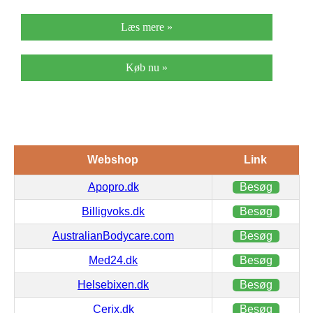
Læs mere »
Køb nu »
Webshop
Link
Apopro.dk
Besøg
Billigvoks.dk
Besøg
AustralianBodycare.com
Besøg
Med24.dk
Besøg
Helsebixen.dk
Besøg
Cerix.dk
Besøg