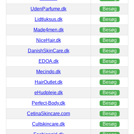
UdenParfume.dk
Besøg
Lidtluksus.dk
Besøg
Made4men.dk
Besøg
NiceHair.dk
Besøg
DanishSkinCare.dk
Besøg
EDOA.dk
Besøg
Mecindo.dk
Besøg
HairOutlet.dk
Besøg
eHudpleje.dk
Besøg
Perfect-Body.dk
Besøg
CetinaSkincare.com
Besøg
Cultskincare.dk
Besøg