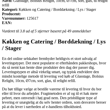
Navn:
Glasstage, Bolsius Relight, 10cm, Ø7cm, sort, glas, til relight
refill
Kategori:
Køkken og Catering / Borddækning / Lys / Stager
Producent:
Varenummer:
125617
EAN:
Vurderet til
3.8
ud af 5 stjerner baseret på
49
anmeldelser
Køkken og Catering / Borddækning / Lys
/ Stager
En del online selskaber frembyder heldigvis et stort udvalg af
leveringstyper. Det mest populære er efterhånden pakkeshops, hvor
du så nemt kan hente dine produkter den dag der passer dig.
Leveringstypen er altså virkelig smart, og typisk endvidere den
mindst kostelige metode til levering ved køb af Glasstage, Bolsius
Relight, 10cm, Ø7cm, sort, glas, til relight refill.
Du bør tillige vælge at bestille varerne til levering til hvor du bor
eller til hvor du arbejder. Fragtmetoden er af og til et hak mere
pebret, men omvendt i høj grad nem. Den prisbilligste type af
levering er unægtelig at du selv henter ordren, som desværre beroer
på at du lever i nærheden af e-handlens tilholdssted.