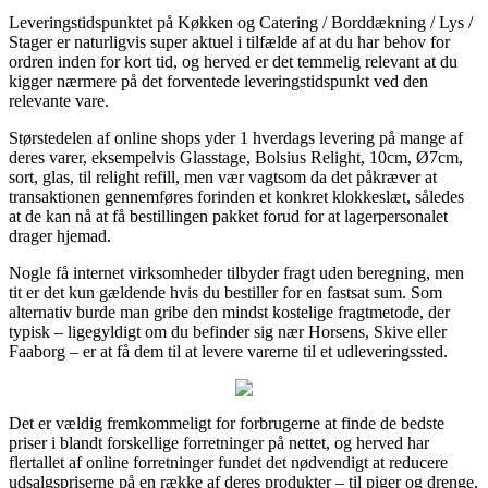
Leveringstidspunktet på Køkken og Catering / Borddækning / Lys /
Stager er naturligvis super aktuel i tilfælde af at du har behov for
ordren inden for kort tid, og herved er det temmelig relevant at du
kigger nærmere på det forventede leveringstidspunkt ved den
relevante vare.
Størstedelen af online shops yder 1 hverdags levering på mange af
deres varer, eksempelvis Glasstage, Bolsius Relight, 10cm, Ø7cm,
sort, glas, til relight refill, men vær vagtsom da det påkræver at
transaktionen gennemføres forinden et konkret klokkeslæt, således
at de kan nå at få bestillingen pakket forud for at lagerpersonalet
drager hjemad.
Nogle få internet virksomheder tilbyder fragt uden beregning, men
tit er det kun gældende hvis du bestiller for en fastsat sum. Som
alternativ burde man gribe den mindst kostelige fragtmetode, der
typisk – ligegyldigt om du befinder sig nær Horsens, Skive eller
Faaborg – er at få dem til at levere varerne til et udleveringssted.
Det er vældig fremkommeligt for forbrugerne at finde de bedste
priser i blandt forskellige forretninger på nettet, og herved har
flertallet af online forretninger fundet det nødvendigt at reducere
udsalgspriserne på en række af deres produkter – til piger og drenge,