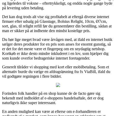
og ligeledes til voksne – eftertrykkeligt, og endda nogle gange byde
på levering uden betaling.
Det kan dog trods alt vise sig profitabelt at eftergå diverse internet
firmaer efter udsalg på Glasstage, Bolsius Relight, 10cm, Ø7cm,
sort, glas, til relight refill før du gennemfører din bestilling, sådan at
man er sikker på at indhente den mindst kostelige pris.
Du bør lige meget hvad være årvågen med, at ifald en internet butik
sælger deres produkter for en pris som anses for enormt gunstig, så
er det for det meste være et fingerpeg om en snydagtig netshop.
Kortkøb er ikke desto mindre inkluderet i en lov, som hjælper dig
som kunde overfor bedrageriske internet foretagender.
Generelt tilråder vi shopping med kort eller mobilbetaling. Som et
alternativ burde du vælge en afdragsløsning fra fx ViaBill, ifald du
vil godtgøre regningen i flere bidder.
Forinden folk handler på en shop kunne de de facto gøre sig
bekendt med indholdet af e-shoppens handelsaftale, det er dog
naturligvis ikke super interessant.
En anden mulighed kan være at efterse om e-forhandleren er