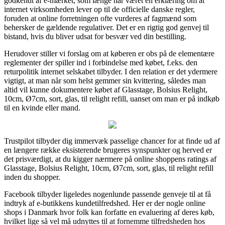
godkendt af e-mærket, som længe har været en erklæring om at
internet virksomheden lever op til de officielle danske regler,
foruden at online forretningen ofte vurderes af fagmænd som
behersker de gældende regulativer. Det er en rigtig god genvej til
bistand, hvis du bliver udsat for besvær ved din bestilling.
Herudover stiller vi forslag om at køberen er obs på de elementære
reglementer der spiller ind i forbindelse med købet, f.eks. den
returpolitik internet selskabet tilbyder. I den relation er det ydermere
vigtigt, at man når som helst gemmer sin kvittering, således man
altid vil kunne dokumentere købet af Glasstage, Bolsius Relight,
10cm, Ø7cm, sort, glas, til relight refill, uanset om man er på indkøb
til en kvinde eller mand.
Trustpilot tilbyder dig immervæk passelige chancer for at finde ud af
en længere række eksisterende brugeres synspunkter og herved er
det prisværdigt, at du kigger nærmere på online shoppens ratings af
Glasstage, Bolsius Relight, 10cm, Ø7cm, sort, glas, til relight refill
inden du shopper.
Facebook tilbyder ligeledes nogenlunde passende genveje til at få
indtryk af e-butikkens kundetilfredshed. Her er der nogle online
shops i Danmark hvor folk kan forfatte en evaluering af deres køb,
hvilket lige så vel må udnyttes til at fornemme tilfredsheden hos