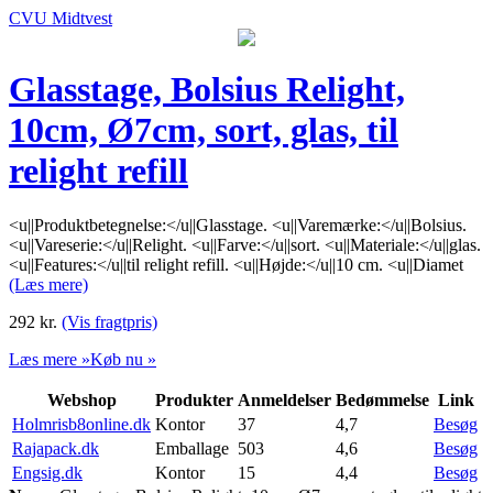
CVU Midtvest
Glasstage, Bolsius Relight,
10cm, Ø7cm, sort, glas, til
relight refill
<u||Produktbetegnelse:</u||Glasstage. <u||Varemærke:</u||Bolsius.
<u||Vareserie:</u||Relight. <u||Farve:</u||sort. <u||Materiale:</u||glas.
<u||Features:</u||til relight refill. <u||Højde:</u||10 cm. <u||Diamet
(Læs mere)
292
kr.
(Vis fragtpris)
Læs mere »
Køb nu »
Webshop
Produkter
Anmeldelser
Bedømmelse
Link
Holmrisb8online.dk
Kontor
37
4,7
Besøg
Rajapack.dk
Emballage
503
4,6
Besøg
Engsig.dk
Kontor
15
4,4
Besøg