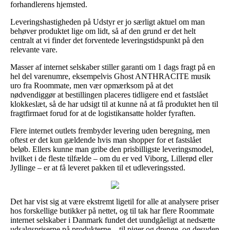
forhandlerens hjemsted.
Leveringshastigheden på Udstyr er jo særligt aktuel om man
behøver produktet lige om lidt, så af den grund er det helt
centralt at vi finder det forventede leveringstidspunkt på den
relevante vare.
Masser af internet selskaber stiller garanti om 1 dags fragt på en
hel del varenumre, eksempelvis Ghost ANTHRACITE musik
uro fra Roommate, men vær opmærksom på at det
nødvendiggør at bestillingen placeres tidligere end et fastslået
klokkeslæt, så de har udsigt til at kunne nå at få produktet hen til
fragtfirmaet forud for at de logistikansatte holder fyraften.
Flere internet outlets frembyder levering uden beregning, men
oftest er det kun gældende hvis man shopper for et fastslået
beløb. Ellers kunne man gribe den prisbilligste leveringsmodel,
hvilket i de fleste tilfælde – om du er ved Viborg, Lillerød eller
Jyllinge – er at få leveret pakken til et udleveringssted.
Det har vist sig at være ekstremt ligetil for alle at analysere priser
hos forskellige butikker på nettet, og til tak har flere Roommate
internet selskaber i Danmark fundet det uundgåeligt at nedsætte
udsalgspriserne på produkterne – til piger og drenge, og desuden