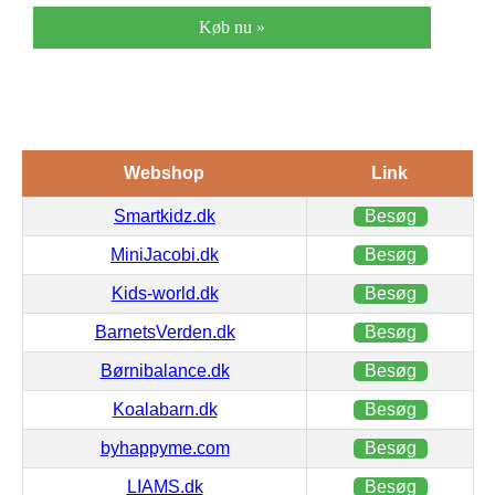
Køb nu »
Webshop
Link
Smartkidz.dk
Besøg
MiniJacobi.dk
Besøg
Kids-world.dk
Besøg
BarnetsVerden.dk
Besøg
Børnibalance.dk
Besøg
Koalabarn.dk
Besøg
byhappyme.com
Besøg
LIAMS.dk
Besøg