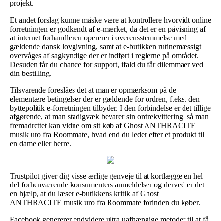
projekt.
Et andet forslag kunne måske være at kontrollere hvorvidt online
forretningen er godkendt af e-mærket, da det er en påvisning af
at internet forhandleren opererer i overensstemmelse med
gældende dansk lovgivning, samt at e-butikken rutinemæssigt
overvåges af sagkyndige der er indført i reglerne på området.
Desuden får du chance for support, ifald du får dilemmaer ved
din bestilling.
Tilsvarende foreslåes det at man er opmærksom på de
elementære betingelser der er gældende for ordren, f.eks. den
byttepolitik e-forretningen tilbyder. I den forbindelse er det tillige
afgørende, at man stadigvæk bevarer sin ordrekvittering, så man
fremadrettet kan vidne om sit køb af Ghost ANTHRACITE
musik uro fra Roommate, hvad end du leder efter et produkt til
en dame eller herre.
Trustpilot giver dig visse ærlige genveje til at kortlægge en hel
del forhenværende konsumenters anmeldelser og derved er det
en hjælp, at du læser e-butikkens kritik af Ghost
ANTHRACITE musik uro fra Roommate forinden du køber.
Facebook genererer endvidere ultra uafhængige metoder til at få