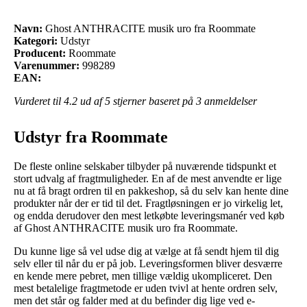
Navn:
Ghost ANTHRACITE musik uro fra Roommate
Kategori:
Udstyr
Producent:
Roommate
Varenummer:
998289
EAN:
Vurderet til
4.2
ud af 5 stjerner baseret på
3
anmeldelser
Udstyr fra Roommate
De fleste online selskaber tilbyder på nuværende tidspunkt et
stort udvalg af fragtmuligheder. En af de mest anvendte er lige
nu at få bragt ordren til en pakkeshop, så du selv kan hente dine
produkter når der er tid til det. Fragtløsningen er jo virkelig let,
og endda derudover den mest letkøbte leveringsmanér ved køb
af Ghost ANTHRACITE musik uro fra Roommate.
Du kunne lige så vel udse dig at vælge at få sendt hjem til dig
selv eller til når du er på job. Leveringsformen bliver desværre
en kende mere pebret, men tillige vældig ukompliceret. Den
mest betalelige fragtmetode er uden tvivl at hente ordren selv,
men det står og falder med at du befinder dig lige ved e-