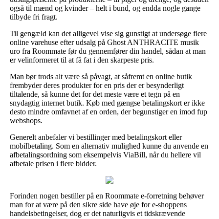
også til mænd og kvinder – helt i bund, og endda nogle gange
tilbyde fri fragt.
Til gengæld kan det alligevel vise sig gunstigt at undersøge flere
online varehuse efter udsalg på Ghost ANTHRACITE musik
uro fra Roommate før du gennemfører din handel, sådan at man
er velinformeret til at få fat i den skarpeste pris.
Man bør trods alt være så påvagt, at såfremt en online butik
frembyder deres produkter for en pris der er besynderligt
tiltalende, så kunne det for det meste være et tegn på en
snydagtig internet butik. Køb med gængse betalingskort er ikke
desto mindre omfavnet af en orden, der begunstiger en imod fup
webshops.
Generelt anbefaler vi bestillinger med betalingskort eller
mobilbetaling. Som en alternativ mulighed kunne du anvende en
afbetalingsordning som eksempelvis ViaBill, når du hellere vil
afbetale prisen i flere bidder.
Forinden nogen bestiller på en Roommate e-forretning behøver
man for at være på den sikre side have øje for e-shoppens
handelsbetingelser, dog er det naturligvis et tidskrævende