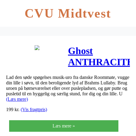
CVU Midtvest
Ghost
ANTHRACITE
musik uro fra
Lad den søde spøgelses musik-uro fra danske Roommate, vugge
Roommate
din lille i søvn, til den beroligende lyd af Brahms Lullaby. Brug
uroen på børneværelset eller over puslepladsen, og gør putte og
pusletid til en hyggelig og særlig stund, for dig og din lille. U
(Læs mere)
199
kr.
(Vis fragtpris)
Læs mere »