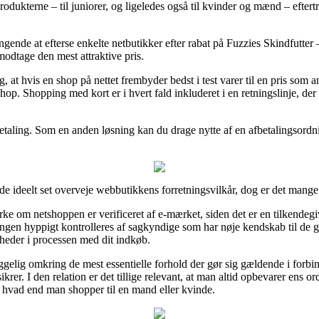
produkterne – til juniorer, og ligeledes også til kvinder og mænd – efter
ingende at efterse enkelte netbutikker efter rabat på Fuzzies Skindfutte
 modtage den mest attraktive pris.
 at hvis en shop på nettet frembyder bedst i test varer til en pris som a
p. Shopping med kort er i hvert fald inkluderet i en retningslinje, der 
betaling. Som en anden løsning kan du drage nytte af en afbetalingsordnin
r de ideelt set overveje webbutikkens forretningsvilkår, dog er det mang
ke om netshoppen er verificeret af e-mærket, siden det er en tilkendegiv
etningen hyppigt kontrolleres af sagkyndige som har nøje kendskab til d
gheder i processen med dit indkøb.
ggelig omkring de mest essentielle forhold der gør sig gældende i forbi
krer. I den relation er det tillige relevant, at man altid opbevarer ens or
, hvad end man shopper til en mand eller kvinde.