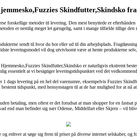
jemmesko,Fuzzies Skindfutter,Skindsko fra
erse forskellige metoder til levering. Den mest benyttede er efterhånden
metoden er nemlig meget let gængelig, samt i mange tilfælde tillige den
dukterne sendt til hvor du bor eller ud til din arbejdsplads. Fragtløsnin
idste leveringsmodel vil dog utvivlsomt være at hente produkterne selv
 Hjemmesko,Fuzzies Skindfutter,Skindsko er naturligvis ekstremt bes
mlig essentielt at vi besigtiger leveringstidspunktet ved det vedkommen
r 1 dags levering på en hel del varenumre, eksempelvis Fuzzies Skindfu
 bestemt tidspunkt, med hensynstagen til at de har mulighed for at nå at
den betaling, men oftest er det forudsat at man shopper for en fastsat 
vad end man befinder sig nær Odense, Middelfart eller Skjern – vil blive a
og enhver at søge sig frem til priser på diverse internet selskaber, og f