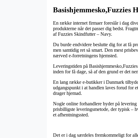
Basishjemmesko,Fuzzies H
En række internet firmaer foreslår i dag div
produkterne når det passer dig bedst. Fragt
af Fuzzies Skindfutter – Navy.
Du burde endvidere beslutte dig for at få pro
men samtidig ret så smart. Den mest prisbev
nærved e-forretningens hjemsted.
Leveringstiden på Basishjemmesko,Fuzzies
inden for få dage, så af den grund er det ne
En lang række e-butikker i Danmark tilbyde
udgangspunkt i at handlen laves forud for et
drager hjemad.
Nogle online forhandlere byder på levering u
prisbilligste leveringsmetode, der typisk – h
et afhentningssted.
Det er i dag særdeles fremkommeligt for alle 