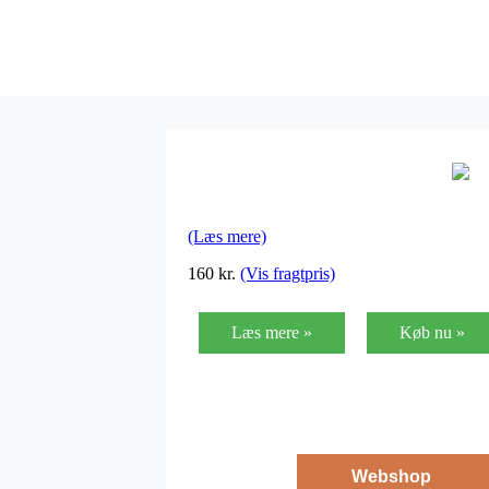
(Læs mere)
160
kr.
(Vis fragtpris)
Læs mere »
Køb nu »
Webshop