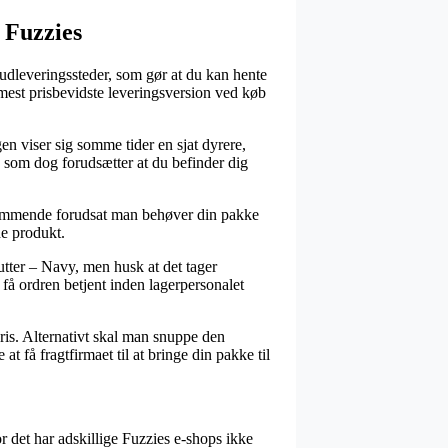
 Fuzzies
 udleveringssteder, som gør at du kan hente
 mest prisbevidste leveringsversion ved køb
gen viser sig somme tider en sjat dyrere,
, som dog forudsætter at du befinder dig
temmende forudsat man behøver din pakke
de produkt.
tter – Navy, men husk at det tager
 få ordren betjent inden lagerpersonalet
pris. Alternativt skal man snuppe den
t få fragtfirmaet til at bringe din pakke til
or det har adskillige Fuzzies e-shops ikke