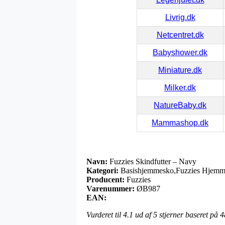
Livrig.dk
Netcentret.dk
Babyshower.dk
Miniature.dk
Milker.dk
NatureBaby.dk
Mammashop.dk
Navn:
Fuzzies Skindfutter – Navy
Kategori:
Basishjemmesko,Fuzzies Hjemmes
Producent:
Fuzzies
Varenummer:
ØB987
EAN:
Vurderet til
4.1
ud af 5 stjerner baseret på
4