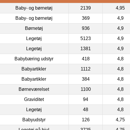
Baby- og børnetøj
2139
4,95
Baby- og børnetøj
369
4,9
Børnetøj
936
4,9
Legetøj
5123
4,9
Legetøj
1381
4,9
Babybæring udstyr
418
4,8
Babyartikler
1112
4,8
Babyartikler
384
4,8
Børneværelset
1100
4,8
Graviditet
94
4,8
Legetøj
48
4,8
Babyudstyr
126
4,75
Legetøj på hjul
3725
4,75