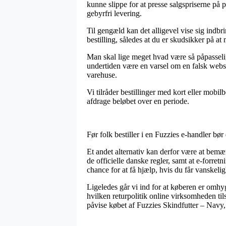
kunne slippe for at presse salgspriserne på 
gebyrfri levering.
Til gengæld kan det alligevel vise sig indbr
bestilling, således at du er skudsikker på at
Man skal lige meget hvad være så påpasselig,
undertiden være en varsel om en falsk websho
varehuse.
Vi tilråder bestillinger med kort eller mobil
afdrage beløbet over en periode.
Før folk bestiller i en Fuzzies e-handler bø
Et andet alternativ kan derfor være at bemær
de officielle danske regler, samt at e-forr
chance for at få hjælp, hvis du får vanskeli
Ligeledes går vi ind for at køberen er omhy
hvilken returpolitik online virksomheden tilsi
påvise købet af Fuzzies Skindfutter – Navy