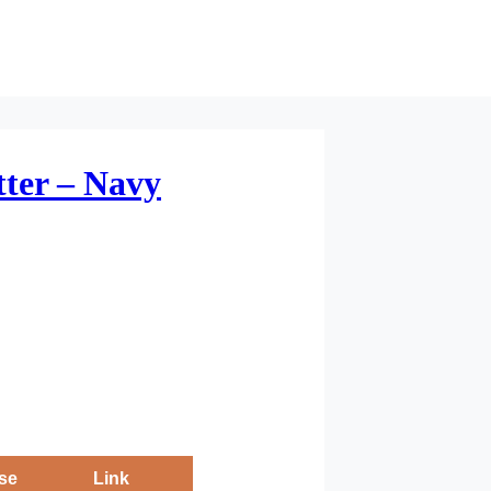
tter – Navy
se
Link