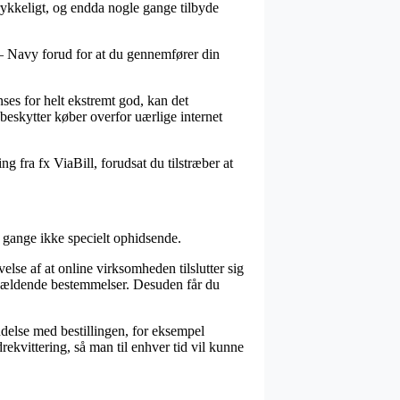
trykkeligt, og endda nogle gange tilbyde
r – Navy forud for at du gennemfører din
nses for helt ekstremt god, kan det
beskytter køber overfor uærlige internet
g fra fx ViaBill, forudsat du tilstræber at
e gange ikke specielt ophidsende.
else af at online virksomheden tilslutter sig
e gældende bestemmelser. Desuden får du
ndelse med bestillingen, for eksempel
drekvittering, så man til enhver tid vil kunne