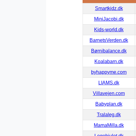
Smartkidz.dk
MiniJacobi.dk
Kids-world.dk
BarnetsVerden.dk
Børnibalance.dk
Koalabarn.dk
byhappyme.com
LIAMS.dk
Villavejen.com
Babyplan.dk
Tralaleg.dk
MamaMilla.dk
Legehjulet.dk