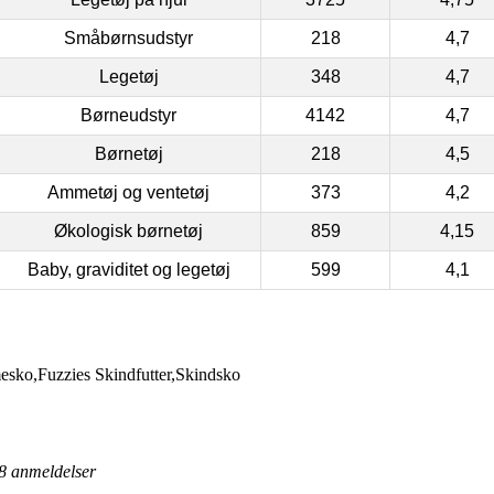
Småbørnsudstyr
218
4,7
Legetøj
348
4,7
Børneudstyr
4142
4,7
Børnetøj
218
4,5
Ammetøj og ventetøj
373
4,2
Økologisk børnetøj
859
4,15
Baby, graviditet og legetøj
599
4,1
ko,Fuzzies Skindfutter,Skindsko
8
anmeldelser