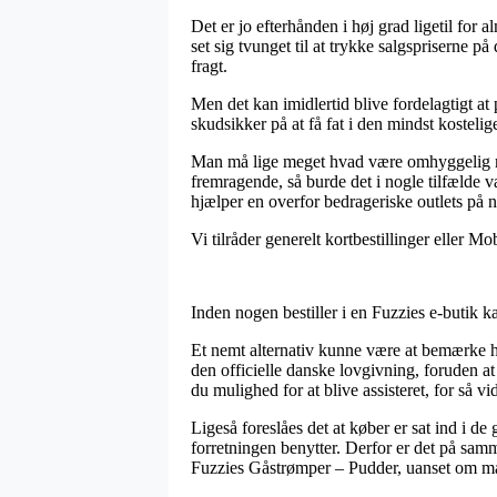
Det er jo efterhånden i høj grad ligetil for
set sig tvunget til at trykke salgspriserne p
fragt.
Men det kan imidlertid blive fordelagtigt at
skudsikker på at få fat i den mindst kostelige
Man må lige meget hvad være omhyggelig med,
fremragende, så burde det i nogle tilfælde væ
hjælper en overfor bedrageriske outlets på ne
Vi tilråder generelt kortbestillinger eller M
Inden nogen bestiller i en Fuzzies e-butik k
Et nemt alternativ kunne være at bemærke hvo
den officielle danske lovgivning, foruden 
du mulighed for at blive assisteret, for så 
Ligeså foreslåes det at køber er sat ind i d
forretningen benytter. Derfor er det på sam
Fuzzies Gåstrømper – Pudder, uanset om man 