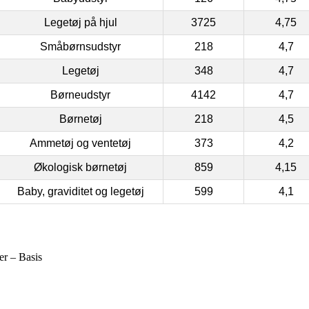
Legetøj på hjul
3725
4,75
Småbørnsudstyr
218
4,7
Legetøj
348
4,7
Børneudstyr
4142
4,7
Børnetøj
218
4,5
Ammetøj og ventetøj
373
4,2
Økologisk børnetøj
859
4,15
Baby, graviditet og legetøj
599
4,1
er – Basis