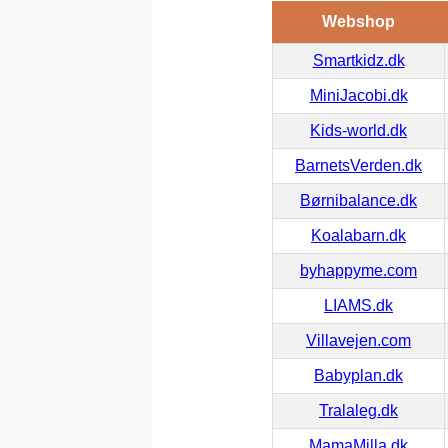
Webshop
Smartkidz.dk
MiniJacobi.dk
Kids-world.dk
BarnetsVerden.dk
Børnibalance.dk
Koalabarn.dk
byhappyme.com
LIAMS.dk
Villavejen.com
Babyplan.dk
Tralaleg.dk
MamaMilla.dk