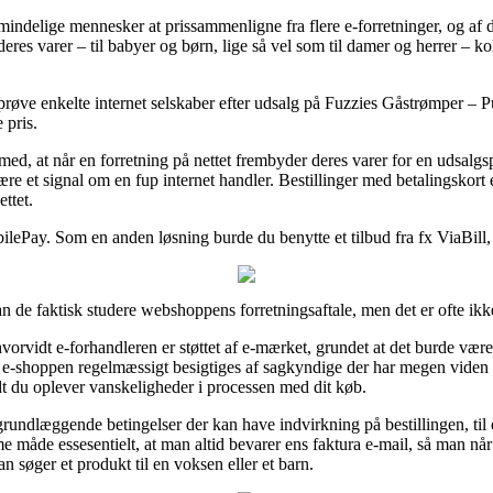
 almindelige mennesker at prissammenligne fra flere e-forretninger, og a
å deres varer – til babyer og børn, lige så vel som til damer og herrer – k
 prøve enkelte internet selskaber efter udsalg på Fuzzies Gåstrømper – P
 pris.
 at når en forretning på nettet frembyder deres varer for en udsalgsp
re et signal om en fup internet handler. Bestillinger med betalingskort e
ttet.
obilePay. Som en anden løsning burde du benytte et tilbud fra fx ViaBill, 
an de faktisk studere webshoppens forretningsaftale, men det er ofte ikke
rvidt e-forhandleren er støttet af e-mærket, grundet at det burde være 
at e-shoppen regelmæssigt besigtiges af sagkyndige der har megen vide
vidt du oplever vanskeligheder i processen med dit køb.
e grundlæggende betingelser der kan have indvirkning på bestillingen, til
me måde essesentielt, at man altid bevarer ens faktura e-mail, så man n
søger et produkt til en voksen eller et barn.