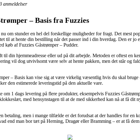
3
anmeldelser
trømper – Basis fra Fuzzies
 nu om stunder en hel del forskellige muligheder for fragt. Det mest popu
tet til at hente din bestilling når det passer ind i din hverdag. Den er jo
ved køb af Fuzzies Gåstrømper – Pudder.
t til din hjemmeadresse eller ud på dit arbejde. Metoden er oftest en
vering vil dog utvivlsomt være selv at hente pakken, men det står og fal
mper – Basis kan vise sig at være virkelig væsentlig hvis du skal bruge 
kker den estimerede leveringstid på den aktuelle vare.
te om 1 dags levering på flere produkter, eksempelvis Fuzzies Gåstrømp
klokkeslæt, med hensynstagen til at de med sikkerhed kan nå at få dit ny
en betaling, men i mange tilfælde er det forudsat at der handles for 
vad end man bor tæt på Herning, Dragør eller Bramming – er at få dem ti