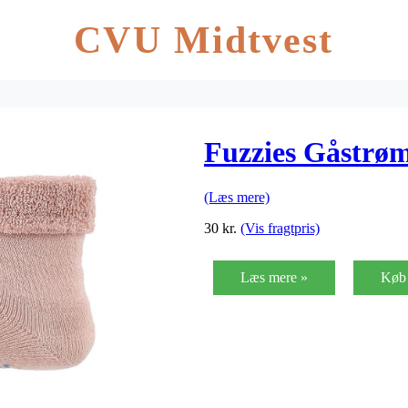
CVU Midtvest
Fuzzies Gåstrø
(Læs mere)
30
kr.
(Vis fragtpris)
Læs mere »
Køb 