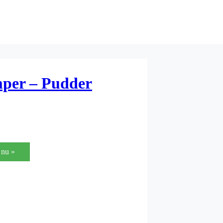
mper – Pudder
nu »