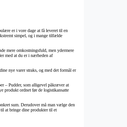
lære er i vore dage at få leveret til en
 ekstremt simpel, og i mange tilfælde
 kende mere omkostningsfuld, men ydermere
der med at du er i nærheden af
dine nye varer straks, og med det formål er
er – Pudder, som alligevel påkræver at
e produkt ordnet før de logistikansatte
en konkret sum. Derudover må man vælge den
l at bringe dine produkter til et