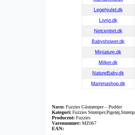
Legehjulet.dk
Livrig.dk
Netcentret.dk
Babyshower.dk
Miniature.dk
Milker.dk
NatureBaby.dk
Mammashop.dk
Navn:
Fuzzies Gåstrømper – Pudder
Kategori:
Fuzzies Strømper,Pigetøj,Strømp
Producent:
Fuzzies
Varenummer:
MZ067
EAN: