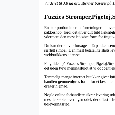
Vurderet til
3.8
ud af 5 stjerner baseret på
1
Fuzzies Strømper,Pigetøj,S
En stor portion internet forretninger udlover
pakkeshop, fordi det giver dig fuld fleksibili
ydermere den mest letkøbte form for fragt 
Du kan derudover forsøge at få pakken send
særligt simpel. Den mest betalelige slags le
webbutikkens adresse.
Fragttiden på Fuzzies Strømper,Pigetøj,Strø
det uden tvivl meningsfuldt at vi dobbelttje
Temmelig mange internet butikker giver løf
handlen gemmenføres forud for et besluttet 
drager hjemad.
Nogle online forhandlere sikrer levering ud
mest letkøbte leveringsmodel, der oftest – h
udleveringssted.