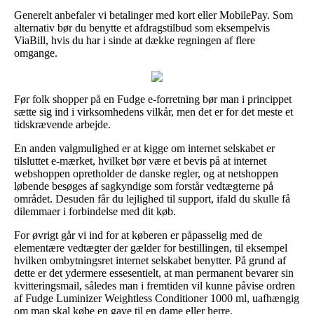
Generelt anbefaler vi betalinger med kort eller MobilePay. Som
alternativ bør du benytte et afdragstilbud som eksempelvis
ViaBill, hvis du har i sinde at dække regningen af flere
omgange.
Før folk shopper på en Fudge e-forretning bør man i princippet
sætte sig ind i virksomhedens vilkår, men det er for det meste et
tidskrævende arbejde.
En anden valgmulighed er at kigge om internet selskabet er
tilsluttet e-mærket, hvilket bør være et bevis på at internet
webshoppen opretholder de danske regler, og at netshoppen
løbende besøges af sagkyndige som forstår vedtægterne på
området. Desuden får du lejlighed til support, ifald du skulle få
dilemmaer i forbindelse med dit køb.
For øvrigt går vi ind for at køberen er påpasselig med de
elementære vedtægter der gælder for bestillingen, til eksempel
hvilken ombytningsret internet selskabet benytter. På grund af
dette er det ydermere essesentielt, at man permanent bevarer sin
kvitteringsmail, således man i fremtiden vil kunne påvise ordren
af Fudge Luminizer Weightless Conditioner 1000 ml, uafhængig
om man skal købe en gave til en dame eller herre.