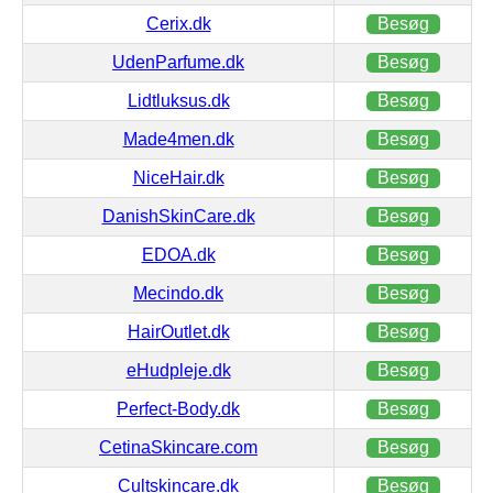
Cerix.dk
Besøg
UdenParfume.dk
Besøg
Lidtluksus.dk
Besøg
Made4men.dk
Besøg
NiceHair.dk
Besøg
DanishSkinCare.dk
Besøg
EDOA.dk
Besøg
Mecindo.dk
Besøg
HairOutlet.dk
Besøg
eHudpleje.dk
Besøg
Perfect-Body.dk
Besøg
CetinaSkincare.com
Besøg
Cultskincare.dk
Besøg