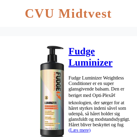
CVU Midtvest
Fudge
Luminizer
Weightless
Fudge Luminizer Weightless
Conditioner
Conditioner er en super
glansgivende balsam. Den er
1000 ml
beriget med Opti-Plexâ¢
teknologien, der sørger for at
håret styrkes indeni såvel som
udenpå, så håret holder sig
glansfuldt og modstandsdygtigt.
Håret bliver beskyttet og fug
(Læs mere)