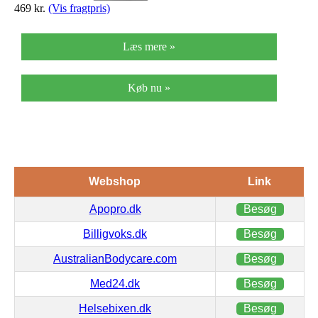
469
kr.
(Vis fragtpris)
Læs mere »
Køb nu »
Webshop
Link
Apopro.dk
Besøg
Billigvoks.dk
Besøg
AustralianBodycare.com
Besøg
Med24.dk
Besøg
Helsebixen.dk
Besøg