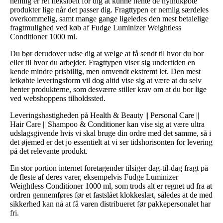
nemlig er ret fleksibelt for dig at kunne hente de nyindkøbte
produkter lige når det passer dig. Fragttypen er nemlig særdeles
overkommelig, samt mange gange ligeledes den mest betalelige
fragtmulighed ved køb af Fudge Luminizer Weightless
Conditioner 1000 ml.
Du bør derudover udse dig at vælge at få sendt til hvor du bor
eller til hvor du arbejder. Fragttypen viser sig undertiden en
kende mindre prisbillig, men omvendt ekstremt let. Den mest
letkøbte leveringsform vil dog altid vise sig at være at du selv
henter produkterne, som desværre stiller krav om at du bor lige
ved webshoppens tilholdssted.
Leveringshastigheden på Health & Beauty || Personal Care ||
Hair Care || Shampoo & Conditioner kan vise sig at være ultra
udslagsgivende hvis vi skal bruge din ordre med det samme, så i
det øjemed er det jo essentielt at vi ser tidshorisonten for levering
på det relevante produkt.
En stor portion internet foretagender tilsiger dag-til-dag fragt på
de fleste af deres varer, eksempelvis Fudge Luminizer
Weightless Conditioner 1000 ml, som trods alt er regnet ud fra at
ordren gennemføres før et fastslået klokkeslæt, således at de med
sikkerhed kan nå at få varen distribueret før pakkepersonalet har
fri.