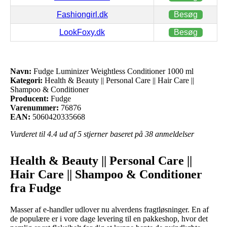
Fashiongirl.dk
Besøg
LookFoxy.dk
Besøg
Navn:
Fudge Luminizer Weightless Conditioner 1000 ml
Kategori:
Health & Beauty || Personal Care || Hair Care ||
Shampoo & Conditioner
Producent:
Fudge
Varenummer:
76876
EAN:
5060420335668
Vurderet til
4.4
ud af 5 stjerner baseret på
38
anmeldelser
Health & Beauty || Personal Care ||
Hair Care || Shampoo & Conditioner
fra Fudge
Masser af e-handler udlover nu alverdens fragtløsninger. En af
de populære er i vore dage levering til en pakkeshop, hvor det