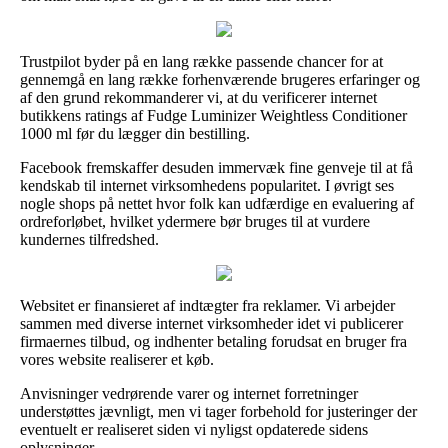
Trustpilot byder på en lang række passende chancer for at
gennemgå en lang række forhenværende brugeres erfaringer og
af den grund rekommanderer vi, at du verificerer internet
butikkens ratings af Fudge Luminizer Weightless Conditioner
1000 ml før du lægger din bestilling.
Facebook fremskaffer desuden immervæk fine genveje til at få
kendskab til internet virksomhedens popularitet. I øvrigt ses
nogle shops på nettet hvor folk kan udfærdige en evaluering af
ordreforløbet, hvilket ydermere bør bruges til at vurdere
kundernes tilfredshed.
Websitet er finansieret af indtægter fra reklamer. Vi arbejder
sammen med diverse internet virksomheder idet vi publicerer
firmaernes tilbud, og indhenter betaling forudsat en bruger fra
vores website realiserer et køb.
Anvisninger vedrørende varer og internet forretninger
understøttes jævnligt, men vi tager forbehold for justeringer der
eventuelt er realiseret siden vi nyligst opdaterede sidens
oplysninger.