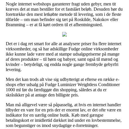
Nogle internet webshops garanterer fragt uden gebyr, men tit
kræves det at man bestiller for et fastslået beløb. Desuden bør du
foretrække den mest letkøbte metode til levering, som i de fleste
tilfælde – om man befinder sig tæt på Roskilde, Nakskov eller
Bramming – er at få kørt ordren til et afhentningssted.
Det er i dag ret smart for alle at analysere priser fra flere internet
virksomheder, og så har adskillige Fudge online virksomheder
ikke kunne lade være med at stampe udsalgspriserne på mange
af deres produkter – til børn og babyer, samt også til mænd og
kvinder – betydeligt, og endda nogle gange frembyde gebyrfri
levering.
Men det kan trods alt vise sig udbytterigt at efterse en række e-
shops efter udsalg på Fudge Luminizer Weightless Conditioner
1000 ml før du færdiggør din shopping, således at du er
skråsikker på at antage den billigste pris.
Man må alligevel være så påpasselig, at hvis en internet handler
tilbyder en vare for en pris der er enormt lav, er det ofte være en
indikator for en uærlig online butik. Køb med gængse
betalingskort er imidlertid dækket ind under en lovbestemmelse,
som begunstiger os imod snydagtige e-forretninger.