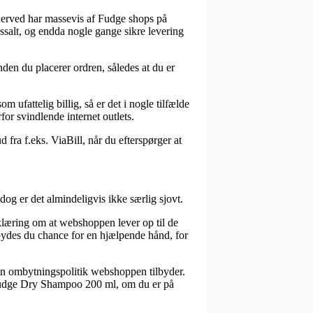
 herved har massevis af Fudge shops på
ossalt, og endda nogle gange sikre levering
den du placerer ordren, således at du er
m ufattelig billig, så er det i nogle tilfælde
for svindlende internet outlets.
 fra f.eks. ViaBill, når du efterspørger at
og er det almindeligvis ikke særlig sjovt.
rklæring om at webshoppen lever op til de
ilbydes du chance for en hjælpende hånd, for
en ombytningspolitik webshoppen tilbyder.
f Fudge Dry Shampoo 200 ml, om du er på