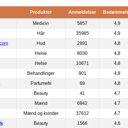
Produkter
Anmeldelser
Bedømmel
Medicin
5857
4,9
Hår
35985
4,9
.com
Hud
2891
4,8
Helse
8030
4,8
Helse
10871
4,8
Behandlinger
901
4,8
k
Parfumefri
69
4,8
Beauty
41
4,7
Mænd
6942
4,7
Mænd og kvinder
37612
4,7
dk
Beauty
1566
4,6