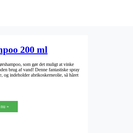
poo 200 ml
rshampoo, som gør det muligt at vinke
lt uden brug af vand! Denne fantastiske spray
e, og indeholder abrikoskerneolie, så håret
nu »