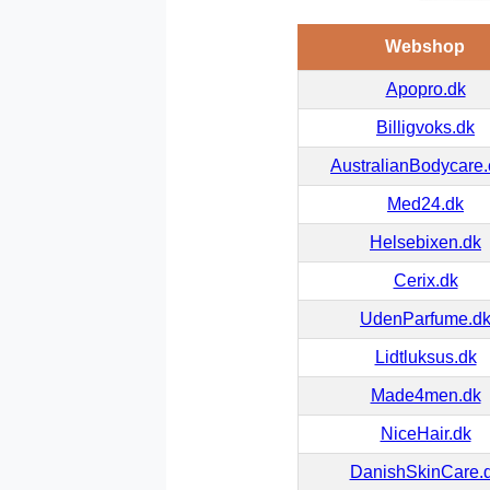
Webshop
Apopro.dk
Billigvoks.dk
AustralianBodycare
Med24.dk
Helsebixen.dk
Cerix.dk
UdenParfume.d
Lidtluksus.dk
Made4men.dk
NiceHair.dk
DanishSkinCare.