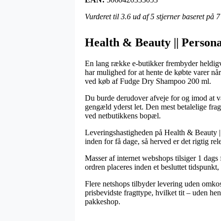
Vurderet til
3.6
ud af 5 stjerner baseret på
7
Health & Beauty || Persona
En lang række e-butikker frembyder heldigvis
har mulighed for at hente de købte varer nå
ved køb af Fudge Dry Shampoo 200 ml.
Du burde derudover afveje for og imod at væl
gengæld yderst let. Den mest betalelige frag
ved netbutikkens bopæl.
Leveringshastigheden på Health & Beauty ||
inden for få dage, så herved er det rigtig 
Masser af internet webshops tilsiger 1 dag
ordren placeres inden et besluttet tidspunkt,
Flere netshops tilbyder levering uden omkos
prisbevidste fragttype, hvilket tit – uden he
pakkeshop.