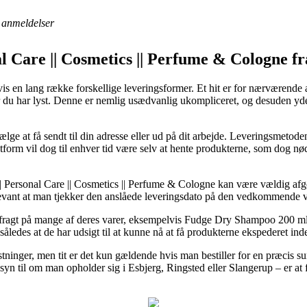
anmeldelser
l Care || Cosmetics || Perfume & Cologne f
 en lang række forskellige leveringsformer. Et hit er for nærværende at 
r du har lyst. Denne er nemlig usædvanlig ukompliceret, og desuden yde
ge at få sendt til din adresse eller ud på dit arbejde. Leveringsmetoden
tform vil dog til enhver tid være selv at hente produkterne, som dog nø
 Personal Care || Cosmetics || Perfume & Cologne kan være vældig afg
relevant at man tjekker den anslåede leveringsdato på den vedkommende v
s fragt på mange af deres varer, eksempelvis Fudge Dry Shampoo 200 m
 således at de har udsigt til at kunne nå at få produkterne ekspederet in
tninger, men tit er det kun gældende hvis man bestiller for en præcis 
nsyn til om man opholder sig i Esbjerg, Ringsted eller Slangerup – er at f