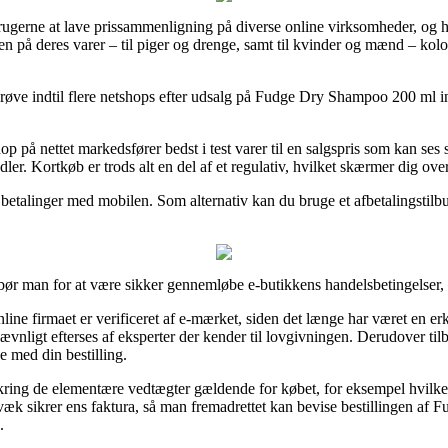
rbrugerne at lave prissammenligning på diverse online virksomheder, og
ien på deres varer – til piger og drenge, samt til kvinder og mænd – kol
rprøve indtil flere netshops efter udsalg på Fudge Dry Shampoo 200 ml in
 på nettet markedsfører bedst i test varer til en salgspris som kan ses so
ler. Kortkøb er trods alt en del af et regulativ, hvilket skærmer dig over
 betalinger med mobilen. Som alternativ kan du bruge et afbetalingstilbud
ør man for at være sikker gennemløbe e-butikkens handelsbetingelser, d
ine firmaet er verificeret af e-mærket, siden det længe har været en e
jævnligt efterses af eksperter der kender til lovgivningen. Derudover t
se med din bestilling.
kring de elementære vedtægter gældende for købet, for eksempel hvilk
gvæk sikrer ens faktura, så man fremadrettet kan bevise bestillingen a
.