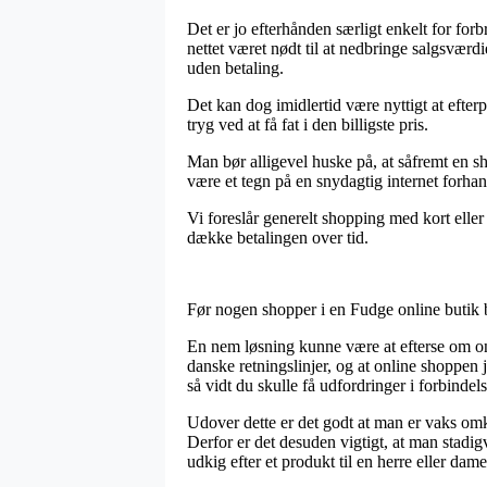
Det er jo efterhånden særligt enkelt for fo
nettet været nødt til at nedbringe salgsværd
uden betaling.
Det kan dog imidlertid være nyttigt at efte
tryg ved at få fat i den billigste pris.
Man bør alligevel huske på, at såfremt en shop
være et tegn på en snydagtig internet forhand
Vi foreslår generelt shopping med kort eller
dække betalingen over tid.
Før nogen shopper i en Fudge online butik b
En nem løsning kunne være at efterse om onl
danske retningslinjer, og at online shoppen 
så vidt du skulle få udfordringer i forbindel
Udover dette er det godt at man er vaks om
Derfor er det desuden vigtigt, at man stadi
udkig efter et produkt til en herre eller dame