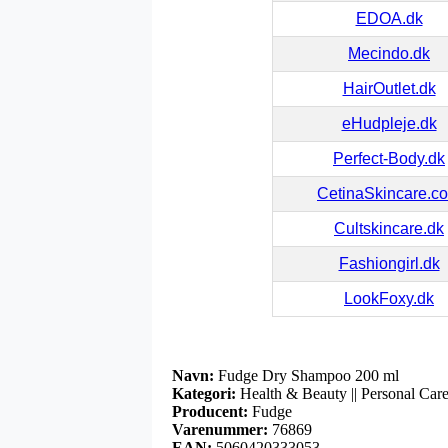
EDOA.dk
Mecindo.dk
HairOutlet.dk
eHudpleje.dk
Perfect-Body.dk
CetinaSkincare.c
Cultskincare.dk
Fashiongirl.dk
LookFoxy.dk
Navn:
Fudge Dry Shampoo 200 ml
Kategori:
Health & Beauty || Personal Care
Producent:
Fudge
Varenummer:
76869
EAN:
5060420333053