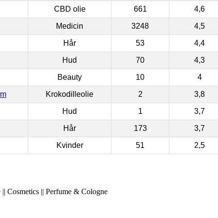
CBD olie
661
4,6
Medicin
3248
4,5
Hår
53
4,4
Hud
70
4,3
Beauty
10
4
om
Krokodilleolie
2
3,8
Hud
1
3,7
Hår
173
3,7
Kvinder
51
2,5
 || Cosmetics || Perfume & Cologne