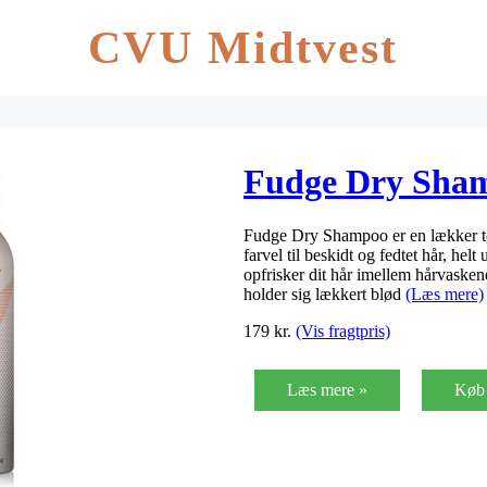
CVU Midtvest
Fudge Dry Sham
Fudge Dry Shampoo er en lækker tø
farvel til beskidt og fedtet hår, he
opfrisker dit hår imellem hårvasken
holder sig lækkert blød
(Læs mere)
179
kr.
(Vis fragtpris)
Læs mere »
Køb 