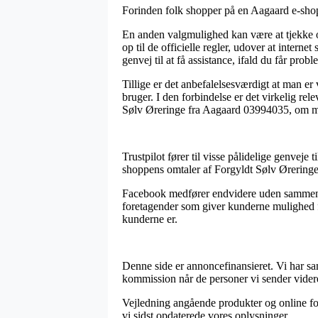
Forinden folk shopper på en Aagaard e-shop 
En anden valgmulighed kan være at tjekke o
op til de officielle regler, udover at inter
genvej til at få assistance, ifald du får prob
Tillige er det anbefalelsesværdigt at man 
bruger. I den forbindelse er det virkelig re
Sølv Øreringe fra Aagaard 03994035, om man
Trustpilot fører til visse pålidelige genveje
shoppens omtaler af Forgyldt Sølv Øreringe
Facebook medfører endvidere uden sammenlig
foretagender som giver kunderne mulighed f
kunderne er.
Denne side er annoncefinansieret. Vi har s
kommission når de personer vi sender videre
Vejledning angående produkter og online for
vi sidst opdaterede vores oplysninger.