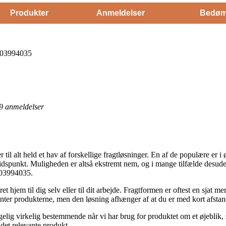
Produkter
Anmeldelser
Bedøm
d 03994035
9
anmeldelser
alt held et hav af forskellige fragtløsninger. En af de populære er i ø
tidspunkt. Muligheden er altså ekstremt nem, og i mange tilfælde desud
 03994035.
t hjem til dig selv eller til dit arbejde. Fragtformen er oftest en sjat 
enter produkterne, men den løsning afhænger af at du er med kort afstand
gelig virkelig bestemmende når vi har brug for produktet om et øjeblik,
 det relevante produkt.