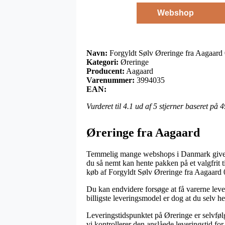
Webshop
Navn:
Forgyldt Sølv Øreringe fra Aagaar
Kategori:
Øreringe
Producent:
Aagaard
Varenummer:
3994035
EAN:
Vurderet til
4.1
ud af 5 stjerner baseret på
4
Øreringe fra Aagaard
Temmelig mange webshops i Danmark giver til 
du så nemt kan hente pakken på et valgfrit 
køb af Forgyldt Sølv Øreringe fra Aagaard
Du kan endvidere forsøge at få varerne levere
billigste leveringsmodel er dog at du selv h
Leveringstidspunktet på Øreringe er selvføl
vi kontrollerer den anslåede leveringstid for