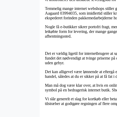
Temmelig mange internet webshops stiller 
Aagaard 03994035, som imidlertid stiller kra
ekspederet forinden pakkemedarbejderne hol
Nogle få e-butikker sikrer portofri fragt, m
letkøbte form for levering, der mange gange 
afhentningssted.
Det er vældig ligetil for internetbrugere at 
fundet det nødvendigt at tvinge priserne på 
uden gebyr.
Det kan alligevel være lønnende at eftergå 
handel, således at du er sikker på at få fat i d
Man må dog være klar over, at hvis en online
symbol på en bedragerisk internet butik. Sh
Vi slår generelt et slag for kortkøb eller be
tilstræber at godtgøre regningen af flere o