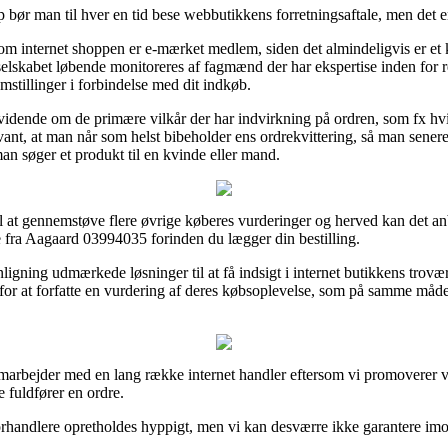
bør man til hver en tid bese webbutikkens forretningsaftale, men det er
m internet shoppen er e-mærket medlem, siden det almindeligvis er et 
net selskabet løbende monitoreres af fagmænd der har ekspertise inden for
lemstillinger i forbindelse med dit indkøb.
er vidende om de primære vilkår der har indvirkning på ordren, som fx
levant, at man når som helst bibeholder ens ordrekvittering, så man sene
 søger et produkt til en kvinde eller mand.
 til at gennemstøve flere øvrige køberes vurderinger og herved kan det anb
 fra Aagaard 03994035 forinden du lægger din bestilling.
ning udmærkede løsninger til at få indsigt i internet butikkens trovær
or at forfatte en vurdering af deres købsoplevelse, som på samme måde 
amarbejder med en lang række internet handler eftersom vi promoverer 
 fuldfører en ordre.
handlere opretholdes hyppigt, men vi kan desværre ikke garantere imod 