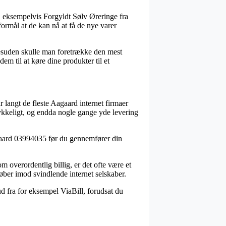
 eksempelvis Forgyldt Sølv Øreringe fra
formål at de kan nå at få de nye varer
 Desuden skulle man foretrække den mest
em til at køre dine produkter til et
r langt de fleste Aagaard internet firmaer
trykkeligt, og endda nogle gange yde levering
agaard 03994035 før du gennemfører din
 overordentlig billig, er det ofte være et
øber imod svindlende internet selskaber.
ud fra for eksempel ViaBill, forudsat du