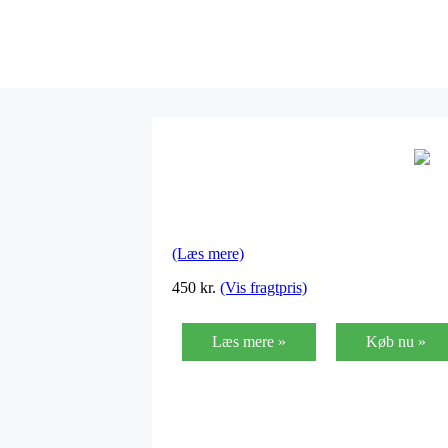
(Læs mere)
450
kr.
(Vis fragtpris)
Læs mere »
Køb nu »