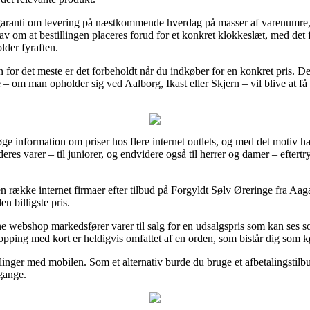
garanti om levering på næstkommende hverdag på masser af varenumre,
v om at bestillingen placeres forud for et konkret klokkeslæt, med det 
der fyraften.
en for det meste er det forbeholdt når du indkøber for en konkret pris.
– om man opholder sig ved Aalborg, Ikast eller Skjern – vil blive at få d
søge information om priser hos flere internet outlets, og med det motiv ha
deres varer – til juniorer, og endvidere også til herrer og damer – efter
en række internet firmaer efter tilbud på Forgyldt Sølv Øreringe fra A
en billigste pris.
 webshop markedsfører varer til salg for en udsalgspris som kan ses som
opping med kort er heldigvis omfattet af en orden, som bistår dig som k
talinger med mobilen. Som et alternativ burde du bruge et afbetalingstilb
mgange.