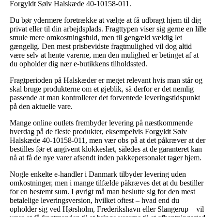
Forgyldt Sølv Halskæde 40-10158-011.
Du bør ydermere foretrække at vælge at få udbragt hjem til dig
privat eller til din arbejdsplads. Fragttypen viser sig gerne en lille
smule mere omkostningsfuld, men til gengæld vældig let
gængelig. Den mest prisbevidste fragtmulighed vil dog altid
være selv at hente varerne, men den mulighed er betinget af at
du opholder dig nær e-butikkens tilholdssted.
Fragtperioden på Halskæder er meget relevant hvis man står og
skal bruge produkterne om et øjeblik, så derfor er det nemlig
passende at man kontrollerer det forventede leveringstidspunkt
på den aktuelle vare.
Mange online outlets frembyder levering på næstkommende
hverdag på de fleste produkter, eksempelvis Forgyldt Sølv
Halskæde 40-10158-011, men vær obs på at det påkræver at der
bestilles før et angivent klokkeslæt, således at de garanteret kan
nå at få de nye varer afsendt inden pakkepersonalet tager hjem.
Nogle enkelte e-handler i Danmark tilbyder levering uden
omkostninger, men i mange tilfælde påkræves det at du bestiller
for en bestemt sum. I øvrigt må man beslutte sig for den mest
betalelige leveringsversion, hvilket oftest – hvad end du
opholder sig ved Hørsholm, Frederikshavn eller Slangerup – vil