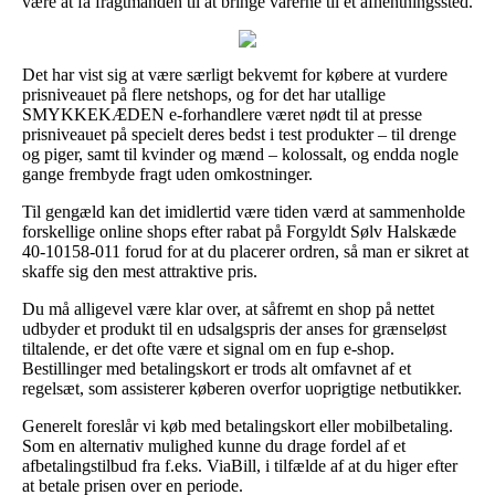
være at få fragtmanden til at bringe varerne til et afhentningssted.
Det har vist sig at være særligt bekvemt for købere at vurdere
prisniveauet på flere netshops, og for det har utallige
SMYKKEKÆDEN e-forhandlere været nødt til at presse
prisniveauet på specielt deres bedst i test produkter – til drenge
og piger, samt til kvinder og mænd – kolossalt, og endda nogle
gange frembyde fragt uden omkostninger.
Til gengæld kan det imidlertid være tiden værd at sammenholde
forskellige online shops efter rabat på Forgyldt Sølv Halskæde
40-10158-011 forud for at du placerer ordren, så man er sikret at
skaffe sig den mest attraktive pris.
Du må alligevel være klar over, at såfremt en shop på nettet
udbyder et produkt til en udsalgspris der anses for grænseløst
tiltalende, er det ofte være et signal om en fup e-shop.
Bestillinger med betalingskort er trods alt omfavnet af et
regelsæt, som assisterer køberen overfor uoprigtige netbutikker.
Generelt foreslår vi køb med betalingskort eller mobilbetaling.
Som en alternativ mulighed kunne du drage fordel af et
afbetalingstilbud fra f.eks. ViaBill, i tilfælde af at du higer efter
at betale prisen over en periode.