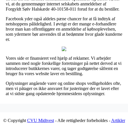
vi, at du gennemsøger internet selskabets anmeldelser af
Forgyldt Sølv Halskæde 40-10158-011 forud for at du bestiller.
Facebook yder også aldeles pæne chancer for at få indtryk af
netshoppens pålidelighed. I øvrigt er der mange e-forhandlere
hvor man kan offentliggøre en anmeldelse af købsoplevelsen,
som ydermere bør anvendes til at bedømme hvor glade kunderne
er.
Vores side er finansieret ved hjælp af reklamer. Vi arbejder
sammen med nogle forskellige forretninger på nettet derved at vi
introducerer butikkernes varer, og tager godtgørelse såfremt en
bruger fra vores website laver en bestilling.
Oplysninger angående varer og online shops vedligeholdes ofte,
men vi påtager os ikke ansvaret for justeringer der er lavet efter
at vi sidste gang opdaterede hjemmesidens oplysninger.
© Copyright
CVU Midtvest
- Alle rettigheder forbeholdes -
Artikler