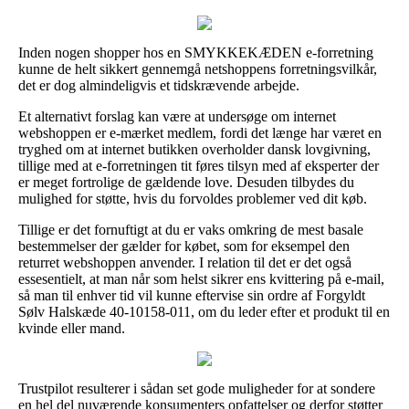
Inden nogen shopper hos en SMYKKEKÆDEN e-forretning
kunne de helt sikkert gennemgå netshoppens forretningsvilkår,
det er dog almindeligvis et tidskrævende arbejde.
Et alternativt forslag kan være at undersøge om internet
webshoppen er e-mærket medlem, fordi det længe har været en
tryghed om at internet butikken overholder dansk lovgivning,
tillige med at e-forretningen tit føres tilsyn med af eksperter der
er meget fortrolige de gældende love. Desuden tilbydes du
mulighed for støtte, hvis du forvoldes problemer ved dit køb.
Tillige er det fornuftigt at du er vaks omkring de mest basale
bestemmelser der gælder for købet, som for eksempel den
returret webshoppen anvender. I relation til det er det også
essesentielt, at man når som helst sikrer ens kvittering på e-mail,
så man til enhver tid vil kunne eftervise sin ordre af Forgyldt
Sølv Halskæde 40-10158-011, om du leder efter et produkt til en
kvinde eller mand.
Trustpilot resulterer i sådan set gode muligheder for at sondere
en hel del nuværende konsumenters opfattelser og derfor støtter