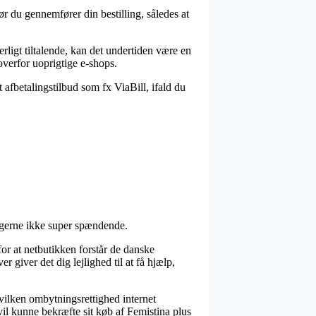
r du gennemfører din bestilling, således at
rligt tiltalende, kan det undertiden være en
overfor uoprigtige e-shops.
 afbetalingstilbud som fx ViaBill, ifald du
 gerne ikke super spændende.
for at netbutikken forstår de danske
giver det dig lejlighed til at få hjælp,
vilken ombytningsrettighed internet
 vil kunne bekræfte sit køb af Femistina plus