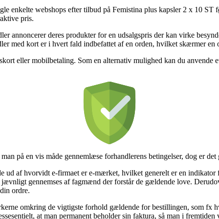
gle enkelte webshops efter tilbud på Femistina plus kapsler 2 x 10 ST fø
aktive pris.
ler annoncerer deres produkter for en udsalgspris der kan virke besynde
er med kort er i hvert fald indbefattet af en orden, hvilket skærmer en 
ngskort eller mobilbetaling. Som en alternativ mulighed kan du anvende et
 man på en vis måde gennemlæse forhandlerens betingelser, dog er det
ud af hvorvidt e-firmaet er e-mærket, hvilket generelt er en indikator 
 jævnligt gennemses af fagmænd der forstår de gældende love. Derudover 
din ordre.
kerne omkring de vigtigste forhold gældende for bestillingen, som fx h
å essesentielt, at man permanent beholder sin faktura, så man i fremtiden