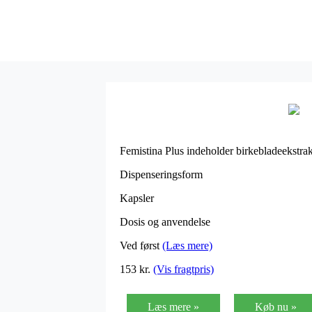
Femistina Plus indeholder birkebladeekstrak
Dispenseringsform
Kapsler
Dosis og anvendelse
Ved først
(Læs mere)
153
kr.
(Vis fragtpris)
Læs mere »
Køb nu »