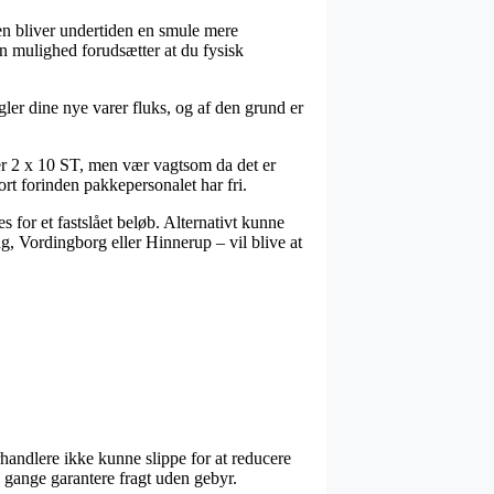
pen bliver undertiden en smule mere
n mulighed forudsætter at du fysisk
gler dine nye varer fluks, og af den grund er
ler 2 x 10 ST, men vær vagtsom da det er
rt forinden pakkepersonalet har fri.
 for et fastslået beløb. Alternativt kunne
g, Vordingborg eller Hinnerup – vil blive at
forhandlere ikke kunne slippe for at reducere
 gange garantere fragt uden gebyr.