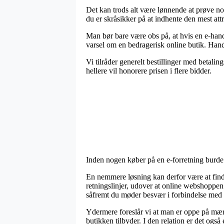
Det kan trods alt være lønnende at prøve no
du er skråsikker på at indhente den mest attr
Man bør bare være obs på, at hvis en e-hand
varsel om en bedragerisk online butik. Handl
Vi tilråder generelt bestillinger med betali
hellere vil honorere prisen i flere bidder.
Inden nogen køber på en e-forretning burde
En nemmere løsning kan derfor være at finde 
retningslinjer, udover at online webshoppen
såfremt du møder besvær i forbindelse med 
Ydermere foreslår vi at man er oppe på mær
butikken tilbyder. I den relation er det ogs