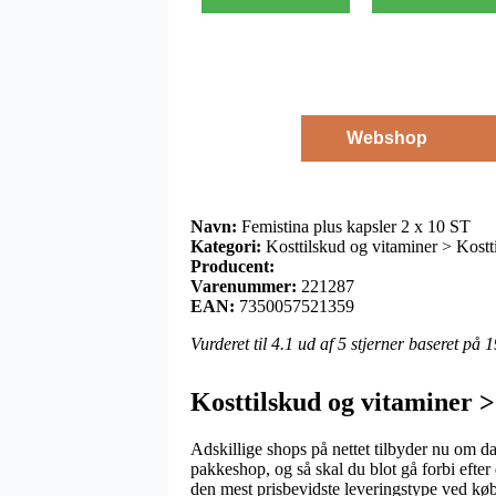
Webshop
Navn:
Femistina plus kapsler 2 x 10 ST
Kategori:
Kosttilskud og vitaminer > Kostt
Producent:
Varenummer:
221287
EAN:
7350057521359
Vurderet til
4.1
ud af 5 stjerner baseret på
1
Kosttilskud og vitaminer >
Adskillige shops på nettet tilbyder nu om d
pakkeshop, og så skal du blot gå forbi efte
den mest prisbevidste leveringstype ved køb