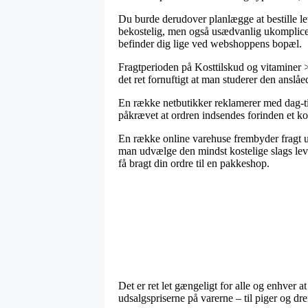
Du burde derudover planlægge at bestille lev
bekostelig, men også usædvanlig ukomplicere
befinder dig lige ved webshoppens bopæl.
Fragtperioden på Kosttilskud og vitaminer > 
det ret fornuftigt at man studerer den anslåe
En række netbutikker reklamerer med dag-til
påkrævet at ordren indsendes forinden et ko
En række online varehuse frembyder fragt ude
man udvælge den mindst kostelige slags leve
få bragt din ordre til en pakkeshop.
Det er ret let gængeligt for alle og enhver at
udsalgspriserne på varerne – til piger og d