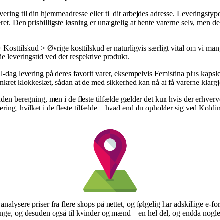
ering til din hjemmeadresse eller til dit arbejdes adresse. Leveringsty
t. Den prisbilligste løsning er unægtelig at hente varerne selv, men de
Kosttilskud > Øvrige kosttilskud er naturligvis særligt vital om vi man
de leveringstid ved det respektive produkt.
-dag levering på deres favorit varer, eksempelvis Femistina plus kaps
nkret klokkeslæt, sådan at de med sikkerhed kan nå at få varerne klargjo
n beregning, men i de fleste tilfælde gælder det kun hvis der erhverves
ring, hvilket i de fleste tilfælde – hvad end du opholder sig ved Koldin
 analysere priser fra flere shops på nettet, og følgelig har adskillige e-
renge, og desuden også til kvinder og mænd – en hel del, og endda nogle