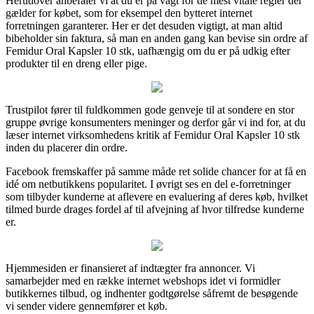
Herudover anbefaler vi at du er på vagt for de mest vitale regler der
gælder for købet, som for eksempel den bytteret internet
forretningen garanterer. Her er det desuden vigtigt, at man altid
bibeholder sin faktura, så man en anden gang kan bevise sin ordre af
Femidur Oral Kapsler 10 stk, uafhængig om du er på udkig efter
produkter til en dreng eller pige.
Trustpilot fører til fuldkommen gode genveje til at sondere en stor
gruppe øvrige konsumenters meninger og derfor går vi ind for, at du
læser internet virksomhedens kritik af Femidur Oral Kapsler 10 stk
inden du placerer din ordre.
Facebook fremskaffer på samme måde ret solide chancer for at få en
idé om netbutikkens popularitet. I øvrigt ses en del e-forretninger
som tilbyder kunderne at aflevere en evaluering af deres køb, hvilket
tilmed burde drages fordel af til afvejning af hvor tilfredse kunderne
er.
Hjemmesiden er finansieret af indtægter fra annoncer. Vi
samarbejder med en række internet webshops idet vi formidler
butikkernes tilbud, og indhenter godtgørelse såfremt de besøgende
vi sender videre gennemfører et køb.