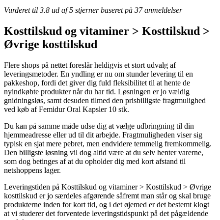
Vurderet til
3.8
ud af 5 stjerner baseret på
37
anmeldelser
Kosttilskud og vitaminer > Kosttilskud >
Øvrige kosttilskud
Flere shops på nettet foreslår heldigvis et stort udvalg af
leveringsmetoder. En yndling er nu om stunder levering til en
pakkeshop, fordi det giver dig fuld fleksibilitet til at hente de
nyindkøbte produkter når du har tid. Løsningen er jo vældig
gnidningsløs, samt desuden tilmed den prisbilligste fragtmulighed
ved køb af Femidur Oral Kapsler 10 stk.
Du kan på samme måde udse dig at vælge udbringning til din
hjemmeadresse eller ud til dit arbejde. Fragtmuligheden viser sig
typisk en sjat mere pebret, men endvidere temmelig fremkommelig.
Den billigste løsning vil dog altid være at du selv henter varerne,
som dog betinges af at du opholder dig med kort afstand til
netshoppens lager.
Leveringstiden på Kosttilskud og vitaminer > Kosttilskud > Øvrige
kosttilskud er jo særdeles afgørende såfremt man står og skal bruge
produkterne inden for kort tid, og i det øjemed er det bestemt klogt
at vi studerer det forventede leveringstidspunkt på det pågældende