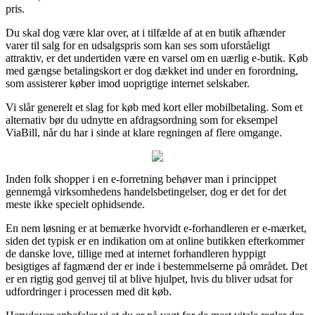
pris.
Du skal dog være klar over, at i tilfælde af at en butik afhænder
varer til salg for en udsalgspris som kan ses som uforståeligt
attraktiv, er det undertiden være en varsel om en uærlig e-butik. Køb
med gængse betalingskort er dog dækket ind under en forordning,
som assisterer køber imod uoprigtige internet selskaber.
Vi slår generelt et slag for køb med kort eller mobilbetaling. Som et
alternativ bør du udnytte en afdragsordning som for eksempel
ViaBill, når du har i sinde at klare regningen af flere omgange.
Inden folk shopper i en e-forretning behøver man i princippet
gennemgå virksomhedens handelsbetingelser, dog er det for det
meste ikke specielt ophidsende.
En nem løsning er at bemærke hvorvidt e-forhandleren er e-mærket,
siden det typisk er en indikation om at online butikken efterkommer
de danske love, tillige med at internet forhandleren hyppigt
besigtiges af fagmænd der er inde i bestemmelserne på området. Det
er en rigtig god genvej til at blive hjulpet, hvis du bliver udsat for
udfordringer i processen med dit køb.