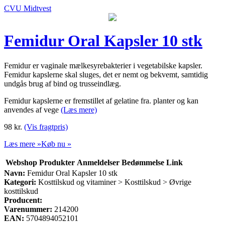
CVU Midtvest
Femidur Oral Kapsler 10 stk
Femidur er vaginale mælkesyrebakterier i vegetabilske kapsler.
Femidur kapslerne skal sluges, det er nemt og bekvemt, samtidig
undgås brug af bind og trusseindlæg.
Femidur kapslerne er fremstillet af gelatine fra. planter og kan
anvendes af vege
(Læs mere)
98
kr.
(Vis fragtpris)
Læs mere »
Køb nu »
Webshop
Produkter
Anmeldelser
Bedømmelse
Link
Navn:
Femidur Oral Kapsler 10 stk
Kategori:
Kosttilskud og vitaminer > Kosttilskud > Øvrige
kosttilskud
Producent:
Varenummer:
214200
EAN:
5704894052101