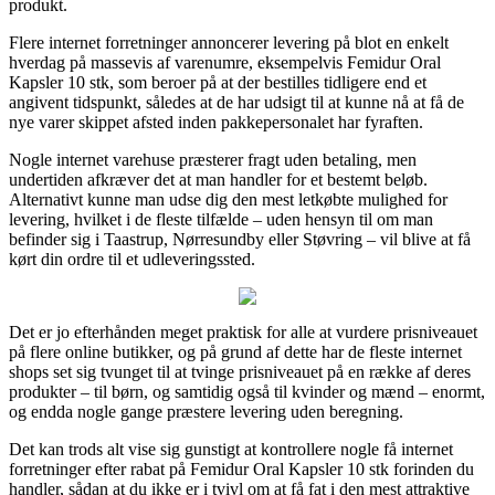
produkt.
Flere internet forretninger annoncerer levering på blot en enkelt
hverdag på massevis af varenumre, eksempelvis Femidur Oral
Kapsler 10 stk, som beroer på at der bestilles tidligere end et
angivent tidspunkt, således at de har udsigt til at kunne nå at få de
nye varer skippet afsted inden pakkepersonalet har fyraften.
Nogle internet varehuse præsterer fragt uden betaling, men
undertiden afkræver det at man handler for et bestemt beløb.
Alternativt kunne man udse dig den mest letkøbte mulighed for
levering, hvilket i de fleste tilfælde – uden hensyn til om man
befinder sig i Taastrup, Nørresundby eller Støvring – vil blive at få
kørt din ordre til et udleveringssted.
Det er jo efterhånden meget praktisk for alle at vurdere prisniveauet
på flere online butikker, og på grund af dette har de fleste internet
shops set sig tvunget til at tvinge prisniveauet på en række af deres
produkter – til børn, og samtidig også til kvinder og mænd – enormt,
og endda nogle gange præstere levering uden beregning.
Det kan trods alt vise sig gunstigt at kontrollere nogle få internet
forretninger efter rabat på Femidur Oral Kapsler 10 stk forinden du
handler, sådan at du ikke er i tvivl om at få fat i den mest attraktive