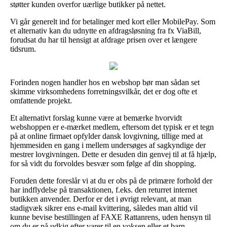
støtter kunden overfor uærlige butikker på nettet.
Vi går generelt ind for betalinger med kort eller MobilePay. Som
et alternativ kan du udnytte en afdragsløsning fra fx ViaBill,
forudsat du har til hensigt at afdrage prisen over et længere
tidsrum.
Forinden nogen handler hos en webshop bør man sådan set
skimme virksomhedens forretningsvilkår, det er dog ofte et
omfattende projekt.
Et alternativt forslag kunne være at bemærke hvorvidt
webshoppen er e-mærket medlem, eftersom det typisk er et tegn
på at online firmaet opfylder dansk lovgivning, tillige med at
hjemmesiden en gang i mellem undersøges af sagkyndige der
mestrer lovgivningen. Dette er desuden din genvej til at få hjælp,
for så vidt du forvoldes besvær som følge af din shopping.
Foruden dette foreslår vi at du er obs på de primære forhold der
har indflydelse på transaktionen, f.eks. den returret internet
butikken anvender. Derfor er det i øvrigt relevant, at man
stadigvæk sikrer ens e-mail kvittering, således man altid vil
kunne bevise bestillingen af FAXE Rattanrens, uden hensyn til
om du er på udkig efter varer til en voksen eller et barn.