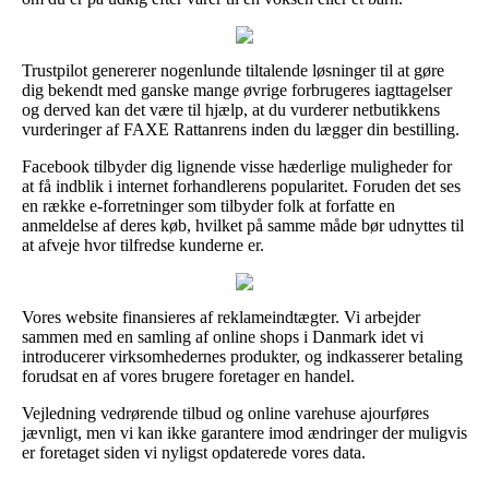
Trustpilot genererer nogenlunde tiltalende løsninger til at gøre
dig bekendt med ganske mange øvrige forbrugeres iagttagelser
og derved kan det være til hjælp, at du vurderer netbutikkens
vurderinger af FAXE Rattanrens inden du lægger din bestilling.
Facebook tilbyder dig lignende visse hæderlige muligheder for
at få indblik i internet forhandlerens popularitet. Foruden det ses
en række e-forretninger som tilbyder folk at forfatte en
anmeldelse af deres køb, hvilket på samme måde bør udnyttes til
at afveje hvor tilfredse kunderne er.
Vores website finansieres af reklameindtægter. Vi arbejder
sammen med en samling af online shops i Danmark idet vi
introducerer virksomhedernes produkter, og indkasserer betaling
forudsat en af vores brugere foretager en handel.
Vejledning vedrørende tilbud og online varehuse ajourføres
jævnligt, men vi kan ikke garantere imod ændringer der muligvis
er foretaget siden vi nyligst opdaterede vores data.