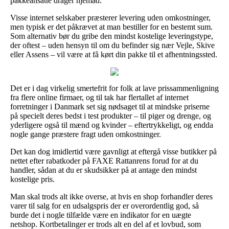
pakkeansatte drager hjemad.
Visse internet selskaber præsterer levering uden omkostninger,
men typisk er det påkrævet at man bestiller for en bestemt sum.
Som alternativ bør du gribe den mindst kostelige leveringstype,
der oftest – uden hensyn til om du befinder sig nær Vejle, Skive
eller Assens – vil være at få kørt din pakke til et afhentningssted.
Det er i dag virkelig smertefrit for folk at lave prissammenligning
fra flere online firmaer, og til tak har flertallet af internet
forretninger i Danmark set sig nødsaget til at mindske priserne
på specielt deres bedst i test produkter – til piger og drenge, og
yderligere også til mænd og kvinder – eftertrykkeligt, og endda
nogle gange præstere fragt uden omkostninger.
Det kan dog imidlertid være gavnligt at eftergå visse butikker på
nettet efter rabatkoder på FAXE Rattanrens forud for at du
handler, sådan at du er skudsikker på at antage den mindst
kostelige pris.
Man skal trods alt ikke overse, at hvis en shop forhandler deres
varer til salg for en udsalgspris der er overordentlig god, så
burde det i nogle tilfælde være en indikator for en uægte
netshop. Kortbetalinger er trods alt en del af et lovbud, som