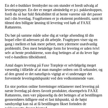
En del e-butikker frembyder nu om stunder et bredt udvalg af
leveringstyper. En der er meget almindelig er p.t. pakkeshoppen,
fordi du så har fuld fleksibilitet til at hente varerne når det passer
ind i din hverdag. Fragtformen er jo ekstremt problemfri, samt tit
tilmed den billigste løsning til levering ved køb af FAXE
Rattanrens.
Du bør på samme måde udse dig at vælge afsending til din
bopæl eller til adressen på dit arbejde. Fragttypen viser sig en
gang i mellem et hak mere pebret, men ydermere usædvanlig
problemfri. Den mest betalelige form for levering er uden tvivl
selv at hente produkterne, som dog betinges af at du lever lige
ved e-handlens tilholdssted.
Antal dages levering på Faxe Træpleje er selvfølgelig meget
væsentlig i tilfælde af at man mangler ordren om få sekunder, og
af den grund er det naturligvis vigtigt at vi undersøger det
forventede leveringstidspunkt ved den vedkommende vare.
En stor portion online forretninger reklamerer med levering på
næste hverdag på deres favorit produkter, eksempelvis FAXE
Rattanrens, men vær påpasselig da det betinges af at bestillingen
gennemføres tidligere end et fast tidspunkt, så de højst
sandsynligt kan nå at få bestillingen fikset forinden de