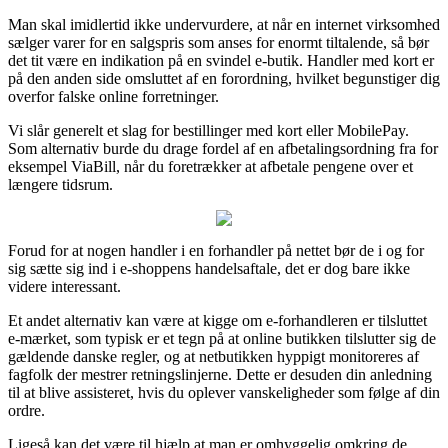
Man skal imidlertid ikke undervurdere, at når en internet virksomhed
sælger varer for en salgspris som anses for enormt tiltalende, så bør
det tit være en indikation på en svindel e-butik. Handler med kort er
på den anden side omsluttet af en forordning, hvilket begunstiger dig
overfor falske online forretninger.
Vi slår generelt et slag for bestillinger med kort eller MobilePay.
Som alternativ burde du drage fordel af en afbetalingsordning fra for
eksempel ViaBill, når du foretrækker at afbetale pengene over et
længere tidsrum.
Forud for at nogen handler i en forhandler på nettet bør de i og for
sig sætte sig ind i e-shoppens handelsaftale, det er dog bare ikke
videre interessant.
Et andet alternativ kan være at kigge om e-forhandleren er tilsluttet
e-mærket, som typisk er et tegn på at online butikken tilslutter sig de
gældende danske regler, og at netbutikken hyppigt monitoreres af
fagfolk der mestrer retningslinjerne. Dette er desuden din anledning
til at blive assisteret, hvis du oplever vanskeligheder som følge af din
ordre.
Ligeså kan det være til hjælp at man er omhyggelig omkring de