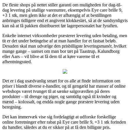
De fleste shops på nettet stiller garanti om muligheden for dag-til-
dag levering på utallige varenumre, eksempelvis Eye care brille 9,
+3 1 stk, men glem ikke at det er afhængig af at bestillingen
anbringes tidligere end et angivent klokkeslæt, så at de sandsynligvis
kan nå at få pakken distribueret før lagerpersonalet har fyraften.
Enkelte internet virksomheder præsterer levering uden betaling, men
tit er det under betingelse af at man handler for et fastsat beløb.
Desuden skal man udvælge den prisbilligste leveringsmanér, hvilket
mange gange – uanset om man bor tæt på Taastrup, Kalundborg
eller Aars – vil blive at få dem til at køre varerne til et
afhentningssted.
Det er i dag usædvanlig smart for os alle at finde information om
priser i blandt diverse e-handler, og til gengæld har masser af online
webshops været tvunget til at sænke salgsværdien på deres
produkter – til drenge og piger, og samtidig også til kvinder og
mænd – kolossalt, og endda nogle gange præstere levering uden
beregning.
Det kan immervæk vise sig fordelagtigt at udforske forskellige
online forretninger efter rabat på Eye care brille 9, +3 1 stk forinden
du handler, således at du er sikker på at få den billigste pris.