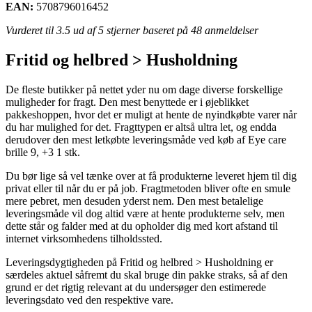
EAN:
5708796016452
Vurderet til
3.5
ud af 5 stjerner baseret på
48
anmeldelser
Fritid og helbred > Husholdning
De fleste butikker på nettet yder nu om dage diverse forskellige
muligheder for fragt. Den mest benyttede er i øjeblikket
pakkeshoppen, hvor det er muligt at hente de nyindkøbte varer når
du har mulighed for det. Fragttypen er altså ultra let, og endda
derudover den mest letkøbte leveringsmåde ved køb af Eye care
brille 9, +3 1 stk.
Du bør lige så vel tænke over at få produkterne leveret hjem til dig
privat eller til når du er på job. Fragtmetoden bliver ofte en smule
mere pebret, men desuden yderst nem. Den mest betalelige
leveringsmåde vil dog altid være at hente produkterne selv, men
dette står og falder med at du opholder dig med kort afstand til
internet virksomhedens tilholdssted.
Leveringsdygtigheden på Fritid og helbred > Husholdning er
særdeles aktuel såfremt du skal bruge din pakke straks, så af den
grund er det rigtig relevant at du undersøger den estimerede
leveringsdato ved den respektive vare.