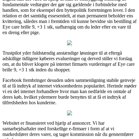
fundamentale vedtægter der gør sig gældende i forbindelse med
handlen, som for eksempel den byttepolitik forretningen lover. I den
relation er det samtidig essesentielt, at man permanent beholder ens
kvittering, således man i fremtiden vil kunne bevidne sin bestilling af
Eye care brille 9, +3 1 stk, uafhængig om du leder efter en vare til
en dreng eller pige.
Trustpilot yder fuldstændig anstændige løsninger til at eftergå
adskillige tidligere køberes evalueringer og derved stiller vi forslag
om, at du bliver klogere på internet firmaets vurderinger af Eye care
brille 9, +3 1 stk inden du shopper.
Facebook frembringer desuden uden sammenligning stabile genveje
til at få indtryk af internet virksomhedens popularitet. Herinde møder
vi en del internet forhandlere hvor man kan nedfælde en omtale af
deres køb, hvilket ydermere burde benyttes til at få et indtryk af
tilfredsheden hos kunderne.
Websitet er finansieret ved hjælp af annoncer. Vi har
samarbejdsaftaler med forskellige e-firmaer i form af at vi
markedsfører deres varer, og tager kommission når du gennemfører