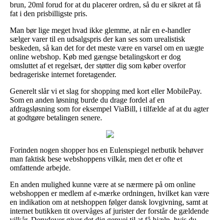
brun, 20ml forud for at du placerer ordren, så du er sikret at få
fat i den prisbilligste pris.
Man bør lige meget hvad ikke glemme, at når en e-handler
sælger varer til en udsalgspris der kan ses som urealistisk
beskeden, så kan det for det meste være en varsel om en uægte
online webshop. Køb med gængse betalingskort er dog
omsluttet af et regelsæt, der støtter dig som køber overfor
bedrageriske internet foretagender.
Generelt slår vi et slag for shopping med kort eller MobilePay.
Som en anden løsning burde du drage fordel af en
afdragsløsning som for eksempel ViaBill, i tilfælde af at du agter
at godtgøre betalingen senere.
Forinden nogen shopper hos en Eulenspiegel netbutik behøver
man faktisk bese webshoppens vilkår, men det er ofte et
omfattende arbejde.
En anden mulighed kunne være at se nærmere på om online
webshoppen er medlem af e-mærke ordningen, hvilket kan være
en indikation om at netshoppen følger dansk lovgivning, samt at
internet butikken tit overvåges af jurister der forstår de gældende
vilkår. Derudover giver det dig genvej til at få hjælp, hvis du