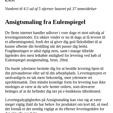
EAN:
Vurderet til
4.5
ud af 5 stjerner baseret på
37
anmeldelser
Ansigtsmaling fra Eulenspiegel
De fleste internet handler udlover i vore dage et stort udvalg af
leveringsmetoder. En sikker vinder er nu til dags at få leveret til
et afhentningssted, fordi det så giver dig god fleksibilitet til at
kunne afhente din bestilling når det passer dig bedst.
Fragtløsningen er altså rigtig nem, samt i mange tilfælde
ligeledes den mest letkøbte mulighed for levering ved køb af
Eulenspiegel ansigtsmaling, brun, 20ml.
Du burde ydermere beslutte dig for at bestille levering hjem til
din privatadresse eller ud til din arbejdsplads. Leveringstypen er
sædvanligvis en tak mere bekostelig, men ydermere ret
uproblematisk. Den mindst kostelige form for levering kan ikke
modsiges at være at du selv henter ordren, som desværre
betinges af at du befinder dig tæt på e-butikkens tilholdssted.
Leveringsdygtigheden på Ansigtsmaling kan vise sig at være
meget vigtig ifald du har behov for produktet om kort tid, så med
det formål er det nemlig vigtigt at du efterser leveringstiden for