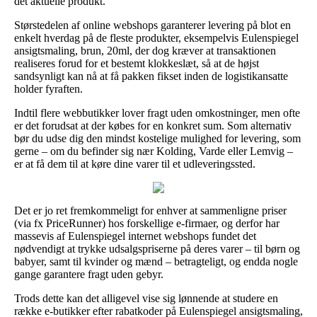
det aktuelle produkt.
Størstedelen af online webshops garanterer levering på blot en
enkelt hverdag på de fleste produkter, eksempelvis Eulenspiegel
ansigtsmaling, brun, 20ml, der dog kræver at transaktionen
realiseres forud for et bestemt klokkeslæt, så at de højst
sandsynligt kan nå at få pakken fikset inden de logistikansatte
holder fyraften.
Indtil flere webbutikker lover fragt uden omkostninger, men ofte
er det forudsat at der købes for en konkret sum. Som alternativ
bør du udse dig den mindst kostelige mulighed for levering, som
gerne – om du befinder sig nær Kolding, Varde eller Lemvig –
er at få dem til at køre dine varer til et udleveringssted.
Det er jo ret fremkommeligt for enhver at sammenligne priser
(via fx PriceRunner) hos forskellige e-firmaer, og derfor har
massevis af Eulenspiegel internet webshops fundet det
nødvendigt at trykke udsalgspriserne på deres varer – til børn og
babyer, samt til kvinder og mænd – betragteligt, og endda nogle
gange garantere fragt uden gebyr.
Trods dette kan det alligevel vise sig lønnende at studere en
række e-butikker efter rabatkoder på Eulenspiegel ansigtsmaling,