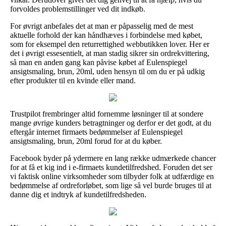
forvoldes problemstillinger ved dit indkøb.
For øvrigt anbefales det at man er påpasselig med de mest
aktuelle forhold der kan håndhæves i forbindelse med købet,
som for eksempel den returrettighed webbutikken lover. Her er
det i øvrigt essesentielt, at man stadig sikrer sin ordrekvittering,
så man en anden gang kan påvise købet af Eulenspiegel
ansigtsmaling, brun, 20ml, uden hensyn til om du er på udkig
efter produkter til en kvinde eller mand.
Trustpilot frembringer altid fornemme løsninger til at sondere
mange øvrige kunders betragtninger og derfor er det godt, at du
eftergår internet firmaets bedømmelser af Eulenspiegel
ansigtsmaling, brun, 20ml forud for at du køber.
Facebook byder på ydermere en lang række udmærkede chancer
for at få et kig ind i e-firmaets kundetilfredshed. Foruden det ser
vi faktisk online virksomheder som tilbyder folk at udfærdige en
bedømmelse af ordreforløbet, som lige så vel burde bruges til at
danne dig et indtryk af kundetilfredsheden.