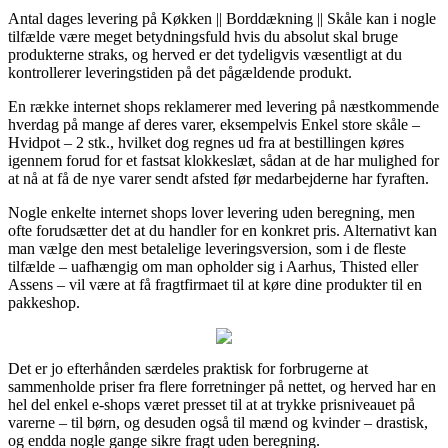
Antal dages levering på Køkken || Borddækning || Skåle kan i nogle
tilfælde være meget betydningsfuld hvis du absolut skal bruge
produkterne straks, og herved er det tydeligvis væsentligt at du
kontrollerer leveringstiden på det pågældende produkt.
En række internet shops reklamerer med levering på næstkommende
hverdag på mange af deres varer, eksempelvis Enkel store skåle –
Hvidpot – 2 stk., hvilket dog regnes ud fra at bestillingen køres
igennem forud for et fastsat klokkeslæt, sådan at de har mulighed for
at nå at få de nye varer sendt afsted før medarbejderne har fyraften.
Nogle enkelte internet shops lover levering uden beregning, men
ofte forudsætter det at du handler for en konkret pris. Alternativt kan
man vælge den mest betalelige leveringsversion, som i de fleste
tilfælde – uafhængig om man opholder sig i Aarhus, Thisted eller
Assens – vil være at få fragtfirmaet til at køre dine produkter til en
pakkeshop.
Det er jo efterhånden særdeles praktisk for forbrugerne at
sammenholde priser fra flere forretninger på nettet, og herved har en
hel del enkel e-shops været presset til at at trykke prisniveauet på
varerne – til børn, og desuden også til mænd og kvinder – drastisk,
og endda nogle gange sikre fragt uden beregning.