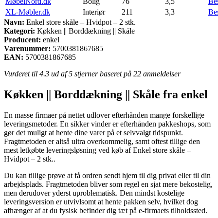
MøbelNord.dk
Bolig
76
3,5
Be
XL-Møbler.dk
Interiør
211
3,3
Be
Navn:
Enkel store skåle – Hvidpot – 2 stk.
Kategori:
Køkken || Borddækning || Skåle
Producent:
enkel
Varenummer:
5700381867685
EAN:
5700381867685
Vurderet til
4.3
ud af 5 stjerner baseret på
22
anmeldelser
Køkken || Borddækning || Skåle fra enkel
En masse firmaer på nettet udlover efterhånden mange forskellige
leveringsmetoder. En sikker vinder er efterhånden pakkeshops, som
gør det muligt at hente dine varer på et selvvalgt tidspunkt.
Fragtmetoden er altså ultra overkommelig, samt oftest tillige den
mest letkøbte leveringsløsning ved køb af Enkel store skåle –
Hvidpot – 2 stk..
Du kan tillige prøve at få ordren sendt hjem til dig privat eller til din
arbejdsplads. Fragtmetoden bliver som regel en sjat mere bekostelig,
men derudover yderst uproblematisk. Den mindst kostelige
leveringsversion er utvivlsomt at hente pakken selv, hvilket dog
afhænger af at du fysisk befinder dig tæt på e-firmaets tilholdssted.