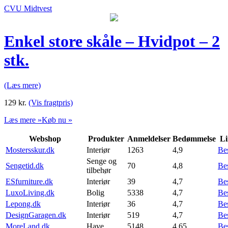
CVU Midtvest
Enkel store skåle – Hvidpot – 2
stk.
(Læs mere)
129
kr.
(Vis fragtpris)
Læs mere »
Køb nu »
Webshop
Produkter
Anmeldelser
Bedømmelse
Li
Mostersskur.dk
Interiør
1263
4,9
Be
Senge og
Sengetid.dk
70
4,8
Be
tilbehør
ESfurniture.dk
Interiør
39
4,7
Be
LuxoLiving.dk
Bolig
5338
4,7
Be
Lepong.dk
Interiør
36
4,7
Be
DesignGaragen.dk
Interiør
519
4,7
Be
MoreLand.dk
Have
5148
4,65
Be