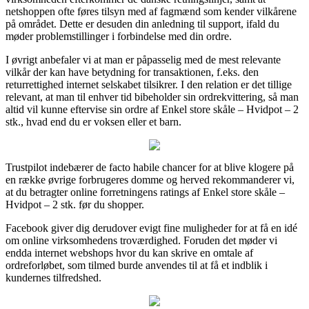
netshoppen ofte føres tilsyn med af fagmænd som kender vilkårene
på området. Dette er desuden din anledning til support, ifald du
møder problemstillinger i forbindelse med din ordre.
I øvrigt anbefaler vi at man er påpasselig med de mest relevante
vilkår der kan have betydning for transaktionen, f.eks. den
returrettighed internet selskabet tilsikrer. I den relation er det tillige
relevant, at man til enhver tid bibeholder sin ordrekvittering, så man
altid vil kunne eftervise sin ordre af Enkel store skåle – Hvidpot – 2
stk., hvad end du er voksen eller et barn.
Trustpilot indebærer de facto habile chancer for at blive klogere på
en række øvrige forbrugeres domme og herved rekommanderer vi,
at du betragter online forretningens ratings af Enkel store skåle –
Hvidpot – 2 stk. før du shopper.
Facebook giver dig derudover evigt fine muligheder for at få en idé
om online virksomhedens troværdighed. Foruden det møder vi
endda internet webshops hvor du kan skrive en omtale af
ordreforløbet, som tilmed burde anvendes til at få et indblik i
kundernes tilfredshed.