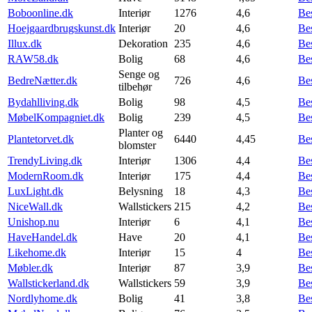
Boboonline.dk
Interiør
1276
4,6
Be
Hoejgaardbrugskunst.dk
Interiør
20
4,6
Be
Illux.dk
Dekoration
235
4,6
Be
RAW58.dk
Bolig
68
4,6
Be
Senge og
BedreNætter.dk
726
4,6
Be
tilbehør
Bydahlliving.dk
Bolig
98
4,5
Be
MøbelKompagniet.dk
Bolig
239
4,5
Be
Planter og
Plantetorvet.dk
6440
4,45
Be
blomster
TrendyLiving.dk
Interiør
1306
4,4
Be
ModernRoom.dk
Interiør
175
4,4
Be
LuxLight.dk
Belysning
18
4,3
Be
NiceWall.dk
Wallstickers
215
4,2
Be
Unishop.nu
Interiør
6
4,1
Be
HaveHandel.dk
Have
20
4,1
Be
Likehome.dk
Interiør
15
4
Be
Møbler.dk
Interiør
87
3,9
Be
Wallstickerland.dk
Wallstickers
59
3,9
Be
Nordlyhome.dk
Bolig
41
3,8
Be