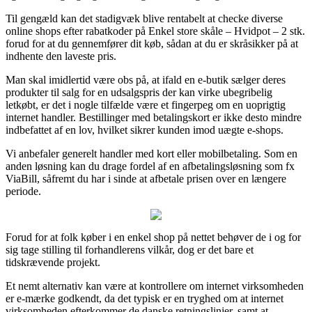
Til gengæld kan det stadigvæk blive rentabelt at checke diverse
online shops efter rabatkoder på Enkel store skåle – Hvidpot – 2 stk.
forud for at du gennemfører dit køb, sådan at du er skråsikker på at
indhente den laveste pris.
Man skal imidlertid være obs på, at ifald en e-butik sælger deres
produkter til salg for en udsalgspris der kan virke ubegribelig
letkøbt, er det i nogle tilfælde være et fingerpeg om en uoprigtig
internet handler. Bestillinger med betalingskort er ikke desto mindre
indbefattet af en lov, hvilket sikrer kunden imod uægte e-shops.
Vi anbefaler generelt handler med kort eller mobilbetaling. Som en
anden løsning kan du drage fordel af en afbetalingsløsning som fx
ViaBill, såfremt du har i sinde at afbetale prisen over en længere
periode.
Forud for at folk køber i en enkel shop på nettet behøver de i og for
sig tage stilling til forhandlerens vilkår, dog er det bare et
tidskrævende projekt.
Et nemt alternativ kan være at kontrollere om internet virksomheden
er e-mærke godkendt, da det typisk er en tryghed om at internet
virksomheden efterkommer de danske retningslinjer, samt at