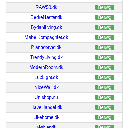
RAW58.dk
Besøg
BedreNætter.dk
Besøg
Bydahlliving.dk
Besøg
MøbelKompagniet.dk
Besøg
Plantetorvet.dk
Besøg
TrendyLiving.dk
Besøg
ModernRoom.dk
Besøg
LuxLight.dk
Besøg
NiceWall.dk
Besøg
Unishop.nu
Besøg
HaveHandel.dk
Besøg
Likehome.dk
Besøg
Møbler.dk
Besøg