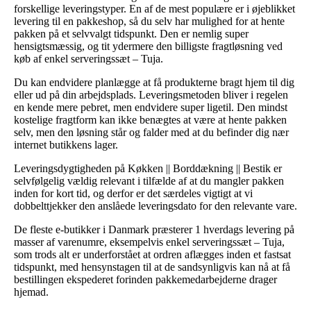
forskellige leveringstyper. En af de mest populære er i øjeblikket
levering til en pakkeshop, så du selv har mulighed for at hente
pakken på et selvvalgt tidspunkt. Den er nemlig super
hensigtsmæssig, og tit ydermere den billigste fragtløsning ved
køb af enkel serveringssæt – Tuja.
Du kan endvidere planlægge at få produkterne bragt hjem til dig
eller ud på din arbejdsplads. Leveringsmetoden bliver i regelen
en kende mere pebret, men endvidere super ligetil. Den mindst
kostelige fragtform kan ikke benægtes at være at hente pakken
selv, men den løsning står og falder med at du befinder dig nær
internet butikkens lager.
Leveringsdygtigheden på Køkken || Borddækning || Bestik er
selvfølgelig vældig relevant i tilfælde af at du mangler pakken
inden for kort tid, og derfor er det særdeles vigtigt at vi
dobbelttjekker den anslåede leveringsdato for den relevante vare.
De fleste e-butikker i Danmark præsterer 1 hverdags levering på
masser af varenumre, eksempelvis enkel serveringssæt – Tuja,
som trods alt er underforstået at ordren aflægges inden et fastsat
tidspunkt, med hensynstagen til at de sandsynligvis kan nå at få
bestillingen ekspederet forinden pakkemedarbejderne drager
hjemad.