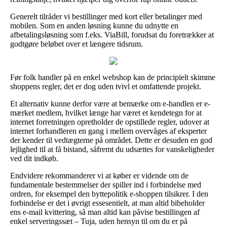
Generelt tilråder vi bestillinger med kort eller betalinger med
mobilen. Som en anden løsning kunne du udnytte en
afbetalingsløsning som f.eks. ViaBill, forudsat du foretrækker at
godtgøre beløbet over et længere tidsrum.
Før folk handler på en enkel webshop kan de principielt skimme
shoppens regler, det er dog uden tvivl et omfattende projekt.
Et alternativ kunne derfor være at bemærke om e-handlen er e-
mærket medlem, hvilket længe har været et kendetegn for at
internet forretningen opretholder de opstillede regler, udover at
internet forhandleren en gang i mellem overvåges af eksperter
der kender til vedtægterne på området. Dette er desuden en god
lejlighed til at få bistand, såfremt du udsættes for vanskeligheder
ved dit indkøb.
Endvidere rekommanderer vi at køber er vidende om de
fundamentale bestemmelser der spiller ind i forbindelse med
ordren, for eksempel den byttepolitik e-shoppen tilsikrer. I den
forbindelse er det i øvrigt essesentielt, at man altid bibeholder
ens e-mail kvittering, så man altid kan påvise bestillingen af
enkel serveringssæt – Tuja, uden hensyn til om du er på