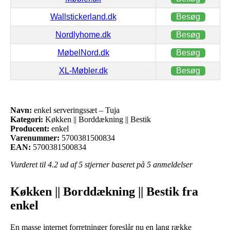
Wallstickerland.dk
Besøg
Nordlyhome.dk
Besøg
MøbelNord.dk
Besøg
XL-Møbler.dk
Besøg
Navn:
enkel serveringssæt – Tuja
Kategori:
Køkken || Borddækning || Bestik
Producent:
enkel
Varenummer:
5700381500834
EAN:
5700381500834
Vurderet til
4.2
ud af 5 stjerner baseret på
5
anmeldelser
Køkken || Borddækning || Bestik fra
enkel
En masse internet forretninger foreslår nu en lang række