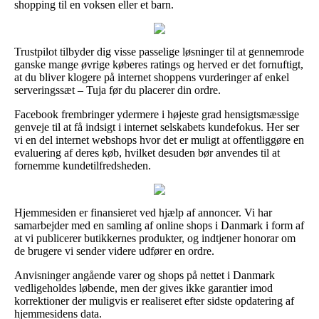
shopping til en voksen eller et barn.
Trustpilot tilbyder dig visse passelige løsninger til at gennemrode
ganske mange øvrige køberes ratings og herved er det fornuftigt,
at du bliver klogere på internet shoppens vurderinger af enkel
serveringssæt – Tuja før du placerer din ordre.
Facebook frembringer ydermere i højeste grad hensigtsmæssige
genveje til at få indsigt i internet selskabets kundefokus. Her ser
vi en del internet webshops hvor det er muligt at offentliggøre en
evaluering af deres køb, hvilket desuden bør anvendes til at
fornemme kundetilfredsheden.
Hjemmesiden er finansieret ved hjælp af annoncer. Vi har
samarbejder med en samling af online shops i Danmark i form af
at vi publicerer butikkernes produkter, og indtjener honorar om
de brugere vi sender videre udfører en ordre.
Anvisninger angående varer og shops på nettet i Danmark
vedligeholdes løbende, men der gives ikke garantier imod
korrektioner der muligvis er realiseret efter sidste opdatering af
hjemmesidens data.