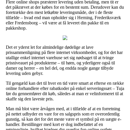
Flere online shops præsterer levering uden betaling, men tit er
det påkrævet at der købes for en bestemt sum. Derudover kan du
foretrække den mest letkøbte leveringsmåde, der i de fleste
tilfælde – hvad end man opholder sig i Herning, Frederiksværk
eller Fredensborg – vil være at få leveret din pakke til en
pakkeshop.
Det er yderst let for almindelige dødelige at lave
prissammenligning på flere internet virksomheder, og for det har
utallige enkel internet varehuse set sig nødsaget til at tvinge
prisniveauet på produkterne – til børn, og yderligere også til
damer og herrer – en hel del, og endda nogle gange tilbyde
levering uden gebyr.
Til gengæld kan det til hver en tid være smart at efterse en række
online forhandlere efter rabatkoder på enkel serveringssæt – Tuja
før du gennemfører dit køb, således at man er velinformeret til at
skaffe sig den laveste pris.
Man må blot være årvågen med, at i tilfælde af at en forretning
på nettet udbyder en vare for en salgspris som er overordentlig
gunstig, så kan det for det meste være et symbol på en uægte e-
handler. Bestillinger med kort er dog indbefattet af en
retningslinje, hvilket hjælper dig overfor fup online outlets.