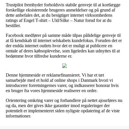
Trustpilot frembyder forholdsvis stabile genveje til at kortlægge
forskellige eksisterende brugeres anmeldelser og på grund af
dette anbefales det, at du besigtiger internet virksomhedens
ratings af Engel T-shirt – Uld/Silke – Natur forud for at du
bestiller.
Facebook medfører på samme måde tilpas pålidelige genveje til
at få kendskab til internet selskabets kundefokus. Foruden det er
der endda internet outlets hvor det er muligt at publicere en
omtale af deres købsoplevelse, som ligeledes kan udnyttes til at
bedømme hvor tilfredse kunderne er.
Denne hjemmeside er reklamefinansieret. Vi har et tæt
samarbejde med et hold af online shops i Danmark hvori vi
introducerer forretningernes varer, og indkasserer honorar hvis
en bruger fra vores hjemmeside realiserer en ordre.
Orientering omkring varer og forhandlere på nettet ajourføres nu
og da, men der gives ikke garantier imod reguleringer der
potentielt er implementeret siden nyligste opdatering af de viste
informationer.