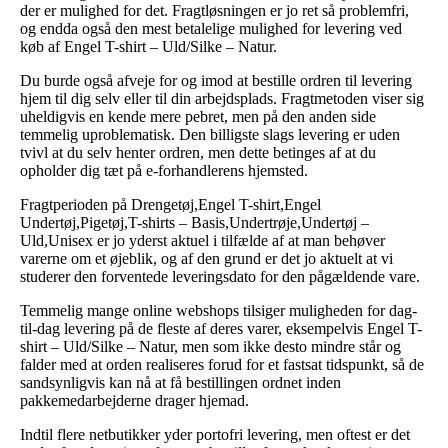
der er mulighed for det. Fragtløsningen er jo ret så problemfri,
og endda også den mest betalelige mulighed for levering ved
køb af Engel T-shirt – Uld/Silke – Natur.
Du burde også afveje for og imod at bestille ordren til levering
hjem til dig selv eller til din arbejdsplads. Fragtmetoden viser sig
uheldigvis en kende mere pebret, men på den anden side
temmelig uproblematisk. Den billigste slags levering er uden
tvivl at du selv henter ordren, men dette betinges af at du
opholder dig tæt på e-forhandlerens hjemsted.
Fragtperioden på Drengetøj,Engel T-shirt,Engel
Undertøj,Pigetøj,T-shirts – Basis,Undertrøje,Undertøj –
Uld,Unisex er jo yderst aktuel i tilfælde af at man behøver
varerne om et øjeblik, og af den grund er det jo aktuelt at vi
studerer den forventede leveringsdato for den pågældende vare.
Temmelig mange online webshops tilsiger muligheden for dag-
til-dag levering på de fleste af deres varer, eksempelvis Engel T-
shirt – Uld/Silke – Natur, men som ikke desto mindre står og
falder med at orden realiseres forud for et fastsat tidspunkt, så de
sandsynligvis kan nå at få bestillingen ordnet inden
pakkemedarbejderne drager hjemad.
Indtil flere netbutikker yder portofri levering, men oftest er det