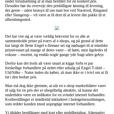
under forudsætning af at man bestiller for en konkret pris.
Desuden bør du overveje den prisbilligste løsning til levering,
der gerne – uden hensyn til om man bor ved Næstved, Ringsted
eller Slangerup – vil være at få dem til at levere din pakke til et
afhentningssted.
Det har vist sig at være vældig bekvemt for os alle at
sammenholde priser på tværs af e-shops, og på grund af dette
har langt de fleste Engel e-firmaer set sig nødsaget til at mindske
prisniveauet på mange af deres varer – til børn, men ligeledes til
voksne – enormt, og endda nogle gange yde fragt uden gebyr.
Derfor kan det trods alt være smart at kigge forbi et par
forskellige forhandlere på nettet efter udsalg på Engel T-shirt –
Uld/Silke – Natur inden du køber, så man ikke er i tvivl om at få
fat i den bedste pris.
Man må dog ikke glemme, at når en e-shop markedsfører varer
til salg for en pris der er ubegribelig attraktiv, så kunne det
undertiden være en indikator for en svindel internet forhandler.
Kortbestillinger er imidlertid inkluderet i Indsigelsesordningen,
som redder kunden imod uoprigtige internet forhandlere.
Vi tilråder bestillinger med kort eller mobilbetaling. Alternativt