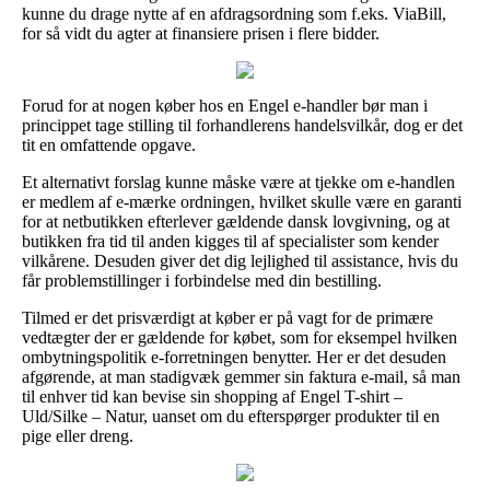
kunne du drage nytte af en afdragsordning som f.eks. ViaBill,
for så vidt du agter at finansiere prisen i flere bidder.
Forud for at nogen køber hos en Engel e-handler bør man i
princippet tage stilling til forhandlerens handelsvilkår, dog er det
tit en omfattende opgave.
Et alternativt forslag kunne måske være at tjekke om e-handlen
er medlem af e-mærke ordningen, hvilket skulle være en garanti
for at netbutikken efterlever gældende dansk lovgivning, og at
butikken fra tid til anden kigges til af specialister som kender
vilkårene. Desuden giver det dig lejlighed til assistance, hvis du
får problemstillinger i forbindelse med din bestilling.
Tilmed er det prisværdigt at køber er på vagt for de primære
vedtægter der er gældende for købet, som for eksempel hvilken
ombytningspolitik e-forretningen benytter. Her er det desuden
afgørende, at man stadigvæk gemmer sin faktura e-mail, så man
til enhver tid kan bevise sin shopping af Engel T-shirt –
Uld/Silke – Natur, uanset om du efterspørger produkter til en
pige eller dreng.