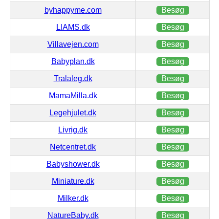
byhappyme.com
Besøg
LIAMS.dk
Besøg
Villavejen.com
Besøg
Babyplan.dk
Besøg
Tralaleg.dk
Besøg
MamaMilla.dk
Besøg
Legehjulet.dk
Besøg
Livrig.dk
Besøg
Netcentret.dk
Besøg
Babyshower.dk
Besøg
Miniature.dk
Besøg
Milker.dk
Besøg
NatureBaby.dk
Besøg