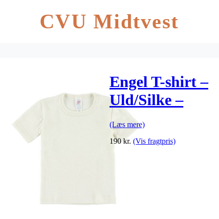
CVU Midtvest
Engel T-shirt –
Uld/Silke –
Natur
(Læs mere)
190
kr.
(Vis fragtpris)