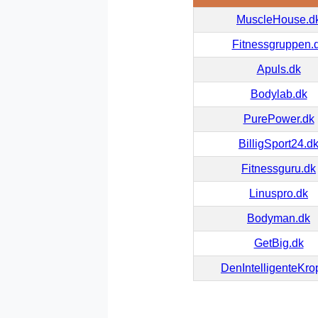
MuscleHouse.d
Fitnessgruppen.
Apuls.dk
Bodylab.dk
PurePower.dk
BilligSport24.d
Fitnessguru.dk
Linuspro.dk
Bodyman.dk
GetBig.dk
DenIntelligenteKro