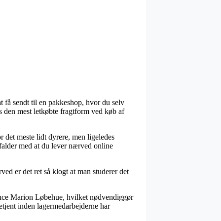
at få sendt til en pakkeshop, hvor du selv
s den mest letkøbte fragtform ved køb af
or det meste lidt dyrere, men ligeledes
g falder med at du lever nærved online
d er det ret så klogt at man studerer det
urance Marion Løbehue, hvilket nødvendiggør
 betjent inden lagermedarbejderne har