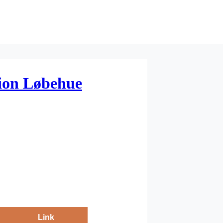
ion Løbehue
Link