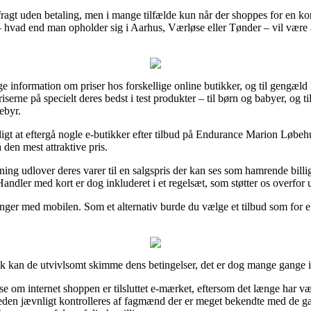
fragt uden betaling, men i mange tilfælde kun når der shoppes for en ko
 hvad end man opholder sig i Aarhus, Værløse eller Tønder – vil være at f
ge information om priser hos forskellige online butikker, og til gengæld 
serne på specielt deres bedst i test produkter – til børn og babyer, og til
ebyr.
ligt at eftergå nogle e-butikker efter tilbud på Endurance Marion Løbeh
 den mest attraktive pris.
tning udlover deres varer til en salgspris der kan ses som hamrende bill
andler med kort er dog inkluderet i et regelsæt, som støtter os overfor
linger med mobilen. Som et alternativ burde du vælge et tilbud som for 
ik kan de utvivlsomt skimme dens betingelser, det er dog mange gange 
om internet shoppen er tilsluttet e-mærket, eftersom det længe har være
mheden jævnligt kontrolleres af fagmænd der er meget bekendte med de g