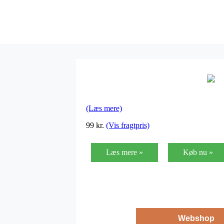
(Læs mere)
99
kr.
(Vis fragtpris)
Læs mere »
Køb nu »
Webshop