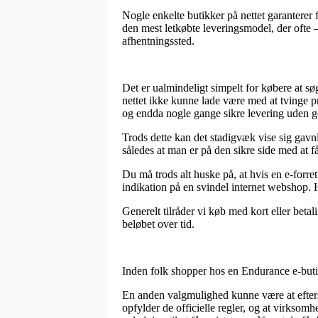
Nogle enkelte butikker på nettet garanterer 
den mest letkøbte leveringsmodel, der ofte –
afhentningssted.
Det er ualmindeligt simpelt for købere at sø
nettet ikke kunne lade være med at tvinge pri
og endda nogle gange sikre levering uden g
Trods dette kan det stadigvæk vise sig gavn
således at man er på den sikre side med at få
Du må trods alt huske på, at hvis en e-forre
indikation på en svindel internet webshop. H
Generelt tilråder vi køb med kort eller beta
beløbet over tid.
Inden folk shopper hos en Endurance e-but
En anden valgmulighed kunne være at efterse 
opfylder de officielle regler, og at virkso