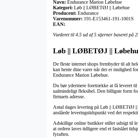
Navn:
Endurance Marion Løbehue
Kategori:
Løb || LØBETØJ || Løbehue
Producent:
Endurance
Varenummer:
191-E153461-191-1001S
EAN:
Vurderet til
4.5
ud af 5 stjerner baseret på
2
Løb || LØBETØJ || Løbehu
De fleste internet shops frembyder til alt h
kan hente dine varer når der er mulighed fo
Endurance Marion Løbehue.
Du bør ydermere foretrække at få leveret til 
ualmindeligt fleksibel. Den billigste form f
firmaets adresse.
Antal dages levering på Løb || LØBETØJ || 
anslåede leveringstidspunkt ved det respekt
Adskillige online butikker stiller udsigt t
at ordren laves tidligere end et fastslået ti
fyraften.