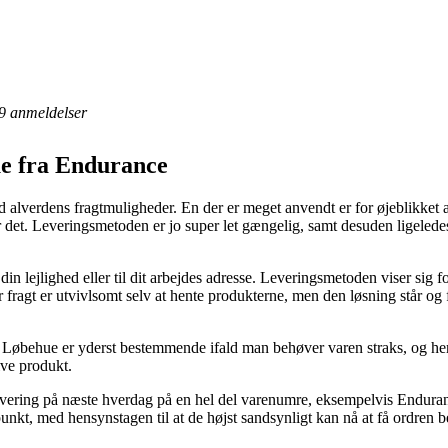
9
anmeldelser
e fra Endurance
eld alverdens fragtmuligheder. En der er meget anvendt er for øjeblikket 
r det. Leveringsmetoden er jo super let gængelig, samt desuden ligelede
din lejlighed eller til dit arbejdes adresse. Leveringsmetoden viser sig f
or fragt er utvivlsomt selv at hente produkterne, men den løsning står o
Løbehue er yderst bestemmende ifald man behøver varen straks, og herve
ive produkt.
il levering på næste hverdag på en hel del varenumre, eksempelvis End
dspunkt, med hensynstagen til at de højst sandsynligt kan nå at få ordren