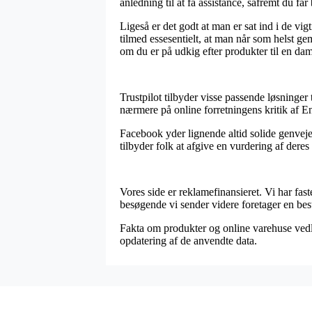
anledning til at få assistance, såfremt du får
Ligeså er det godt at man er sat ind i de vi
tilmed essesentielt, at man når som helst
om du er på udkig efter produkter til en dam
Trustpilot tilbyder visse passende løsninger
nærmere på online forretningens kritik af E
Facebook yder lignende altid solide genveje
tilbyder folk at afgive en vurdering af deres
Vores side er reklamefinansieret. Vi har fas
besøgende vi sender videre foretager en best
Fakta om produkter og online varehuse vedli
opdatering af de anvendte data.