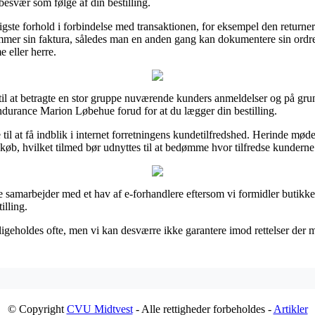
 besvær som følge af din bestilling.
gtigste forhold i forbindelse med transaktionen, for eksempel den returne
 gemmer sin faktura, således man en anden gang kan dokumentere sin or
e eller herre.
 til at betragte en stor gruppe nuværende kunders anmeldelser og på grund
ndurance Marion Løbehue forud for at du lægger din bestilling.
 til at få indblik i internet forretningens kundetilfredshed. Herinde m
 køb, hvilket tilmed bør udnyttes til at bedømme hvor tilfredse kunderne 
te samarbejder med et hav af e-forhandlere eftersom vi formidler butikke
illing.
geholdes ofte, men vi kan desværre ikke garantere imod rettelser der m
© Copyright
CVU Midtvest
- Alle rettigheder forbeholdes -
Artikler