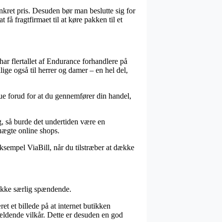
nkret pris. Desuden bør man beslutte sig for
å fragtfirmaet til at køre pakken til et
har flertallet af Endurance forhandlere på
lige også til herrer og damer – en hel del,
ue forud for at du gennemfører din handel,
ig, så burde det undertiden være en
 uægte online shops.
eksempel ViaBill, når du tilstræber at dække
ikke særlig spændende.
t et billede på at internet butikken
ældende vilkår. Dette er desuden en god