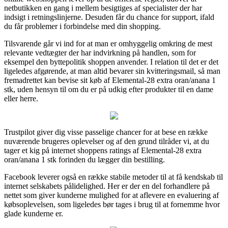
netbutikken en gang i mellem besigtiges af specialister der har
indsigt i retningslinjerne. Desuden får du chance for support, ifald
du får problemer i forbindelse med din shopping.
Tilsvarende går vi ind for at man er omhyggelig omkring de mest
relevante vedtægter der har indvirkning på handlen, som for
eksempel den byttepolitik shoppen anvender. I relation til det er det
ligeledes afgørende, at man altid bevarer sin kvitteringsmail, så man
fremadrettet kan bevise sit køb af Elemental-28 extra oran/anana 1
stk, uden hensyn til om du er på udkig efter produkter til en dame
eller herre.
Trustpilot giver dig visse passelige chancer for at bese en række
nuværende brugeres oplevelser og af den grund tilråder vi, at du
tager et kig på internet shoppens ratings af Elemental-28 extra
oran/anana 1 stk forinden du lægger din bestilling.
Facebook leverer også en række stabile metoder til at få kendskab til
internet selskabets pålidelighed. Her er der en del forhandlere på
nettet som giver kunderne mulighed for at aflevere en evaluering af
købsoplevelsen, som ligeledes bør tages i brug til at fornemme hvor
glade kunderne er.