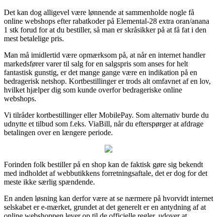
Det kan dog alligevel være lønnende at sammenholde nogle få
online webshops efter rabatkoder på Elemental-28 extra oran/anana
1 stk forud for at du bestiller, så man er skråsikker på at få fat i den
mest betalelige pris.
Man må imidlertid være opmærksom på, at når en internet handler
markedsfører varer til salg for en salgspris som anses for helt
fantastisk gunstig, er det mange gange være en indikation på en
bedragerisk netshop. Kortbestillinger er trods alt omfavnet af en lov,
hvilket hjælper dig som kunde overfor bedrageriske online
webshops.
Vi tilråder kortbestillinger eller MobilePay. Som alternativ burde du
udnytte et tilbud som f.eks. ViaBill, når du efterspørger at afdrage
betalingen over en længere periode.
Forinden folk bestiller på en shop kan de faktisk gøre sig bekendt
med indholdet af webbutikkens forretningsaftale, det er dog for det
meste ikke særlig spændende.
En anden løsning kan derfor være at se nærmere på hvorvidt internet
selskabet er e-mærket, grundet at det generelt er en antydning af at
online webshoppen lever op til de officielle regler, udover at