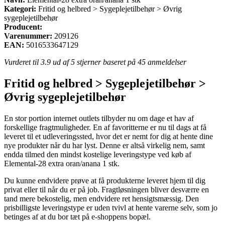
Kategori:
Fritid og helbred > Sygeplejetilbehør > Øvrig
sygeplejetilbehør
Producent:
Varenummer:
209126
EAN:
5016533647129
Vurderet til
3.9
ud af 5 stjerner baseret på
45
anmeldelser
Fritid og helbred > Sygeplejetilbehør >
Øvrig sygeplejetilbehør
En stor portion internet outlets tilbyder nu om dage et hav af
forskellige fragtmuligheder. En af favoritterne er nu til dags at få
leveret til et udleveringssted, hvor det er nemt for dig at hente dine
nye produkter når du har lyst. Denne er altså virkelig nem, samt
endda tilmed den mindst kostelige leveringstype ved køb af
Elemental-28 extra oran/anana 1 stk.
Du kunne endvidere prøve at få produkterne leveret hjem til dig
privat eller til når du er på job. Fragtløsningen bliver desværre en
tand mere bekostelig, men endvidere ret hensigtsmæssig. Den
prisbilligste leveringstype er uden tvivl at hente varerne selv, som jo
betinges af at du bor tæt på e-shoppens bopæl.