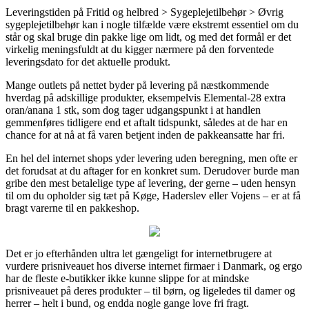
Leveringstiden på Fritid og helbred > Sygeplejetilbehør > Øvrig
sygeplejetilbehør kan i nogle tilfælde være ekstremt essentiel om du
står og skal bruge din pakke lige om lidt, og med det formål er det
virkelig meningsfuldt at du kigger nærmere på den forventede
leveringsdato for det aktuelle produkt.
Mange outlets på nettet byder på levering på næstkommende
hverdag på adskillige produkter, eksempelvis Elemental-28 extra
oran/anana 1 stk, som dog tager udgangspunkt i at handlen
gemmenføres tidligere end et aftalt tidspunkt, således at de har en
chance for at nå at få varen betjent inden de pakkeansatte har fri.
En hel del internet shops yder levering uden beregning, men ofte er
det forudsat at du aftager for en konkret sum. Derudover burde man
gribe den mest betalelige type af levering, der gerne – uden hensyn
til om du opholder sig tæt på Køge, Haderslev eller Vojens – er at få
bragt varerne til en pakkeshop.
Det er jo efterhånden ultra let gængeligt for internetbrugere at
vurdere prisniveauet hos diverse internet firmaer i Danmark, og ergo
har de fleste e-butikker ikke kunne slippe for at mindske
prisniveauet på deres produkter – til børn, og ligeledes til damer og
herrer – helt i bund, og endda nogle gange love fri fragt.