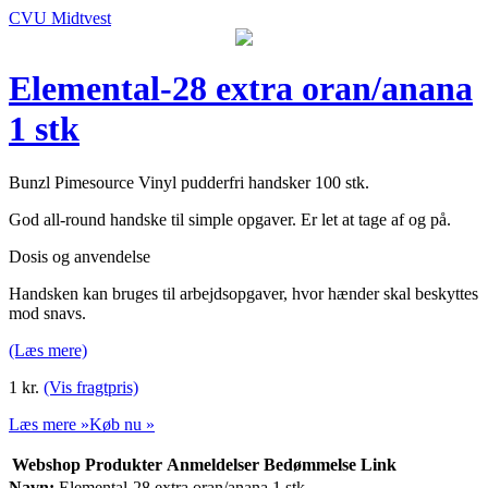
CVU Midtvest
Elemental-28 extra oran/anana
1 stk
Bunzl Pimesource Vinyl pudderfri handsker 100 stk.
God all-round handske til simple opgaver. Er let at tage af og på.
Dosis og anvendelse
Handsken kan bruges til arbejdsopgaver, hvor hænder skal beskyttes
mod snavs.
(Læs mere)
1
kr.
(Vis fragtpris)
Læs mere »
Køb nu »
Webshop
Produkter
Anmeldelser
Bedømmelse
Link
Navn:
Elemental-28 extra oran/anana 1 stk