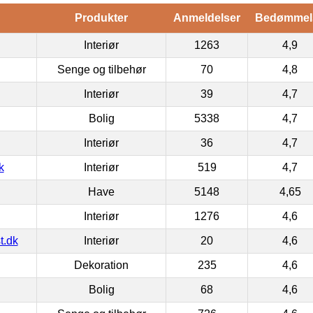
Produkter
Anmeldelser
Bedømmel
Interiør
1263
4,9
Senge og tilbehør
70
4,8
Interiør
39
4,7
Bolig
5338
4,7
Interiør
36
4,7
k
Interiør
519
4,7
Have
5148
4,65
Interiør
1276
4,6
t.dk
Interiør
20
4,6
Dekoration
235
4,6
Bolig
68
4,6