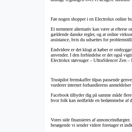
Før nogen shopper i en Electrolux online but
Et nemmere alternativ kan være at efterse 
gældende danske regler, og at online virkso
assistance, hvis du udsættes for problemstill
Endvidere er det klogt at køber er omhyggeli
anvender. I den forbindelse er det også vigt
Electrolux støvsuger – UltraSilencer Zen –
Trustpilot fremskaffer tilpas passende genve
vurderer internet forhandlerens anmeldelse
Facebook tilbyder dig på samme måde flere fr
hvor folk kan nedfælde en bedømmelse af de
Vores side finansieres af annonceindtægter
besøgende vi sender videre foretager et ind