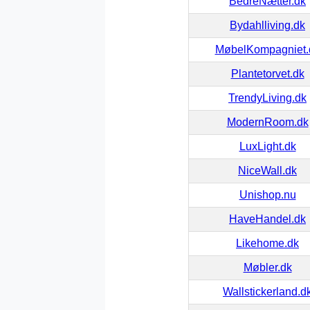
BedreNætter.dk
Bydahlliving.dk
MøbelKompagniet.
Plantetorvet.dk
TrendyLiving.dk
ModernRoom.dk
LuxLight.dk
NiceWall.dk
Unishop.nu
HaveHandel.dk
Likehome.dk
Møbler.dk
Wallstickerland.d