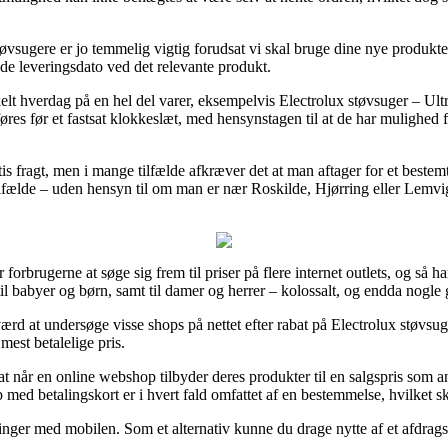
Støvsugere er jo temmelig vigtig forudsat vi skal bruge dine nye produkt
de leveringsdato ved det relevante produkt.
nkelt hverdag på en hel del varer, eksempelvis Electrolux støvsuger –
res før et fastsat klokkeslæt, med hensynstagen til at de har mulighed fo
is fragt, men i mange tilfælde afkræver det at man aftager for et bestem
ilfælde – uden hensyn til om man er nær Roskilde, Hjørring eller Lemvig –
 forbrugerne at søge sig frem til priser på flere internet outlets, og så 
 til babyer og børn, samt til damer og herrer – kolossalt, og endda nogle 
n værd at undersøge visse shops på nettet efter rabat på Electrolux stø
mest betalelige pris.
når en online webshop tilbyder deres produkter til en salgspris som ans
 med betalingskort er i hvert fald omfattet af en bestemmelse, hvilket s
linger med mobilen. Som et alternativ kunne du drage nytte af et afdragst