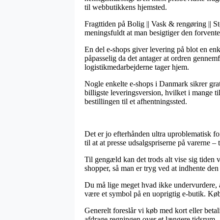
til webbutikkens hjemsted.
Fragttiden på Bolig || Vask & rengøring || 
meningsfuldt at man besigtiger den forvente
En del e-shops giver levering på blot en e
påpasselig da det antager at ordren gennemfø
logistikmedarbejderne tager hjem.
Nogle enkelte e-shops i Danmark sikrer grat
billigste leveringsversion, hvilket i mange t
bestillingen til et afhentningssted.
Det er jo efterhånden ultra uproblematisk for
til at at presse udsalgspriserne på varerne –
Til gengæld kan det trods alt vise sig tide
shopper, så man er tryg ved at indhente den 
Du må lige meget hvad ikke undervurdere, at 
være et symbol på en uoprigtig e-butik. Køb
Generelt foreslår vi køb med kort eller beta
afdrage regningen over et længere tidsrum.