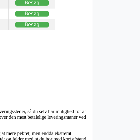
Besøg
Besøg
Besøg
veringssteder, så du selv har mulighed for at
over den mest betalelige leveringsmanér ved
n sjat mere pebret, men endda ekstremt
tår og falder med at du bor med kort afstand