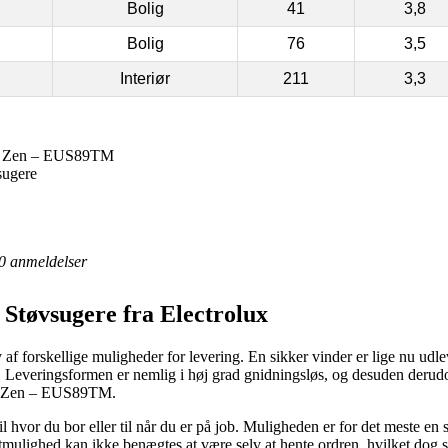
Bolig
41
3,8
Bolig
76
3,5
Interiør
211
3,3
cer Zen – EUS89TM
sugere
0
anmeldelser
| Støvsugere fra Electrolux
 af forskellige muligheder for levering. En sikker vinder er lige nu udle
g. Leveringsformen er nemlig i høj grad gnidningsløs, og desuden derud
cer Zen – EUS89TM.
til hvor du bor eller til når du er på job. Muligheden er for det meste e
mulighed kan ikke benægtes at være selv at hente ordren, hvilket dog s