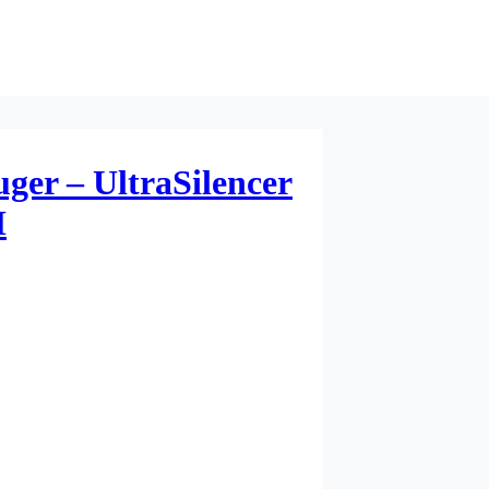
uger – UltraSilencer
M