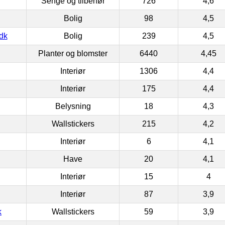
Senge og tilbehør
726
4,6
Bolig
98
4,5
dk
Bolig
239
4,5
Planter og blomster
6440
4,45
Interiør
1306
4,4
Interiør
175
4,4
Belysning
18
4,3
Wallstickers
215
4,2
Interiør
6
4,1
Have
20
4,1
Interiør
15
4
Interiør
87
3,9
k
Wallstickers
59
3,9