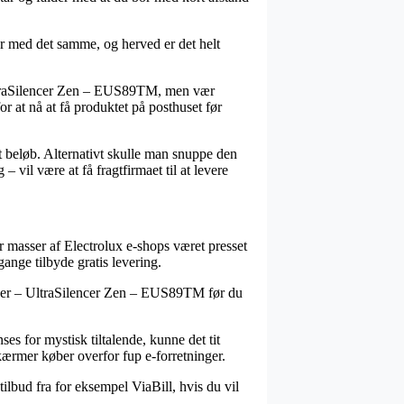
er med det samme, og herved er det helt
 UltraSilencer Zen – EUS89TM, men vær
r at nå at få produktet på posthuset før
t beløb. Alternativt skulle man snuppe den
 vil være at få fragtfirmaet til at levere
har masser af Electrolux e-shops været presset
gange tilbyde gratis levering.
vsuger – UltraSilencer Zen – EUS89TM før du
es for mystisk tiltalende, kunne det tit
kærmer køber overfor fup e-forretninger.
ilbud fra for eksempel ViaBill, hvis du vil