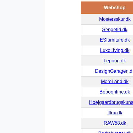
Webshop
Mostersskur.dk
Sengetid.dk
ESfurniture.dk
LuxoLiving.dk
Lepong.dk
DesignGaragen.d
MoreLand.dk
Boboonline.dk
Hoejgaardbrugskuns
Illux.dk
RAW58.dk