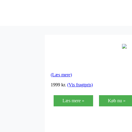
(Læs mere)
1999
kr.
(Vis fragtpris)
Læs mere »
Køb nu »