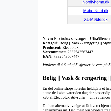
Nordlyhome.dk
MøbelNord.dk
XL-Møbler.dk
Navn:
Electrolux støvsuger – UltraSilen
Kategori:
Bolig || Vask & rengøring || Støv
Producent:
Electrolux
Varenummer:
7332543567447
EAN:
7332543567447
Vurderet til
4.6
ud af 5 stjerner baseret på
5
Bolig || Vask & rengøring |
En del online shops foreslår heldigvis et hav
hente de købte varer den dag der passer di
køb af Electrolux støvsuger – UltraSilen
Du kan alternativt vælge at få leveret hjem 
hensigtsmæssig. Den mest prisbevidste fragt