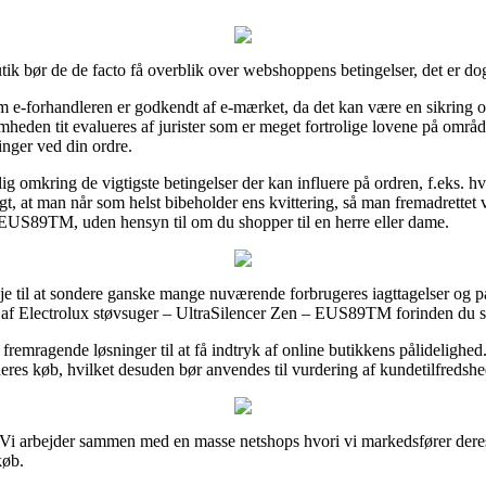
ik bør de de facto få overblik over webshoppens betingelser, det er dog 
om e-forhandleren er godkendt af e-mærket, da det kan være en sikring 
mheden tit evalueres af jurister som er meget fortrolige lovene på områd
inger ved din ordre.
g omkring de vigtigste betingelser der kan influere på ordren, f.eks. hv
igt, at man når som helst bibeholder ens kvittering, så man fremadrettet 
 EUS89TM, uden hensyn til om du shopper til en herre eller dame.
je til at sondere ganske mange nuværende forbrugeres iagttagelser og på 
r af Electrolux støvsuger – UltraSilencer Zen – EUS89TM forinden du 
emragende løsninger til at få indtryk af online butikkens pålidelighed.
res køb, hvilket desuden bør anvendes til vurdering af kundetilfredsh
. Vi arbejder sammen med en masse netshops hvori vi markedsfører dere
køb.